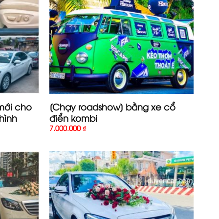
mới cho
[Chạy roadshow] bằng xe cổ
hình
điển kombi
7.000.000
₫