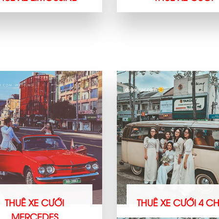
THUÊ XE CƯỚI
THUÊ XE CƯỚI 4 
MERCEDES