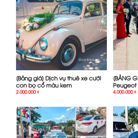
[Bảng giá] Dịch vụ thuê xe cưới
[BẢNG GI
con bọ cổ màu kem
Peugeot 
2.000.000
₫
4.000.000
₫