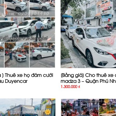
á ] Thuê xe họ đám cưới
[Bảng giá] Cho thuê xe 
âu Duyencar
madza 3 – Quận Phú N
1.300.000
₫