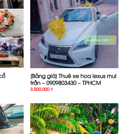
cổ
[Bảng giá] Thuê xe hoa lexus mui
trần – 0909803430 – TPHCM
3.500.000
₫