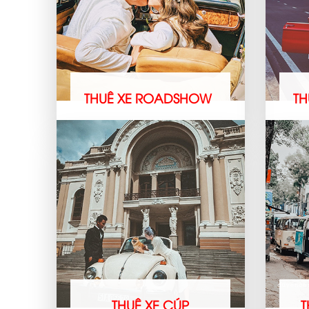
THUÊ XE ROADSHOW
TH
THUÊ XE CÚP
T