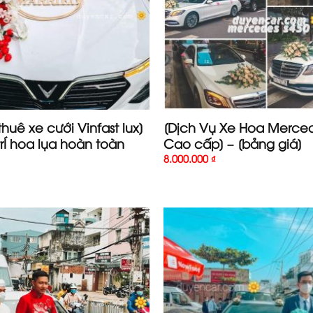
thuê xe cưới Vinfast lux]
[Dịch Vụ Xe Hoa Merced
trÍ hoa lụa hoàn toàn
Cao cấp] – [bảng giá]
8.000.000
₫