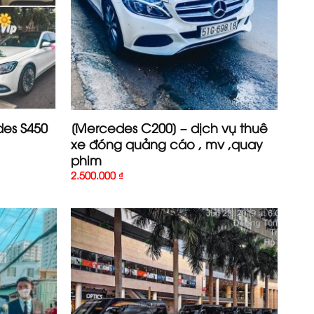
es S450
[Mercedes C200] – dịch vụ thuê
xe đóng quảng cáo , mv ,quay
phim
2.500.000
₫