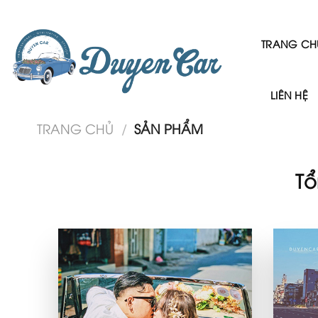
Skip
to
content
TRANG CH
LIÊN HỆ
TRANG CHỦ
/
SẢN PHẨM
Tổ