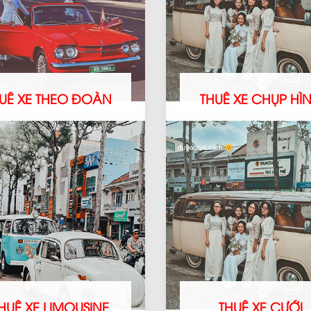
UÊ XE THEO ĐOÀN
THUÊ XE CHỤP HÌ
HUÊ XE LIMOUSINE
THUÊ XE CƯỚI