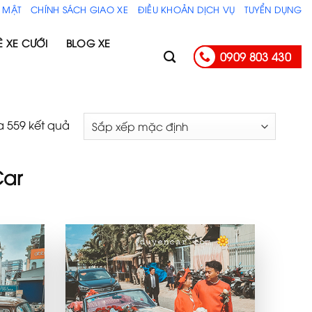
 MẬT
CHÍNH SÁCH GIAO XE
ĐIỀU KHOẢN DỊCH VỤ
TUYỂN DỤNG
Ê XE CƯỚI
BLOG XE
0909 803 430
a 559 kết quả
Car