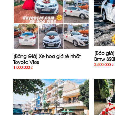
[Báo giá
[Bảng Giá] Xe hoa giá rẻ nhất
Bmw 320i
Toyota Vios
2.500.000
₫
1.000.000
₫