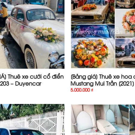
Á] Thuê xe cưới cổ điển
[Bảng giá] Thuê xe hoa 
203 – Duyencar
Mustang Mui Trần [2021]
5.000.000
₫