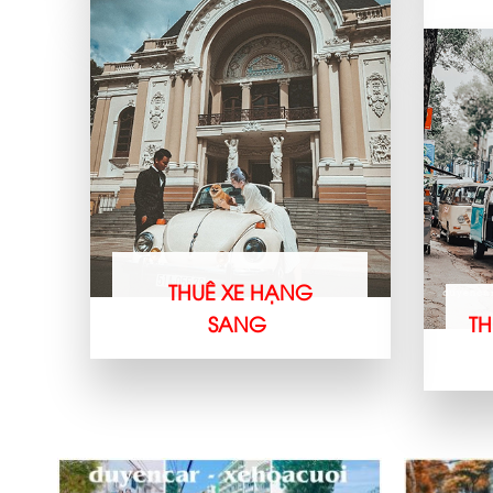
THUÊ XE HẠNG
SANG
TH