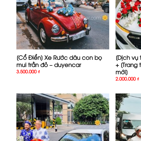
[Cổ Điển] Xe Rước dâu con bọ
[Dịch vụ 
mui trần đỏ – duyencar
+ [Trang 
mới]
3.500.000
₫
2.000.000
₫