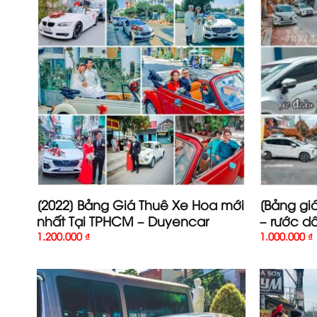
[2022] Bảng Giá Thuê Xe Hoa mới
[Bảng gi
nhất Tại TPHCM – Duyencar
– rước d
1.200.000
₫
1.000.000
₫