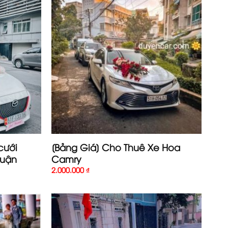
cưới
[Bảng Giá] Cho Thuê Xe Hoa
huận
Camry
2.000.000
₫