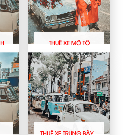
NH
THUÊ XE MÔ TÔ
THUÊ XE TRƯNG BÀY