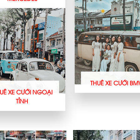
THUÊ XE CƯỚI B
UÊ XE CƯỚI NGOẠI
TỈNH