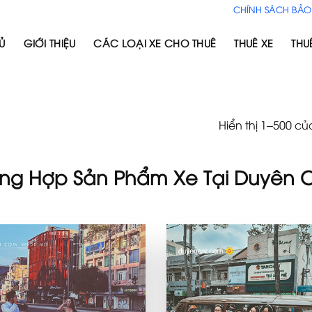
CHÍNH SÁCH BẢO
Ủ
GIỚI THIỆU
CÁC LOẠI XE CHO THUÊ
THUÊ XE
THU
Hiển thị 1–500 củ
ng Hợp Sản Phẩm Xe Tại Duyên 