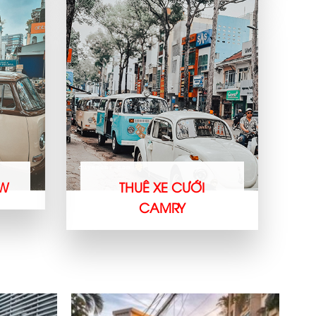
MW
THUÊ XE CƯỚI
CAMRY