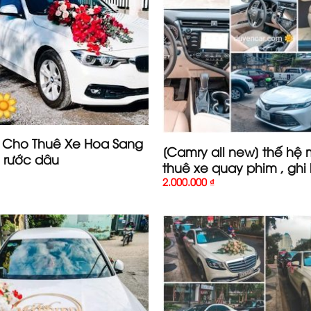
] Cho Thuê Xe Hoa Sang
[Camry all new] thế hệ 
 rước dâu
thuê xe quay phim , ghi 
2.000.000
₫