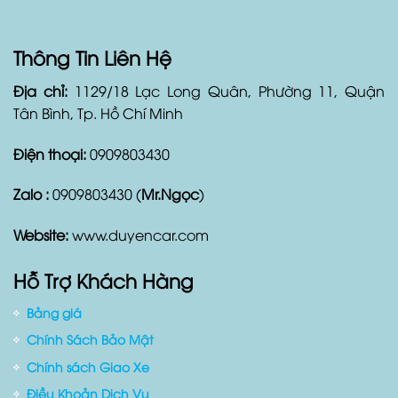
Thông Tin Liên Hệ
Địa chỉ:
1129/18 Lạc Long Quân, Phường 11, Quận
Tân Bình, Tp. Hồ Chí Minh
Điện thoại:
0909803430
Zalo :
0909803430 (
Mr.Ngọc
)
Website:
www.duyencar.com
Hỗ Trợ Khách Hàng
Bảng giá
Chính Sách Bảo Mật
Chính sách Giao Xe
Điều Khoản Dịch Vụ