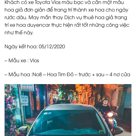
Khách có xe Toyota Vios màu bạc và cần một mẫu
hoa giả đơn giản để trang trí thành xe hoa cho ngày
rước dâu. May mắn thay Dịch vụ thuê hoa giả trang
trí xe hoa duyencar thực hiện rất tốt những công việc
như thế này.
Ngày kết hoa: 05/12/2020
– Mẫu xe : Vios
– Mẫu hoa :No8 – Hoa Tim Đỏ – trước + sau – 4 nơ cửa