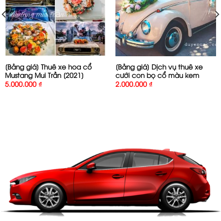
[Bảng giá] Thuê xe hoa cổ
[Bảng giá] Dịch vụ thuê xe
Mustang Mui Trần [2021]
cưới con bọ cổ màu kem
5.000.000
₫
2.000.000
₫