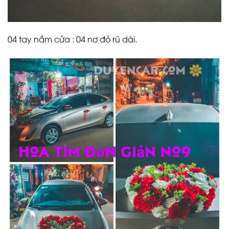
04 tay nắm cửa : 04 nơ đỏ rũ dài.