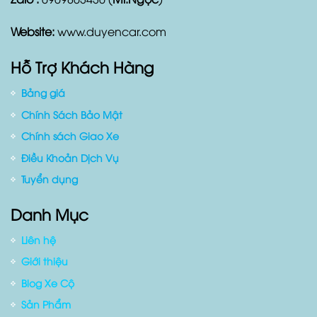
Điện thoại:
0909803430
Zalo :
0909803430 (
Mr.Ngọc
)
Website:
www.duyencar.com
Hỗ Trợ Khách Hàng
Bảng giá
Chính Sách Bảo Mật
Chính sách Giao Xe
Điều Khoản Dịch Vụ
Tuyển dụng
Danh Mục
Liên hệ
Giới thiệu