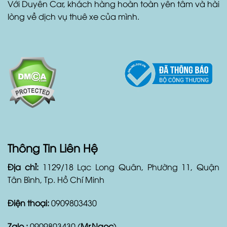
vụ hỗ trợ khách hàng tốt nhất. Ngoài ra, Duyên Car
còn cung cấp dịch vụ xe đưa đón sân bay, xe đón
tiệc cưới, tour du lịch và các dịch vụ liên quan đến xe.
Với Duyên Car, khách hàng hoàn toàn yên tâm và hài
lòng về dịch vụ thuê xe của mình.
Thông Tin Liên Hệ
Địa chỉ:
1129/18 Lạc Long Quân, Phường 11, Quận
Tân Bình, Tp. Hồ Chí Minh