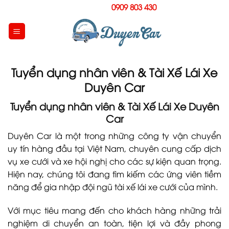
Skip
Hotline:
0909 803 430
to
content
Tuyển dụng nhân viên & Tài Xế Lái Xe
Duyên Car
Tuyển dụng nhân viên & Tài Xế Lái Xe Duyên
Car
Duyên Car là một trong những công ty vận chuyển
uy tín hàng đầu tại Việt Nam, chuyên cung cấp dịch
vụ xe cưới và xe hội nghị cho các sự kiện quan trọng.
Hiện nay, chúng tôi đang tìm kiếm các ứng viên tiềm
năng để gia nhập đội ngũ tài xế lái xe cưới của mình.
Với mục tiêu mang đến cho khách hàng những trải
nghiệm di chuyển an toàn, tiện lợi và đầy phong