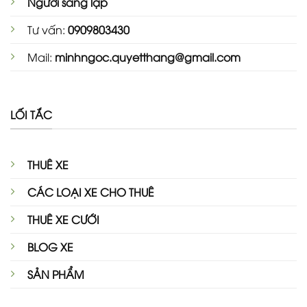
Người sáng lập
Tư vấn:
0909803430
Mail:
minhngoc.quyetthang@gmail.com
LỐI TẮC
THUÊ XE
CÁC LOẠI XE CHO THUÊ
THUÊ XE CƯỚI
BLOG XE
SẢN PHẨM