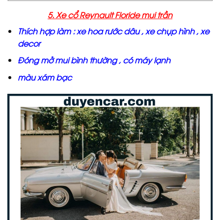
5. Xe cổ Reynault Floride mui trần
Thích hợp làm : xe hoa rước dâu , xe chụp hình , xe
decor
Đóng mở mui bình thường , có máy lạnh
màu xám bạc