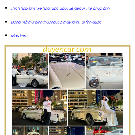
Thích hợp làm : xe hoa rước dâu , xe decor , xe chụp ảnh
Đóng mở mui bình thường ,có máy lạnh , đi tỉnh được
Màu kem