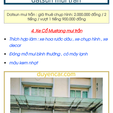
Datsun mui trần : giá thuê chụp hình: 2.000.000 đồng / 2
tiếng / vượt 1 tiếng 900.000 đồng
4. Xe Cổ Mustang mui trần
Thích hợp làm : xe hoa rước dâu , xe chụp hình , xe
decor
Đóng mở mui bình thường , có máy lạnh
màu kem nhạt