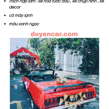
Thích hợp làm : xe hoa rước dâu , xe chụp hình , xe
decor
có máy lạnh
màu xanh ngọc