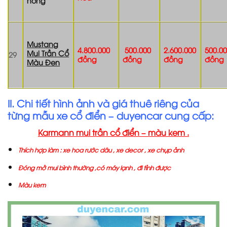
hồng
Mustang
4.800.000
500.000
2.600.000
500.0
Mui Trần Cổ
29
đồng
đồng
đồng
đồng
Màu Đen
II. Chi tiết hình ảnh và giá thuê riêng của
từng mẫu xe cổ điển – duyencar cung cấp:
Karmann mui trần cổ điển – màu kem .
T
hích hợp làm : xe hoa rước dâu , xe decor , xe chụp ảnh
Đóng mở mui bình thường ,có máy lạnh , đi tỉnh được
Màu kem