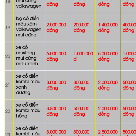
mui cứng
18
đồng
đồng
đồng
đồng
volkswagen
bọ cổ điển
màu xám
2.000.000
200.000
1.400.000
400.0
19
volkswagen
đồng
đồng
đồng
đồng
mui cứng
xe cổ
mustang
6.000.000
1.000.000
5.000.000
1.000.
20
mui cứng
đồng
đ
đồng
đồng
màu xanh
xe cổ điển
kombi màu
3.000.000
300.000
2.000.000
500.0
21
xanh
đồng
đồng
đồng
đồng
dương
xe cổ điển
3.800.000
500.000
2.000.000
500.0
kombi màu
22
đồng
đồng
đồng
đồng
hồng
xe cổ điển
3.000.000
300.000
2.500.000
500.0
kombi màu
23