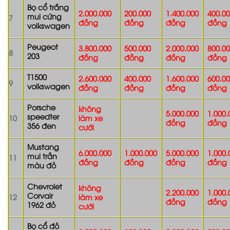
Bọ cổ trắng
2.000.000
200.000
1.400.000
400.0
mui cứng
7
đồng
đồng
đồng
đồng
volkswagen
Peugeot
3.800.000
500.000
2.000.000
800.0
8
203
đồng
đồng
đồng
đồng
T1500
2.600.000
400.000
1.600.000
600.0
9
volkswagen
đồng
đồng
đồng
đồng
Porsche
không
5.000.000
1.000.
speedter
10
làm xe
đồng
đồng
356 đen
cưới
Mustang
6.000.000
1.000.000
5.000.000
1.000.
mui trần
11
đồng
đồng
đồng
đồng
màu đỏ
Chevrolet
không
2.200.000
1.000.
Corvair
12
làm xe
đồng
đồng
1962 đỏ
cưới
Bọ cổ đỏ