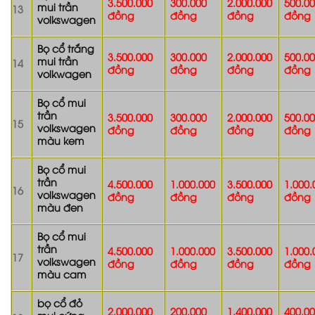
3.500.000
300.000
2.000.000
500.0
mui trần
13
đồng
đồng
đồng
đồng
volkswagen
Bọ cổ trắng
3.500.000
300.000
2.000.000
500.0
mui trần
14
đồng
đồng
đồng
đồng
volkwagen
Bọ cổ mui
trần
3.500.000
300.000
2.000.000
500.0
15
volkswagen
đồng
đồng
đồng
đồng
màu kem
Bọ cổ mui
trần
4.500.000
1.000.000
3.500.000
1.000.
16
volkswagen
đồng
đồng
đồng
đồng
màu đen
Bọ cổ mui
trần
4.500.000
1.000.000
3.500.000
1.000.
17
volkswagen
đồng
đồng
đồng
đồng
màu cam
bọ cổ đỏ
2.000.000
200.000
1.400.000
400.0