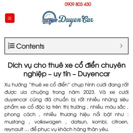
Skip
Hotline:
0909 803 430
to
content
Contents
Dich vụ cho thuê xe cổ điển chuyên
nghiệp – uy tín – Duyencar
Xu hướng “thuê xe cổ điển” chụp hình cưới đang rất
được ưa chuộng trong năm 2023. Và xe cưới
duyencar cũng đã chuẩn bị rất nhiều những siêu
phẩm xe cổ độc lạ trên thị trường , nhiều màu sắc ,
phong cách , nhiều thương hiệu nổi bật như :
mustang , volkswagen , datsun, kombi, citroen,
reynault … để phục vụ khách hàng thân yêu.