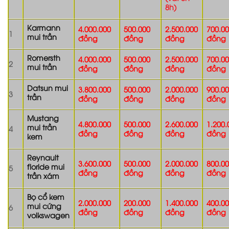
8h)
Karmann
4.000.000
500.000
2.500.000
700.0
1
mui trần
đồng
đồng
đồng
đồng
Romersth
4.000.000
500.000
2.500.000
700.0
2
mui trần
đồng
đồng
đồng
đồng
Datsun mui
3.800.000
500.000
2.000.000
900.0
3
trần
đồng
đồng
đồng
đồng
Mustang
4.800.000
500.000
2.600.000
1.200.
mui trần
4
đồng
đồng
đồng
đồng
kem
Reynault
3.600.000
500.000
2.000.000
800.0
floride mui
5
đồng
đồng
đồng
đồng
trần xám
Bọ cổ kem
2.000.000
200.000
1.400.000
400.0
mui cứng
6
đồng
đồng
đồng
đồng
volkswagen