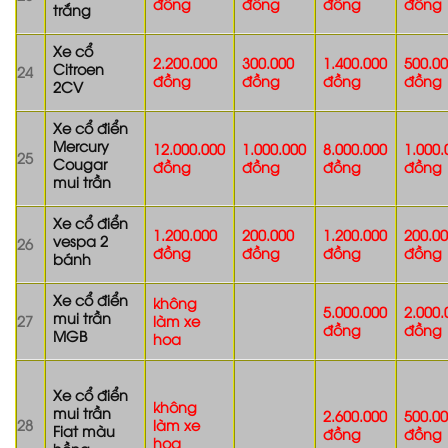
đồng
đồng
đồng
đồng
trắng
Xe cổ
2.200.000
300.000
1.400.000
500.0
Citroen
24
đồng
đồng
đồng
đồng
2CV
Xe cổ điển
Mercury
12.000.000
1.000.000
8.000.000
1.000.
25
Cougar
đồng
đồng
đồng
đồng
mui trần
Xe cổ điển
1.200.000
200.000
1.200.000
200.0
vespa 2
26
đồng
đồng
đồng
đồng
bánh
Xe cổ điển
không
5.000.000
2.000.
mui trần
27
làm xe
đồng
đồng
MGB
hoa
Xe cổ điển
không
mui trần
2.600.000
500.0
28
làm xe
Fiat màu
đồng
đồng
hoa