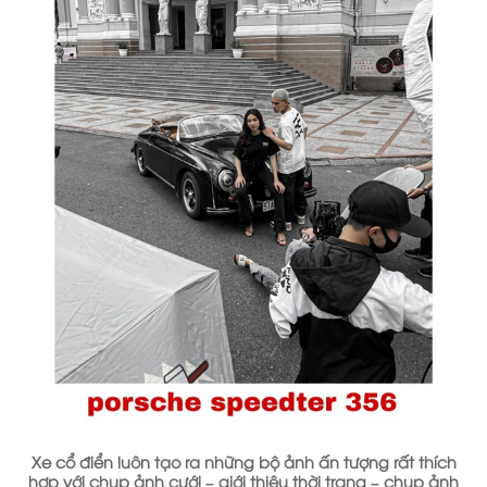
Xe cổ điển luôn tạo ra những bộ ảnh ấn tượng rất thích
hợp với chụp ảnh cưới – giới thiệu thời trang – chụp ảnh