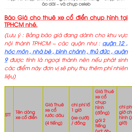
áo dài – và chụp celeb
Báo Giá cho thuê xe cổ điển chụp hình tại
TPHCM nhé.
(Lưu ý : Bảng báo giá đang dành cho khu vực
nội thành TPHCM – các quận như :
quận 12 ,
hóc môn , nhà bè , bình chánh , thủ đức , quận
9
được tính là ngoại thành nên nếu phát sinh
các điểm này đơn vị sẽ phụ thu thêm phí nhiên
liệu)
Giá Thuê
xe cổ
chụp
Giá Thuê
chi phí lố
chi ph
hình
xe cổ
1 giờ
Tên dòng
giờ c
(đồng)
STT
rước dâu
xe cổ điển
hình (
(xe cưới)
gói 2
giờ)
(4 tiếng)
/ đồng
tiếng
(vd: 6h-