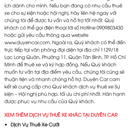
ích dành cho mình. Nếu bạn đang có nhu cầu thuê
xe cho sự kiện hoặc hội nghị, hãy liên hệ ngay với
chúng tôi để được tư vấn và hỗ trợ tốt nhất. Quý
khách có thể gọi điện thoại tới số Hotline 0909803430
hoặc gửi yêu cầu thông qua website
www.duyencar.com
. Ngoài ra, Quý khách có thể đến
trực tiếp tại văn phòng đại diện tại địa chỉ 1129/18
Lạc Long Quân, Phường 11, Quận Tân Bình, TP. Hồ Chí
Minh để thuê xe và ký hợp đồng. Nếu Quý khách
muốn tư vấn tại địa điểm yêu cầu, chúng tôi cũng sẽ
thuận tiện và nhanh chóng hỗ trợ. Duyên Car cam
kết sẽ cung cấp cho Quý khách dịch vụ thuê xe Sự
kiện – Hội nghị phù hợp, tối ưu chi phí nhất. Hân hạnh
được phục vụ nhu cầu của Quý khách.
XEM THÊM DỊCH VỤ THUÊ XE KHÁC TẠI DUYÊN CAR
Dịch Vụ
Thuê Xe Cưới