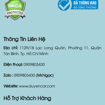
Thông Tin Liên Hệ
Địa chỉ:
1129/18 Lạc Long Quân, Phường 11, Quận
Tân Bình, Tp. Hồ Chí Minh
Điện thoại:
0909803430
Zalo :
0909803430 (
Mr.Ngọc
)
Website:
www.duyencar.com