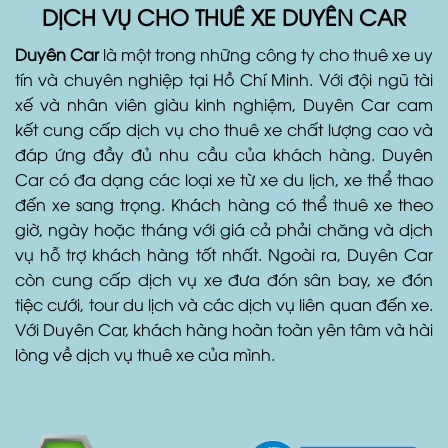
DỊCH VỤ CHO THUÊ XE DUYÊN CAR
Duyên Car
là một trong những công ty cho thuê xe uy
tín và chuyên nghiệp tại Hồ Chí Minh. Với đội ngũ tài
xế và nhân viên giàu kinh nghiệm, Duyên Car cam
kết cung cấp dịch vụ cho thuê xe chất lượng cao và
đáp ứng đầy đủ nhu cầu của khách hàng. Duyên
Car có đa dạng các loại xe từ xe du lịch, xe thể thao
đến xe sang trọng. Khách hàng có thể thuê xe theo
giờ, ngày hoặc tháng với giá cả phải chăng và dịch
vụ hỗ trợ khách hàng tốt nhất. Ngoài ra, Duyên Car
còn cung cấp dịch vụ xe đưa đón sân bay, xe đón
tiệc cưới, tour du lịch và các dịch vụ liên quan đến xe.
Với Duyên Car, khách hàng hoàn toàn yên tâm và hài
lòng về dịch vụ thuê xe của mình.