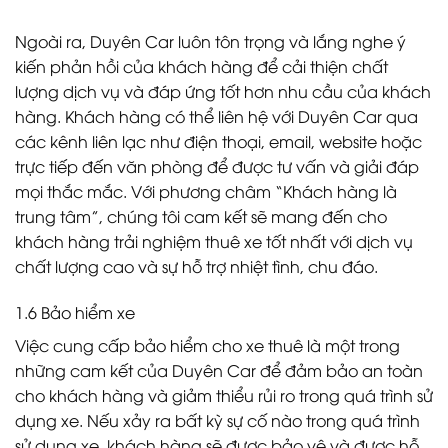
Ngoài ra, Duyên Car luôn tôn trọng và lắng nghe ý
kiến phản hồi của khách hàng để cải thiện chất
lượng dịch vụ và đáp ứng tốt hơn nhu cầu của khách
hàng. Khách hàng có thể liên hệ với Duyên Car qua
các kênh liên lạc như điện thoại, email, website hoặc
trực tiếp đến văn phòng để được tư vấn và giải đáp
mọi thắc mắc. Với phương châm “Khách hàng là
trung tâm”, chúng tôi cam kết sẽ mang đến cho
khách hàng trải nghiệm thuê xe tốt nhất với dịch vụ
chất lượng cao và sự hỗ trợ nhiệt tình, chu đáo.
1.6 Bảo hiểm xe
Việc cung cấp bảo hiểm cho xe thuê là một trong
những cam kết của Duyên Car để đảm bảo an toàn
cho khách hàng và giảm thiểu rủi ro trong quá trình sử
dụng xe. Nếu xảy ra bất kỳ sự cố nào trong quá trình
sử dụng xe, khách hàng sẽ được bảo vệ và được hỗ