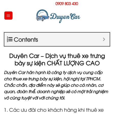
Skip
Hotline:
0909 803 430
to
content
Contents
Duyên Car – Dịch vụ thuê xe trưng
bày sự kiện CHẤT LƯỢNG CAO
Duyên Car hân hạnh là công ty dịch vụ cung cấp
cho thue xe trưng bày sự kiện, hội nghị tại TPHCM.
Chắc chắn, địa điểm này sẽ giúp cho cá nhân, cơ
quan, đoàn thể, doanh nghiệp sẽ có một trải nghiệm
vô cùng tuyệt vời với chúng tôi.
1. Các ưu đãi cho khách hàng khi thuê xe