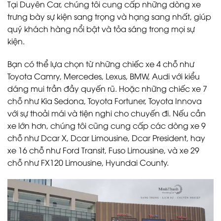
Tại Duyên Car, chúng tôi cung cấp những dòng xe
trưng bày sự kiện sang trọng và hạng sang nhất, giúp
quý khách hàng nổi bật và tỏa sáng trong mọi sự
kiện.
Bạn có thể lựa chọn từ những chiếc xe 4 chỗ như
Toyota Camry, Mercedes, Lexus, BMW, Audi với kiểu
dáng mui trần đầy quyến rũ. Hoặc những chiếc xe 7
chỗ như Kia Sedona, Toyota Fortuner, Toyota Innova
với sự thoải mái và tiện nghi cho chuyến đi. Nếu cần
xe lớn hơn, chúng tôi cũng cung cấp các dòng xe 9
chỗ như Dcar X, Dcar Limousine, Dcar President, hay
xe 16 chỗ như Ford Transit, Fuso Limousine, và xe 29
chỗ như FX120 Limousine, Hyundai County.