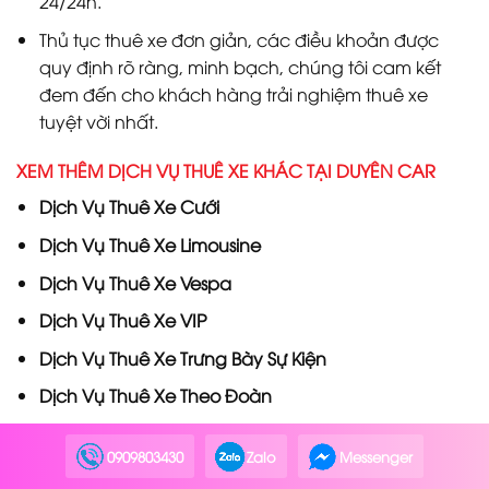
24/24h.
Thủ tục thuê xe đơn giản, các điều khoản được
quy định rõ ràng, minh bạch, chúng tôi cam kết
đem đến cho khách hàng trải nghiệm thuê xe
tuyệt vời nhất.
XEM THÊM DỊCH VỤ THUÊ XE KHÁC TẠI DUYÊN CAR
Dịch Vụ
Thuê Xe Cưới
Dịch Vụ
Thuê Xe Limousine
Dịch Vụ
Thuê Xe Vespa
Dịch Vụ
Thuê Xe VIP
Dịch Vụ
Thuê Xe Trưng Bày Sự Kiện
Dịch Vụ
Thuê Xe Theo Đoàn
Dịch Vụ
Thuê Xe Roadshow
0909803430
Zalo
Messenger
Dịch Vụ
Thuê Xe Quay Quảng Cáo