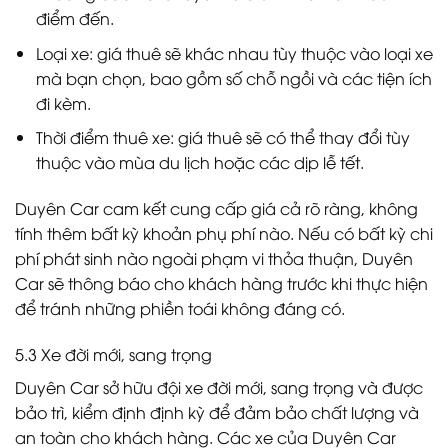
điểm đến.
Loại xe: giá thuê sẽ khác nhau tùy thuộc vào loại xe
mà bạn chọn, bao gồm số chỗ ngồi và các tiện ích
đi kèm.
Thời điểm thuê xe: giá thuê sẽ có thể thay đổi tùy
thuộc vào mùa du lịch hoặc các dịp lễ tết.
Duyên Car cam kết cung cấp giá cả rõ ràng, không
tính thêm bất kỳ khoản phụ phí nào. Nếu có bất kỳ chi
phí phát sinh nào ngoài phạm vi thỏa thuận, Duyên
Car sẽ thông báo cho khách hàng trước khi thực hiện
để tránh những phiền toái không đáng có.
5.3 Xe đời mới, sang trọng
Duyên Car sở hữu đội xe đời mới, sang trọng và được
bảo trì, kiểm định định kỳ để đảm bảo chất lượng và
an toàn cho khách hàng. Các xe của Duyên Car