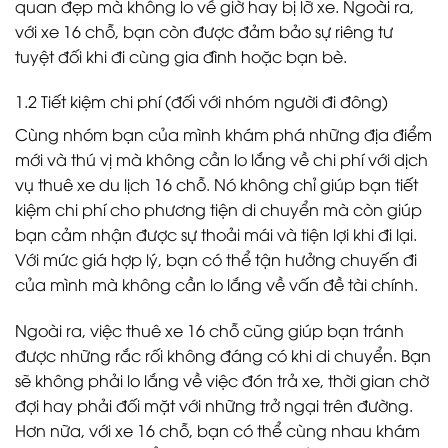
quan đẹp mà không lo về giờ hay bị lỡ xe. Ngoài ra,
với xe 16 chỗ, bạn còn được đảm bảo sự riêng tư
tuyệt đối khi đi cùng gia đình hoặc bạn bè.
1.2
Tiết kiệm chi phí (đối với nhóm người đi đông)
Cùng nhóm bạn của mình khám phá những địa điểm
mới và thú vị mà không cần lo lắng về chi phí với dịch
vụ thuê xe du lịch 16 chỗ. Nó không chỉ giúp bạn tiết
kiệm chi phí cho phương tiện di chuyển mà còn giúp
bạn cảm nhận được sự thoải mái và tiện lợi khi đi lại.
Với mức giá hợp lý, bạn có thể tận hưởng chuyến đi
của mình mà không cần lo lắng về vấn đề tài chính.
Ngoài ra, việc thuê xe 16 chỗ cũng giúp bạn tránh
được những rắc rối không đáng có khi di chuyển. Bạn
sẽ không phải lo lắng về việc đón trả xe, thời gian chờ
đợi hay phải đối mặt với những trở ngại trên đường.
Hơn nữa, với xe 16 chỗ, bạn có thể cùng nhau khám