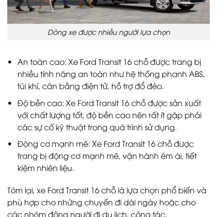
Dòng xe được nhiều người lựa chọn
An toàn cao: Xe Ford Transit 16 chỗ được trang bị
nhiều tính năng an toàn như hệ thống phanh ABS,
túi khí, cân bằng điện tử, hỗ trợ đổ đèo.
Độ bền cao: Xe Ford Transit 16 chỗ được sản xuất
với chất lượng tốt, độ bền cao nên rất ít gặp phải
các sự cố kỹ thuật trong quá trình sử dụng.
Động cơ mạnh mẽ: Xe Ford Transit 16 chỗ được
trang bị động cơ mạnh mẽ, vận hành êm ái, tiết
kiệm nhiên liệu.
Tóm lại, xe Ford Transit 16 chỗ là lựa chọn phổ biến và
phù hợp cho những chuyến đi dài ngày hoặc cho
các nhóm đông người đi du lịch, công tác.