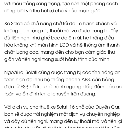
với màu trắng sang trọng, tạo nên một phong cách
riêng biệt và thu hút sự chú ý của mọi người.
Xe Solati có khả năng chở tối đa 16 hành khách với
không gian rộng rãi, thoải mái và được trang bị đầy
đủ tiện nghi như ghế bọc da êm ái, hệ thống điều
hòa không khí, màn hình LCD và hệ thống âm thanh
chất lượng cao, mang đến cho bạn cảm giác thư
giãn và tiện nghi trong suốt hành trình của mình.
Ngoài ra, Solati cũng được trang bị các tính năng an
toàn hiện đại như hệ thống phanh ABS, cân bằng
điện tử ESP, hỗ trợ khởi hành ngang dốc, đảm bảo an
toàn và ổn định khi di chuyển trên đường.
Với dịch vụ cho thuê xe Solati 16 chỗ của Duyên Car,
bạn sẽ được trải nghiệm một dịch vụ chuyên nghiệp
và đầy đủ tiện nghi, mang đến sự thoải mái và tiện lợi