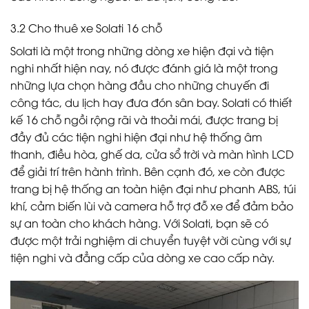
3.2 Cho thuê xe Solati 16 chỗ
Solati là một trong những dòng xe hiện đại và tiện
nghi nhất hiện nay, nó được đánh giá là một trong
những lựa chọn hàng đầu cho những chuyến đi
công tác, du lịch hay đưa đón sân bay. Solati có thiết
kế 16 chỗ ngồi rộng rãi và thoải mái, được trang bị
đầy đủ các tiện nghi hiện đại như hệ thống âm
thanh, điều hòa, ghế da, cửa sổ trời và màn hình LCD
để giải trí trên hành trình. Bên cạnh đó, xe còn được
trang bị hệ thống an toàn hiện đại như phanh ABS, túi
khí, cảm biến lùi và camera hỗ trợ đỗ xe để đảm bảo
sự an toàn cho khách hàng. Với Solati, bạn sẽ có
được một trải nghiệm di chuyển tuyệt vời cùng với sự
tiện nghi và đẳng cấp của dòng xe cao cấp này.