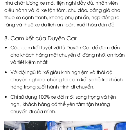
như chất lượng xe mới, tiện nghi đầy đủ, nhân viên
điều hành và lái xe tận tâm, chu đáo, bảng giá cho
thuê xe cạnh tranh, không phụ phí ẩn, hợp đồng rõ
ràng và thuê xe du lịch an toàn, xuất hóa đơn đỏ.
8. Cam kết của Duyên Car
Các cam kết tuyệt vời từ Duyên Car để đem đến
cho khách hàng một chuyến đi đáng nhớ, an toàn
và tiết kiệm nhất!
Với đội ngũ tài xế giàu kinh nghiệm và thái độ
chuyên nghiệp, chúng tôi cam kết sẽ hỗ trợ khách
hàng trong suốt hành trình di chuyển.
Chỉ sử dụng 100% xe đời mới, sang trọng và tiện
nghi, khách hàng có thể yên tâm tận hưởng
chuyến đi của mình.