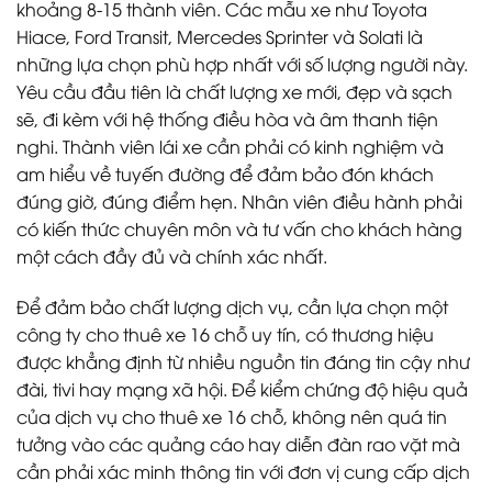
khoảng 8-15 thành viên. Các mẫu xe như Toyota
Hiace, Ford Transit, Mercedes Sprinter và Solati là
những lựa chọn phù hợp nhất với số lượng người này.
Yêu cầu đầu tiên là chất lượng xe mới, đẹp và sạch
sẽ, đi kèm với hệ thống điều hòa và âm thanh tiện
nghi. Thành viên lái xe cần phải có kinh nghiệm và
am hiểu về tuyến đường để đảm bảo đón khách
đúng giờ, đúng điểm hẹn. Nhân viên điều hành phải
có kiến thức chuyên môn và tư vấn cho khách hàng
một cách đầy đủ và chính xác nhất.
Để đảm bảo chất lượng dịch vụ, cần lựa chọn một
công ty cho thuê xe 16 chỗ uy tín, có thương hiệu
được khẳng định từ nhiều nguồn tin đáng tin cậy như
đài, tivi hay mạng xã hội. Để kiểm chứng độ hiệu quả
của dịch vụ cho thuê xe 16 chỗ, không nên quá tin
tưởng vào các quảng cáo hay diễn đàn rao vặt mà
cần phải xác minh thông tin với đơn vị cung cấp dịch