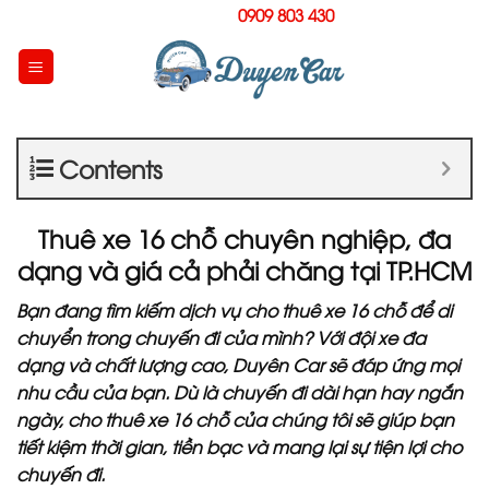
Skip
Hotline:
0909 803 430
to
content
Contents
Thuê xe 16 chỗ chuyên nghiệp, đa
dạng và giá cả phải chăng tại TP.HCM
Bạn đang tìm kiếm dịch vụ cho thuê xe 16 chỗ để di
chuyển trong chuyến đi của mình? Với đội xe đa
dạng và chất lượng cao, Duyên Car sẽ đáp ứng mọi
nhu cầu của bạn. Dù là chuyến đi dài hạn hay ngắn
ngày, cho thuê xe 16 chỗ của chúng tôi sẽ giúp bạn
tiết kiệm thời gian, tiền bạc và mang lại sự tiện lợi cho
chuyến đi.