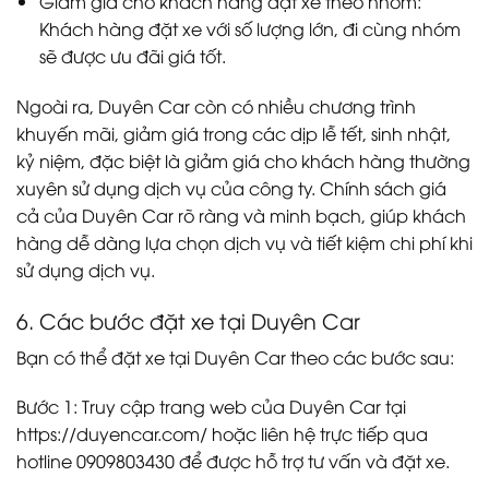
Giảm giá cho khách hàng đặt xe theo nhóm:
Khách hàng đặt xe với số lượng lớn, đi cùng nhóm
sẽ được ưu đãi giá tốt.
Ngoài ra, Duyên Car còn có nhiều chương trình
khuyến mãi, giảm giá trong các dịp lễ tết, sinh nhật,
kỷ niệm, đặc biệt là giảm giá cho khách hàng thường
xuyên sử dụng dịch vụ của công ty. Chính sách giá
cả của Duyên Car rõ ràng và minh bạch, giúp khách
hàng dễ dàng lựa chọn dịch vụ và tiết kiệm chi phí khi
sử dụng dịch vụ.
6. Các bước đặt xe tại Duyên Car
Bạn có thể đặt xe tại Duyên Car theo các bước sau:
Bước 1: Truy cập trang web của Duyên Car tại
https://duyencar.com/
hoặc liên hệ trực tiếp qua
hotline 0909803430 để được hỗ trợ tư vấn và đặt xe.