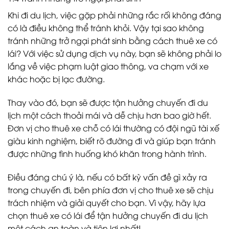
Khi đi du lịch, việc gặp phải những rắc rối không đáng
có là điều không thể tránh khỏi. Vậy tại sao không
tránh những trở ngại phát sinh bằng cách thuê xe có
lái? Với việc sử dụng dịch vụ này, bạn sẽ không phải lo
lắng về việc phạm luật giao thông, va chạm với xe
khác hoặc bị lạc đường.
Thay vào đó, bạn sẽ được tận hưởng chuyến đi du
lịch một cách thoải mái và dễ chịu hơn bao giờ hết.
Đơn vị cho thuê xe chỗ có lái thường có đội ngũ tài xế
giàu kinh nghiệm, biết rõ đường đi và giúp bạn tránh
được những tình huống khó khăn trong hành trình.
Điều đáng chú ý là, nếu có bất kỳ vấn đề gì xảy ra
trong chuyến đi, bên phía đơn vị cho thuê xe sẽ chịu
trách nhiệm và giải quyết cho bạn. Vì vậy, hãy lựa
chọn thuê xe có lái để tận hưởng chuyến đi du lịch
một cách an toàn và tiện lợi nhất!