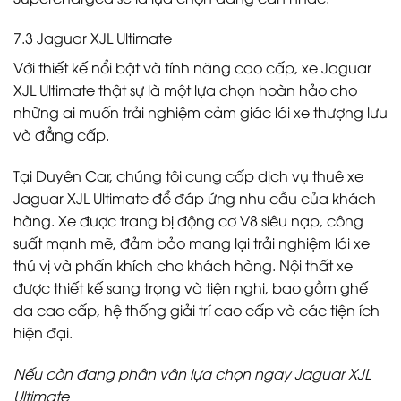
7.3 Jaguar XJL Ultimate
Với thiết kế nổi bật và tính năng cao cấp, xe Jaguar
XJL Ultimate thật sự là một lựa chọn hoàn hảo cho
những ai muốn trải nghiệm cảm giác lái xe thượng lưu
và đẳng cấp.
Tại Duyên Car, chúng tôi cung cấp dịch vụ thuê xe
Jaguar XJL Ultimate để đáp ứng nhu cầu của khách
hàng. Xe được trang bị động cơ V8 siêu nạp, công
suất mạnh mẽ, đảm bảo mang lại trải nghiệm lái xe
thú vị và phấn khích cho khách hàng. Nội thất xe
được thiết kế sang trọng và tiện nghi, bao gồm ghế
da cao cấp, hệ thống giải trí cao cấp và các tiện ích
hiện đại.
Nếu còn đang phân vân lựa chọn ngay Jaguar XJL
Ultimate