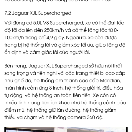
7.2 Jaguar XJL Supercharged
Với động cơ 5.0L V8 Supercharged, xe có thể đạt tốc
độ tối đa lên đến 250km/h và có thể tăng tốc từ 0-
100km/h trong chỉ 4,9 giây. Ngoài ra, xe còn được
trang bị hệ thống lái và giảm xóc tối ưu, giúp tăng độ
ổn định và cảm giác lái của người lái.
Bên trong, Jaguar XJL Supercharged sở hữu nội thất
sang trọng và tiện nghi với các trang thiết bị cao cấp
như ghế da, hệ thống âm thanh cao cấp Meridian,
màn hình cảm ứng 8 inch, hệ thống giải trí, điều hòa
tự động, và hệ thống an toàn tiên tiến. Xe còn có
nhiều tính năng tiện ích khác như hệ thống cảnh báo
điểm mù, hệ thống giữ làn đường, hệ thống giảm
thiểu va chạm và hệ thống camera 360 độ.