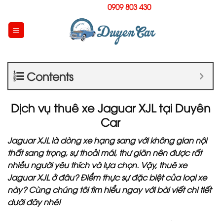
Skip
Hotline:
0909 803 430
to
content
Contents
Dịch vụ thuê xe Jaguar XJL tại Duyên
Car
Jaguar XJL là dòng xe hạng sang với không gian nội
thất sang trọng, sự thoải mái, thư giãn nên được rất
nhiều người yêu thích và lựa chọn. Vậy, thuê xe
Jaguar XJL ở đâu? Điểm thực sự đặc biệt của loại xe
này? Cùng chúng tôi tìm hiểu ngay với bài viết chi tiết
dưới đây nhé!