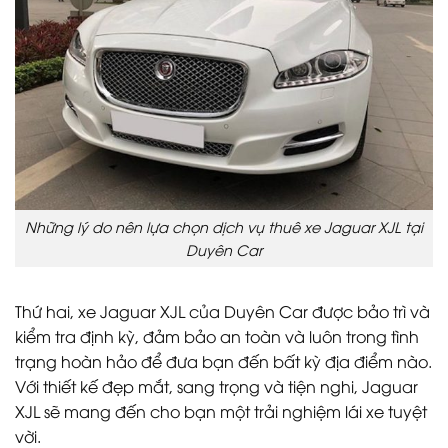
Những lý do nên lựa chọn dịch vụ thuê xe Jaguar XJL tại
Duyên Car
Thứ hai, xe Jaguar XJL của Duyên Car được bảo trì và
kiểm tra định kỳ, đảm bảo an toàn và luôn trong tình
trạng hoàn hảo để đưa bạn đến bất kỳ địa điểm nào.
Với thiết kế đẹp mắt, sang trọng và tiện nghi, Jaguar
XJL sẽ mang đến cho bạn một trải nghiệm lái xe tuyệt
vời.