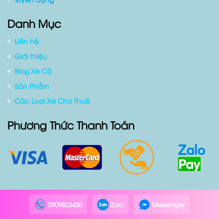
Chính sách Giao Xe
Điều Khoản Dịch Vụ
Tuyển dụng
Danh Mục
Liên hệ
Giới thiệu
Blog Xe Cộ
Sản Phẩm
Các Loại Xe Cho Thuê
Phương Thức Thanh Toán
0909803430
Zalo
Messenger