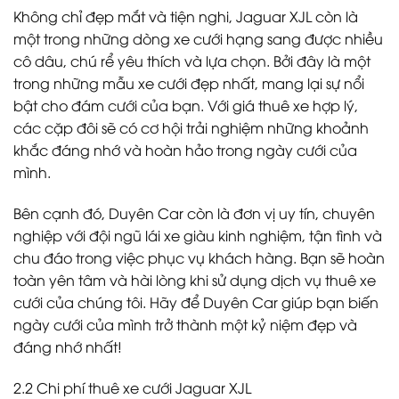
Không chỉ đẹp mắt và tiện nghi, Jaguar XJL còn là
một trong những dòng xe cưới hạng sang được nhiều
cô dâu, chú rể yêu thích và lựa chọn. Bởi đây là một
trong những mẫu xe cưới đẹp nhất, mang lại sự nổi
bật cho đám cưới của bạn. Với giá thuê xe hợp lý,
các cặp đôi sẽ có cơ hội trải nghiệm những khoảnh
khắc đáng nhớ và hoàn hảo trong ngày cưới của
mình.
Bên cạnh đó, Duyên Car còn là đơn vị uy tín, chuyên
nghiệp với đội ngũ lái xe giàu kinh nghiệm, tận tình và
chu đáo trong việc phục vụ khách hàng. Bạn sẽ hoàn
toàn yên tâm và hài lòng khi sử dụng dịch vụ thuê xe
cưới của chúng tôi. Hãy để Duyên Car giúp bạn biến
ngày cưới của mình trở thành một kỷ niệm đẹp và
đáng nhớ nhất!
2.2 Chi phí thuê xe cưới Jaguar XJL