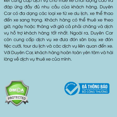
tín và chuyên nghiệp tại Hồ Chí Minh. Với đội ngũ tài
xế và nhân viên giàu kinh nghiệm, Duyên Car cam
kết cung cấp dịch vụ cho thuê xe chất lượng cao và
đáp ứng đầy đủ nhu cầu của khách hàng. Duyên
Car có đa dạng các loại xe từ xe du lịch, xe thể thao
đến xe sang trọng. Khách hàng có thể thuê xe theo
giờ, ngày hoặc tháng với giá cả phải chăng và dịch
vụ hỗ trợ khách hàng tốt nhất. Ngoài ra, Duyên Car
còn cung cấp dịch vụ xe đưa đón sân bay, xe đón
tiệc cưới, tour du lịch và các dịch vụ liên quan đến xe.
Với Duyên Car, khách hàng hoàn toàn yên tâm và hài
lòng về dịch vụ thuê xe của mình.