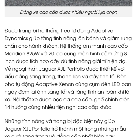
Dòng xe cao cấp được nhiều người lựa chọn
Được trang bị hệ thống treo tự động Adaptive
Dynamics giúp tăng tính năng lăn bánh và giảm rung
chấn cho hành khách. Hệ thống âm thanh cao cấp
Meridian 825W với 20 loa cùng màn hình cảm ứng 8
inch được tích hợp đầy đủ tính năng giải trí hiện đại.
Về ngoại thất, Jaguar XJL Portfolio được thiết kế với
kiểu dáng sang trọng, thanh lịch và đầy tinh tế. Đèn
pha tự động Adaptive Xenon cùng cụm đèn LED ban
ngày đem lại ánh sáng tốt và tăng tính an toàn khi lái
xe. Nội thất xe được bọc da cao cấp, ghế chỉnh điện
14 hướng cùng nhiều tiện nghi cao cấp khác.
Những tính năng và trang bị đặc biệt này giúp
Jaguar XJL Portfolio trở thành một trong những mẫu
xe cưới sang trọng và đẳng cấp nhất hiện nay.