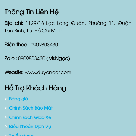
Thông Tin Liên Hệ
Địa chỉ:
1129/18 Lạc Long Quân, Phường 11, Quận
Tân Bình, Tp. Hồ Chí Minh
Điện thoại:
0909803430
Zalo :
0909803430 (
Mr.Ngọc
)
Website:
www.duyencar.com
Hỗ Trợ Khách Hàng
Bảng giá
Chính Sách Bảo Mật