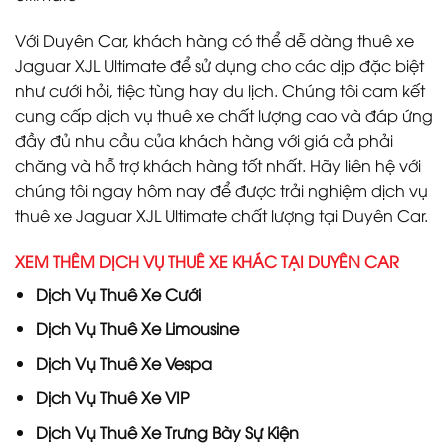
Với Duyên Car, khách hàng có thể dễ dàng thuê xe
Jaguar XJL Ultimate để sử dụng cho các dịp đặc biệt
như cưới hỏi, tiệc tùng hay du lịch. Chúng tôi cam kết
cung cấp dịch vụ thuê xe chất lượng cao và đáp ứng
đầy đủ nhu cầu của khách hàng với giá cả phải
chăng và hỗ trợ khách hàng tốt nhất. Hãy liên hệ với
chúng tôi ngay hôm nay để được trải nghiệm dịch vụ
thuê xe Jaguar XJL Ultimate chất lượng tại Duyên Car.
XEM THÊM DỊCH VỤ THUÊ XE KHÁC TẠI DUYÊN CAR
Dịch Vụ
Thuê Xe Cưới
Dịch Vụ
Thuê Xe Limousine
Dịch Vụ
Thuê Xe Vespa
Dịch Vụ
Thuê Xe VIP
Dịch Vụ
Thuê Xe Trưng Bày Sự Kiện