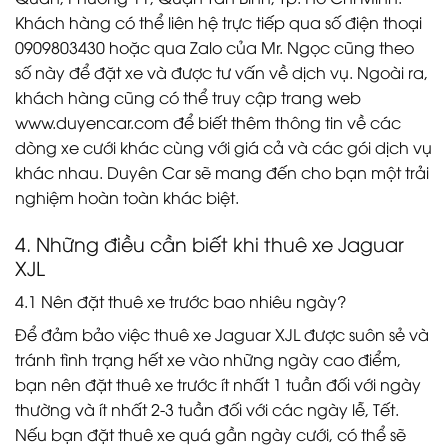
Khách hàng có thể liên hệ trực tiếp qua số điện thoại
0909803430 hoặc qua Zalo của Mr. Ngọc cũng theo
số này để đặt xe và được tư vấn về dịch vụ. Ngoài ra,
khách hàng cũng có thể truy cập trang web
www.duyencar.com
để biết thêm thông tin về các
dòng xe cưới khác cùng với giá cả và các gói dịch vụ
khác nhau. Duyên Car sẽ mang đến cho bạn một trải
nghiệm hoàn toàn khác biệt.
4. Những điều cần biết khi thuê xe Jaguar
XJL
4.1 Nên đặt thuê xe trước bao nhiêu ngày?
Để đảm bảo việc thuê xe Jaguar XJL được suôn sẻ và
tránh tình trạng hết xe vào những ngày cao điểm,
bạn nên đặt thuê xe trước ít nhất 1 tuần đối với ngày
thường và ít nhất 2-3 tuần đối với các ngày lễ, Tết.
Nếu bạn đặt thuê xe quá gần ngày cưới, có thể sẽ