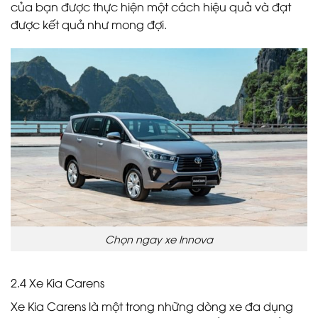
của bạn được thực hiện một cách hiệu quả và đạt
được kết quả như mong đợi.
Chọn ngay xe Innova
2.4 Xe Kia Carens
Xe Kia Carens là một trong những dòng xe đa dụng