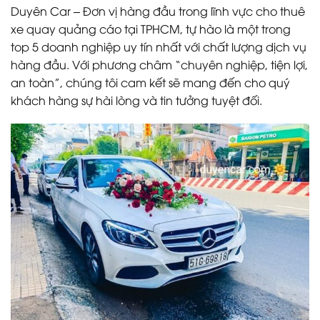
Duyên Car – Đơn vị hàng đầu trong lĩnh vực cho thuê
xe quay quảng cáo tại TPHCM, tự hào là một trong
top 5 doanh nghiệp uy tín nhất với chất lượng dịch vụ
hàng đầu. Với phương châm “chuyên nghiệp, tiện lợi,
an toàn”, chúng tôi cam kết sẽ mang đến cho quý
khách hàng sự hài lòng và tin tưởng tuyệt đối.