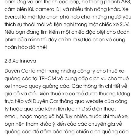
cảm ứng và âm thanh cao cấp, hệ thống phanh ABS,
cảm biến lùi, camera lùi, và nhiều tính năng khác. Xe
Everest là một lựa chọn phù hợp cho những người yêu
thích sự thoải mái và tiện nghi trong một chiếc xe SUV.
Nếu bạn đang tìm kiếm một chiếc đặc biệt cho đoàn
phim của mình thì đây chính là sự lựa chọn vô cùng
hoàn hảo đó nhé!
2.3 Xe Innova
Duyên Car là một trong những công ty cho thuê xe
quảng cáo tại TPHCM và cung cấp dịch vụ cho thuê
xe Innova quay quảng cáo. Các thông tin chi tiết về
giá cả và điều kiện thuê xe có thể được thương lượng
trực tiếp với Duyên Car thông qua website của công
ty hoặc qua các kênh liên lạc như số điện thoại,
email, hoặc mạng xã hội. Tuy nhiên, trước khi thuê xe,
bạn nên tham khảo ý kiến của các chuyên gia về
quảng cáo để đảm bảo rằng chiến dịch quảng cáo