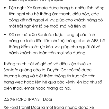
Tiện nghi: Xe Santafe được trang bị nhiều tính năng
tiện nghi như hệ thống âm thanh, điều hòa, các
cổng kết nối ngoại vi, v.v. giúp cho khách hàng có
một trải nghiệm lái xe thoải mái và tiện lợi.
Độ an toàn: Xe Santafe được trang bị các tính
năng an toàn tiên tiến như hệ thống phanh ABS, hệ
thống kiểm soát lực kéo, v.v. giúp cho người lái và
hành khách an toàn trên mọi nẻo đường.
Thông tin chi tiết về giá cả và điều kiện thuê xe
Santafe quảng cáo tại Duyên Car có thể được
thương lượng và biết thêm thông tin trực tiếp trên
trang web hoặc liên hệ qua các kênh liên lạc như số
điện thoại, email hoặc mạng xã hội.
2.6 Xe FORD TRANSIT Dcar
Xe Ford Transit Dcar là một trong những dòng xe