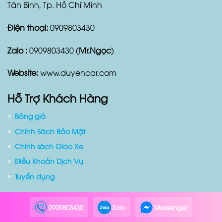
Thông Tin Liên Hệ
Địa chỉ:
1129/18 Lạc Long Quân, Phường 11, Quận
Tân Bình, Tp. Hồ Chí Minh
Điện thoại:
0909803430
Zalo :
0909803430 (
Mr.Ngọc
)
Website:
www.duyencar.com
Hỗ Trợ Khách Hàng
Bảng giá
Chính Sách Bảo Mật
Chính sách Giao Xe
Điều Khoản Dịch Vụ
0909803430
Zalo
Messenger
Tuyển dụng