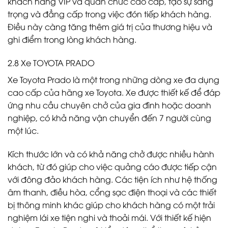
khách hàng VIP và quan chức cao cấp, tạo sự sang
trọng và đẳng cấp trong việc đón tiếp khách hàng.
Điều này càng tăng thêm giá trị của thương hiệu và
ghi điểm trong lòng khách hàng.
2.8 Xe TOYOTA PRADO
Xe Toyota Prado là một trong những dòng xe đa dụng
cao cấp của hãng xe Toyota. Xe được thiết kế để đáp
ứng nhu cầu chuyên chở của gia đình hoặc doanh
nghiệp, có khả năng vận chuyển đến 7 người cùng
một lúc.
Kích thước lớn và có khả năng chở được nhiều hành
khách, từ đó giúp cho việc quảng cáo được tiếp cận
với đông đảo khách hàng. Các tiện ích như hệ thống
âm thanh, điều hòa, cổng sạc điện thoại và các thiết
bị thông minh khác giúp cho khách hàng có một trải
nghiệm lái xe tiện nghi và thoải mái. Với thiết kế hiện