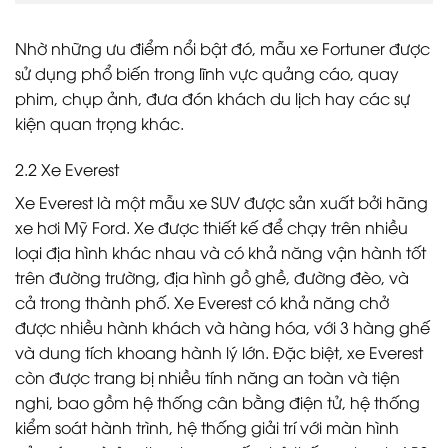
Nhờ những ưu điểm nổi bật đó, mẫu xe Fortuner được
sử dụng phổ biến trong lĩnh vực quảng cáo, quay
phim, chụp ảnh, đưa đón khách du lịch hay các sự
kiện quan trọng khác.
2.2 Xe Everest
Xe Everest là một mẫu xe SUV được sản xuất bởi hãng
xe hơi Mỹ Ford. Xe được thiết kế để chạy trên nhiều
loại địa hình khác nhau và có khả năng vận hành tốt
trên đường trường, địa hình gồ ghề, đường đèo, và
cả trong thành phố. Xe Everest có khả năng chở
được nhiều hành khách và hàng hóa, với 3 hàng ghế
và dung tích khoang hành lý lớn. Đặc biệt, xe Everest
còn được trang bị nhiều tính năng an toàn và tiện
nghi, bao gồm hệ thống cân bằng điện tử, hệ thống
kiểm soát hành trình, hệ thống giải trí với màn hình