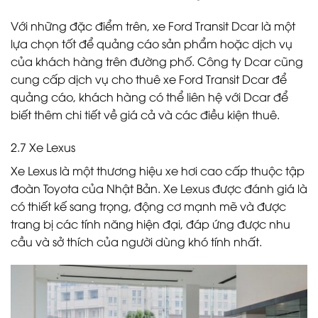
Với những đặc điểm trên, xe Ford Transit Dcar là một
lựa chọn tốt để quảng cáo sản phẩm hoặc dịch vụ
của khách hàng trên đường phố. Công ty Dcar cũng
cung cấp dịch vụ cho thuê xe Ford Transit Dcar để
quảng cáo, khách hàng có thể liên hệ với Dcar để
biết thêm chi tiết về giá cả và các điều kiện thuê.
2.7 Xe Lexus
Xe Lexus là một thương hiệu xe hơi cao cấp thuộc tập
đoàn Toyota của Nhật Bản. Xe Lexus được đánh giá là
có thiết kế sang trọng, động cơ mạnh mẽ và được
trang bị các tính năng hiện đại, đáp ứng được nhu
cầu và sở thích của người dùng khó tính nhất.