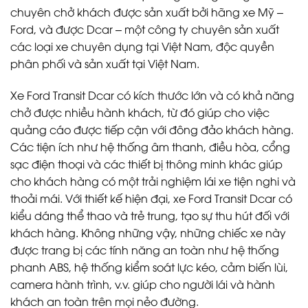
chuyên chở khách được sản xuất bởi hãng xe Mỹ –
Ford, và được Dcar – một công ty chuyên sản xuất
các loại xe chuyên dụng tại Việt Nam, độc quyền
phân phối và sản xuất tại Việt Nam.
Xe Ford Transit Dcar có kích thước lớn và có khả năng
chở được nhiều hành khách, từ đó giúp cho việc
quảng cáo được tiếp cận với đông đảo khách hàng.
Các tiện ích như hệ thống âm thanh, điều hòa, cổng
sạc điện thoại và các thiết bị thông minh khác giúp
cho khách hàng có một trải nghiệm lái xe tiện nghi và
thoải mái. Với thiết kế hiện đại, xe Ford Transit Dcar có
kiểu dáng thể thao và trẻ trung, tạo sự thu hút đối với
khách hàng. Không những vậy, những chiếc xe này
được trang bị các tính năng an toàn như hệ thống
phanh ABS, hệ thống kiểm soát lực kéo, cảm biến lùi,
camera hành trình, v.v. giúp cho người lái và hành
khách an toàn trên mọi nẻo đường.