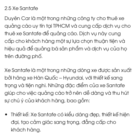
2.5 Xe Santafe
Duyên Car là một trong những công ty cho thuê xe
quảng cáo uy tín tại TPHCM và cung cấp dịch vụ cho
thuê xe Santafe để quảng cáo. Dịch vụ này cung
cấp cho khách hàng một sự lựa chọn thuận tiện và
hiệu quả để quảng bá sản phẩm và dịch vụ của họ
trên đường phố.
Xe Santafe là một trong những dòng xe được sản xuất
bởi hãng xe Hàn Quốc – Hyundai, với thiết kế sang
trọng và tiện nghi. Những đặc điểm của xe Santafe
giúp cho việc quảng cáo trở nên dễ dàng và thu hút
sự chú ý của khách hàng, bao gồm:
Thiết kế: Xe Santafe có kiểu dáng đẹp, thiết kế hiện
đại, tạo cảm giác sang trọng, đẳng cấp cho
khách hàng.