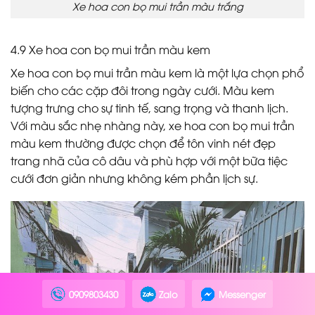
Xe hoa con bọ mui trần màu trắng
4.9 Xe hoa con bọ mui trần màu kem
Xe hoa con bọ mui trần màu kem là một lựa chọn phổ
biến cho các cặp đôi trong ngày cưới. Màu kem
tượng trưng cho sự tinh tế, sang trọng và thanh lịch.
Với màu sắc nhẹ nhàng này, xe hoa con bọ mui trần
màu kem thường được chọn để tôn vinh nét đẹp
trang nhã của cô dâu và phù hợp với một bữa tiệc
cưới đơn giản nhưng không kém phần lịch sự.
0909803430
Zalo
Messenger