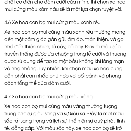
chất cổ điển cho đám cưới của mình, thì chọn xe hoa
mui cứng màu xám nâu sẽ là một lựa chọn tuyệt vời.
4.6 Xe hoa con bọ mui cứng màu xanh rêu
Xe hoa con bọ mui cứng màu xanh rêu thường mang
đến một cảm giác gần gũi, ấm áp, thân thiện, và gợi
nhớ đến thiên nhiên, lá cây, cỏ cây. Đây là màu sắc
truyền thống được ưa chuộng trong lễ cưới và thường
được sử dụng để tạo ra một bầu không khí lãng mạn
và nhẹ nhàng. Tuy nhiên, khi chọn màu xe hoa cũng
cần phải cân nhắc phù hợp với bối cảnh và phong
cách tổng thể của đám cưới.
4.7 Xe hoa con bọ mui cứng màu vàng
Xe hoa con bọ mui cứng màu vàng thường tượng
trưng cho sự giàu sang và sự kiêu sa. Đây là một màu
sắc rất sang trọng và lịch sự, thể hiện sự quý phái, tinh
tế, đẳng cấp. Với màu sắc này, xe hoa con bọ sẽ trở