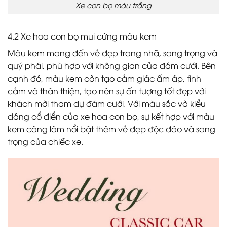
Xe con bọ màu trắng
4.2 Xe hoa con bọ mui cứng màu kem
Màu kem mang đến vẻ đẹp trang nhã, sang trọng và
quý phái, phù hợp với không gian của đám cưới. Bên
cạnh đó, màu kem còn tạo cảm giác ấm áp, tình
cảm và thân thiện, tạo nên sự ấn tượng tốt đẹp với
khách mời tham dự đám cưới. Với màu sắc và kiểu
dáng cổ điển của xe hoa con bọ, sự kết hợp với màu
kem càng làm nổi bật thêm vẻ đẹp độc đáo và sang
trọng của chiếc xe.