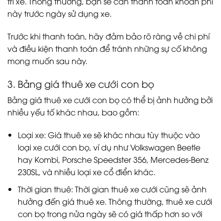
trì xe. Thông thường, bạn sẽ cần thanh toán khoản phí
này trước ngày sử dụng xe.
Trước khi thanh toán, hãy đảm bảo rõ ràng về chi phí
và điều kiện thanh toán để tránh những sự cố không
mong muốn sau này.
3. Bảng giá thuê xe cưới con bọ
Bảng giá thuê xe cưới con bọ có thể bị ảnh hưởng bởi
nhiều yếu tố khác nhau, bao gồm:
Loại xe: Giá thuê xe sẽ khác nhau tùy thuộc vào
loại xe cưới con bọ, ví dụ như Volkswagen Beetle
hay Kombi, Porsche Speedster 356, Mercedes-Benz
230SL, và nhiều loại xe cổ điển khác.
Thời gian thuê: Thời gian thuê xe cưới cũng sẽ ảnh
hưởng đến giá thuê xe. Thông thường, thuê xe cưới
con bọ trong nửa ngày sẽ có giá thấp hơn so với