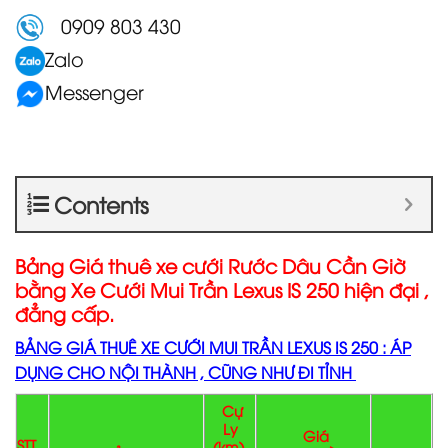
0909 803 430
Zalo
Messenger
Contents
Bảng Giá thuê xe cưới Rước Dâu Cần Giờ
bằng Xe Cưới Mui Trần Lexus IS 250 hiện đại ,
đẳng cấp.
BẢNG GIÁ THUÊ XE CƯỚI MUI TRẦN LEXUS IS 250 : ÁP
DỤNG CHO NỘI THÀNH , CŨNG NHƯ ĐI TỈNH
Cự
Ly
Giá
STT
(km)