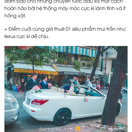
đảm bảo cho những chuyến rước dâu xa một cách
hoàn hảo bởi hệ thống máy móc cực kì lành tính và ít
hỏng vặt.
+ Điểm cuối cùng giá thuê 01 siêu phẩm mui trần như
lexus cực kì dễ chịu.