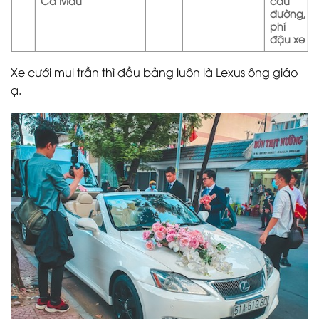
Cà Mau
cầu
đường,
phí
đậu xe
Xe cưới mui trần thì đầu bảng luôn là Lexus ông giáo
ạ.