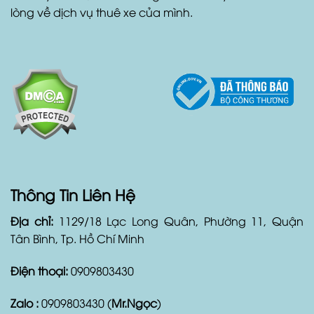
còn cung cấp dịch vụ xe đưa đón sân bay, xe đón
tiệc cưới, tour du lịch và các dịch vụ liên quan đến xe.
Với Duyên Car, khách hàng hoàn toàn yên tâm và hài
lòng về dịch vụ thuê xe của mình.
Thông Tin Liên Hệ
Địa chỉ:
1129/18 Lạc Long Quân, Phường 11, Quận
Tân Bình, Tp. Hồ Chí Minh