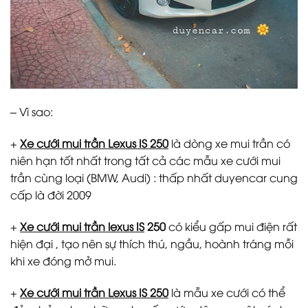
– Vì sao:
+
Xe cưới mui trần Lexus IS 250
là dòng xe mui trần có
niên hạn tốt nhất trong tất cả các mẫu xe cưới mui
trần cùng loại (BMW, Audi) : thấp nhất duyencar cung
cấp là đời 2009
+
Xe cưới mui trần lexus IS
250
có kiểu gấp mui điện rất
hiện đại , tạo nên sự thích thú, ngầu, hoành tráng mỗi
khi xe đóng mở mui.
+
Xe cưới mui trần Lexus IS 250
là mẫu xe cưới có thể