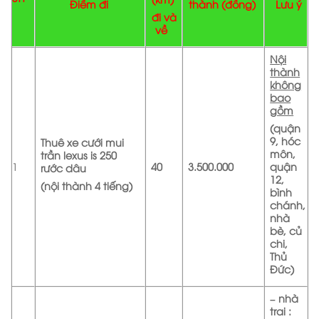
Điểm đi
thành
(đồng)
Lưu ý
đi và
về
Nội
thành
không
bao
gồm
(quận
9, hóc
Thuê xe cưới mui
môn,
trần lexus is 250
1
40
3.500.000
quận
rước dâu
12,
(nội thành 4 tiếng)
bình
chánh,
nhà
bè, củ
chi,
Thủ
Đức)
– nhà
trai :