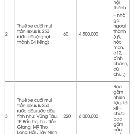
nội
thành
– nhà
gái :
Thuê xe cưới mui
ngoại
trần lexus is 250
thành
2
60
4.500.000
rước dâu(ngoại
(q9,
thành 04 tiếng)
hóc
môn,
q12,
bình
chánh,
củ
chi…)
Bao
gồm :
nhiên
Thuê xe cưới mui
liệu, tài
trần lexus is 250
xế –
rước dâurước dâu
chưa
3
tỉnh như: Vũng Tàu,
220
6.000.000
bao
TP Bến Tre, Tp . Tiền
gồm :
Giang, Mỹ Tho,
cầu
Long Hải , Tây Ninh