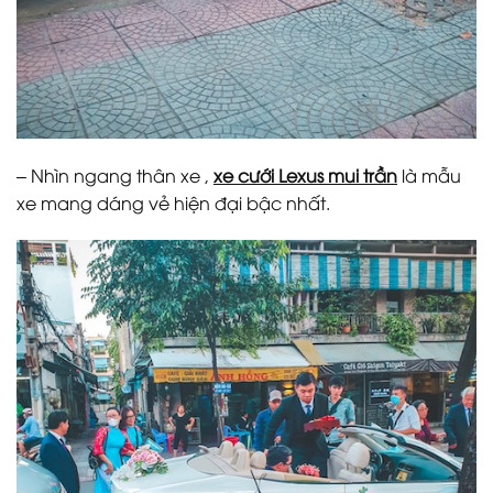
– Nhìn ngang thân xe ,
xe cưới Lexus mui trần
là mẫu
xe mang dáng vẻ hiện đại bậc nhất.