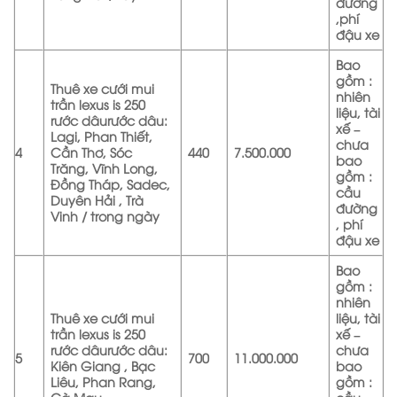
đường
,phí
đậu xe
Bao
gồm :
Thuê xe cưới mui
nhiên
trần lexus is 250
liệu, tài
rước dâurước dâu:
xế –
Lagi, Phan Thiết,
chưa
4
Cần Thơ, Sóc
440
7.500.000
bao
Trăng, Vĩnh Long,
gồm :
Đồng Tháp, Sadec,
cầu
Duyên Hải , Trà
đường
Vinh / trong ngày
, phí
đậu xe
Bao
gồm :
nhiên
Thuê xe cưới mui
liệu, tài
trần lexus is 250
xế –
rước dâurước dâu:
chưa
5
700
11.000.000
Kiên Giang , Bạc
bao
Liêu, Phan Rang,
gồm :