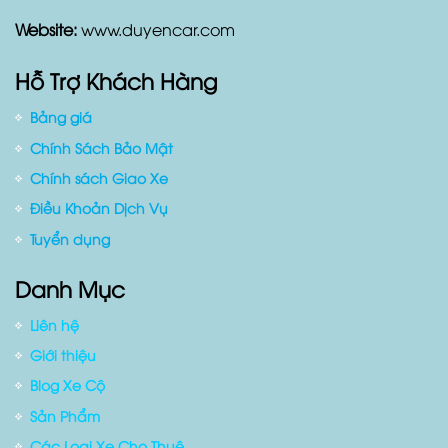
Điện thoại:
0909803430
Zalo :
0909803430 (
Mr.Ngọc
)
Website:
www.duyencar.com
Hỗ Trợ Khách Hàng
Bảng giá
Chính Sách Bảo Mật
Chính sách Giao Xe
Điều Khoản Dịch Vụ
Tuyển dụng
Danh Mục
Liên hệ
Giới thiệu