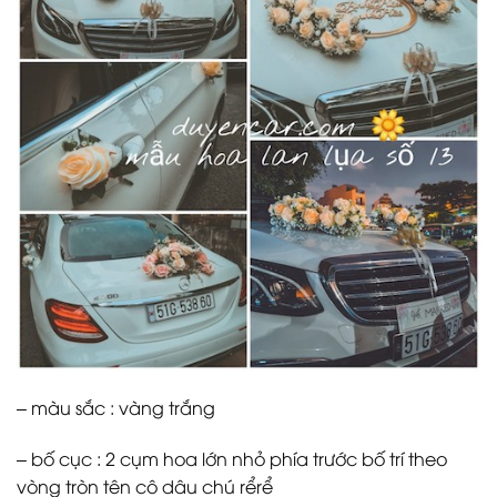
– màu sắc : vàng trắng
– bố cục : 2 cụm hoa lớn nhỏ phía trước bố trí theo
vòng tròn tên cô dâu chú rểrể