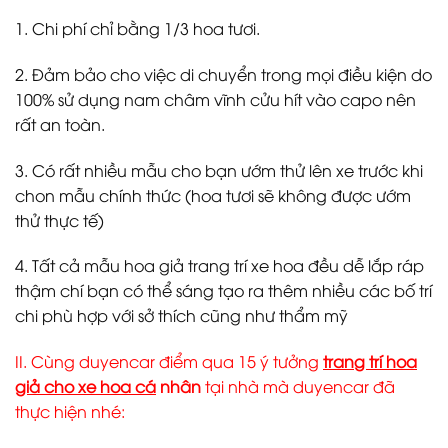
1. Chi phí chỉ bằng 1/3 hoa tươi.
2. Đảm bảo cho việc di chuyển trong mọi điều kiện do
100% sử dụng nam châm vĩnh cửu hít vào capo nên
rất an toàn.
3. Có rất nhiều mẫu cho bạn ướm thử lên xe trước khi
chon mẫu chính thức (hoa tươi sẽ không được ướm
thử thực tế)
4. Tất cả mẫu hoa giả trang trí xe hoa đều dễ lắp ráp
thậm chí bạn có thể sáng tạo ra thêm nhiều các bố trí
chi phù hợp với sở thích cũng như thẩm mỹ
II. Cùng duyencar điểm qua 15 ý tưởng
trang trí hoa
giả cho xe hoa cá
nhân
tại nhà mà duyencar đã
thực hiện nhé: