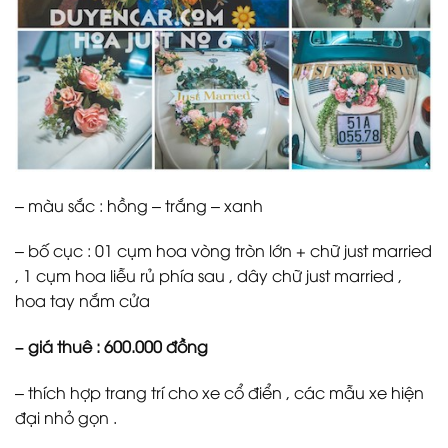
– màu sắc : hồng – trắng – xanh
– bố cục : 01 cụm hoa vòng tròn lớn + chữ just married
, 1 cụm hoa liễu rủ phía sau , dây chữ just married ,
hoa tay nắm cửa
– giá thuê : 600.000 đồng
– thích hợp trang trí cho xe cổ điển , các mẫu xe hiện
đại nhỏ gọn .