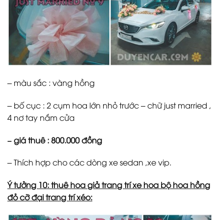
– màu sắc : vàng hồng
– bố cục : 2 cụm hoa lớn nhỏ trước – chữ just married ,
4 nơ tay nắm cửa
– giá thuê : 800.000 đồng
– Thích hợp cho các dòng xe sedan ,xe vip.
Ý tưởng 10: thuê hoa giả trang trí xe hoa bộ hoa hồng
đỏ cỡ đại trang trí xéo: