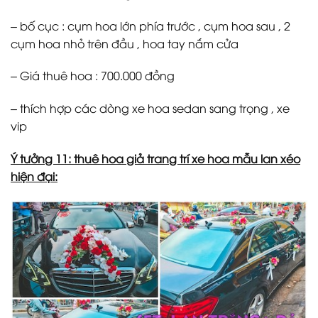
– bố cục : cụm hoa lớn phía trước , cụm hoa sau , 2
cụm hoa nhỏ trên đầu , hoa tay nắm cửa
– Giá thuê hoa : 700.000 đồng
– thích hợp các dòng xe hoa sedan sang trọng , xe
vip
Ý tưởng 11: thuê hoa giả trang trí xe hoa mẫu lan xéo
hiện đại: