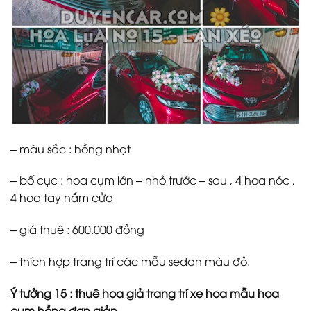
– màu sắc : hồng nhạt
– bố cục : hoa cụm lớn – nhỏ trước – sau , 4 hoa nóc ,
4 hoa tay nắm cửa
– giá thuê : 600.000 đồng
– thích hợp trang trí các mẫu sedan màu đỏ.
Ý tưởng 15 : thuê hoa giả trang trí xe hoa mẫu hoa
cụm hồng đơn giản