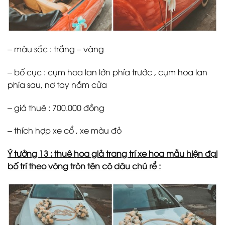
– màu sắc : trắng – vàng
– bố cục : cụm hoa lan lớn phía trước , cụm hoa lan
phía sau, nơ tay nắm cửa
– giá thuê : 700.000 đồng
– thích hợp xe cổ , xe màu đỏ
Ý tưởng 13 : thuê hoa giả trang trí xe hoa mẫu hiện đại
bố trí theo vòng tròn tên cô dâu chú rể :