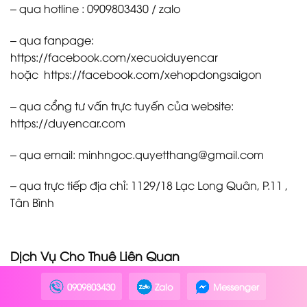
– qua hotline : 0909803430 / zalo
– qua fanpage:
https://facebook.com/xecuoiduyencar
hoặc https://facebook.com/xehopdongsaigon
– qua cổng tư vấn trực tuyến của website:
https://duyencar.com
– qua email: minhngoc.quyetthang@gmail.com
– qua trực tiếp địa chỉ: 1129/18 Lạc Long Quân, P.11 ,
Tân Bình
Dịch Vụ Cho Thuê Liên Quan
0909803430
Zalo
Messenger
Thuê xe