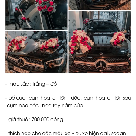
– màu sắc : trắng – đỏ
– bố cục : cụm hoa lan lớn trước , cụm hoa lan lớn sau
, cụm hoa nóc , hoa tay nắm cửa
– giá thuê : 700.000 đồng
– thích hợp cho các mẫu xe vip , xe hiện đại , sedan