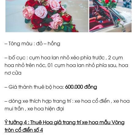
– Tông màu : đỏ – hồng
– bố cục : cụm hoa lan nhỏ xéo phía trước , 2 cụm
hoa nhỏ trên nóc, 01 cụm hoa lan nhỏ phía sau, hoa
nơ cửa
– Giá thành thuê bộ hoa:
600.000 đồng
– dòng xe thích hợp trang trí : xe hoa cổ điển , xe hoa
mui trần , xe hoa hiện đại
Ý tưởng 4 : Thuê Hoa giả trang trí xe hoa mẫu Vòng
tròn cổ điển số 4