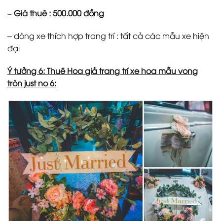
– Giá thuê : 500.000 đồ
ng
– dòng xe thích hợp trang trí : tất cả các mẫu xe hiện
đại
Ý tưởng 6: Thuê Hoa giả trang trí xe hoa mẫu vong
tròn just no 6: