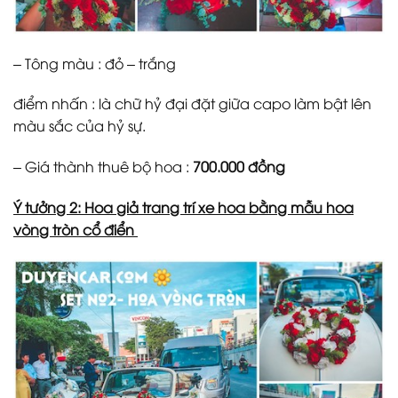
– Tông màu : đỏ – trắng
điểm nhấn : là chữ hỷ đại đặt giữa capo làm bật lên
màu sắc của hỷ sự.
– Giá thành thuê bộ hoa :
700.000 đồng
Ý tưởng 2: Hoa giả trang trí xe hoa bằng mẫu hoa
vòng tròn cổ điển