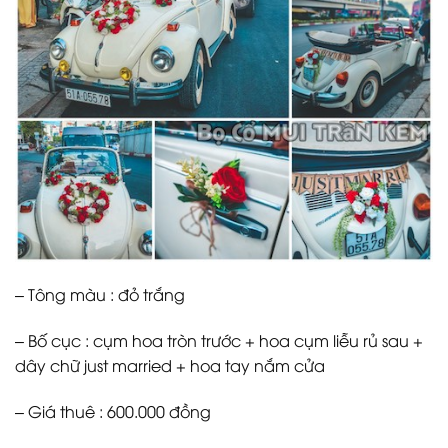
– Tông màu : đỏ trắng
– Bố cục : cụm hoa tròn trước + hoa cụm liễu rủ sau +
dây chữ just married + hoa tay nắm cửa
– Giá thuê : 600.000 đồng