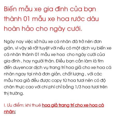
Biến mẫu xe gia đình của bạn
thành 01 mẫu xe hoa rước dâu
hoàn hảo cho ngày cưới.
Ngày nay việc sở hữu xe cá nhân đã trở nên đơn
giản, vì vậy sẽ rất tuyệt vời nếu có một dịch vụ biến xe
cá nhân thành 01 mẫu xe hoa cho ngày cưới của
gia đình , hay người thân. Điều bạn cần làm là tìm
đến duyencar dịch vụ trang trí hoa giả cho xe hoa cá
nhân ngay tại nhà đơn giản, chất lượng , với các
mẫu hoa giả đều được copy từ hoa tươi nên có độ
chân thực cao với chi phí chỉ bằng 1/3 hoa tươi trên
thị trường.
I. Ưu điểm: khi thuê
hoa giả trang trí cho xe hoa cá
nhân
: