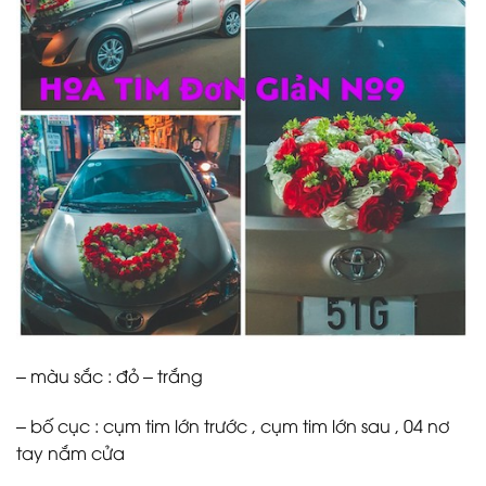
– màu sắc : đỏ – trắng
– bố cục : cụm tim lớn trước , cụm tim lớn sau , 04 nơ
tay nắm cửa