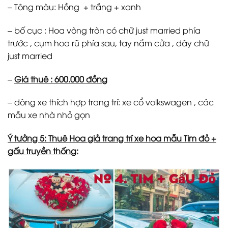
– Tông màu: Hồng + trắng + xanh
– bố cục : Hoa vòng tròn có chữ just married phía
trước , cụm hoa rũ phía sau, tay nắm cửa , dây chữ
just married
–
Giá thuê : 600.000 đồng
– dòng xe thích hợp trang trí: xe cổ volkswagen , các
mẫu xe nhà nhỏ gọn
Ý tưởng 5: Thuê Hoa giả trang trí xe hoa mẫu Tim đỏ +
gấu truyền thống: