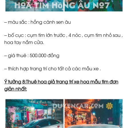
– màu sắc : hồng cánh sen âu
– bố cục : cụm tim lớn trước , 4 nóc , cụm tim nhỏ sau ,
hoa tay nắm cửa.
– giá thuê : 500.000 đồng
– thích hợp trang trí cho tất cả các mẫu xe .
Ý tưởng 8:Thuê hoa giả trang trí xe hoa mẫu tim đơn
giản nhất: