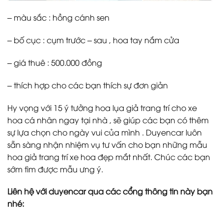
– màu sắc : hồng cánh sen
– bố cục : cụm trước – sau , hoa tay nắm cửa
– giá thuê : 500.000 đồng
– thích hợp cho các bạn thích sự đơn giản
Hy vọng với 15 ý tưởng hoa lụa giả trang trí cho xe
hoa cá nhân ngay tại nhà , sẽ giúp các bạn có thêm
sự lựa chọn cho ngày vui của mình . Duyencar luôn
sẵn sàng nhận nhiệm vụ tư vấn cho bạn những mẫu
hoa giả trang trí xe hoa đẹp mắt nhất. Chúc các bạn
sớm tìm được mẫu ưng ý.
Liên hệ với duyencar qua các cổng thông tin này bạn
nhé: