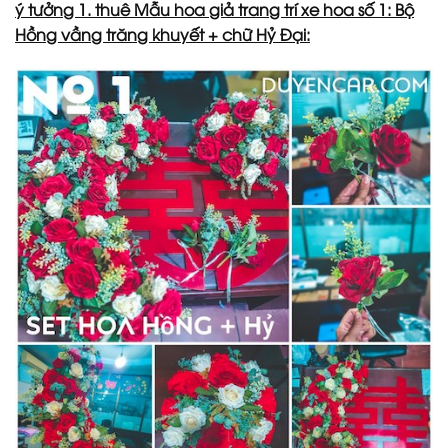
ý tưởng 1. thuê Mẫu hoa giả trang trí xe hoa số 1: Bộ
Hồng vầng trăng khuyết + chữ Hỷ Đại: