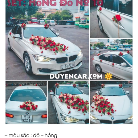
– màu sắc : đỏ – hồng