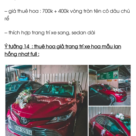
– giá thuê hoa : 700k + 400k vòng tròn tên cô dâu chú
rể
– thích hợp trang trí xe sang, sedan dài
Ý tưởng 14 : thuê hoa giả trang trí xe hoa mẫu lan
hồng nhạt full :