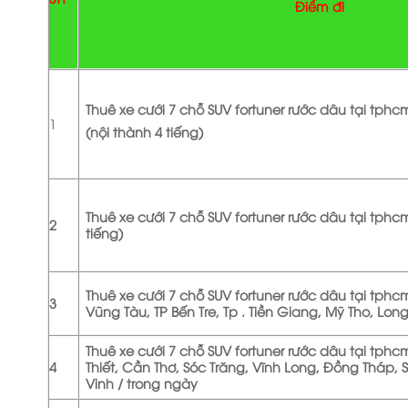
Điểm đi
Thuê xe cưới 7 chỗ SUV fortuner rước dâu tại tphc
1
(nội thành 4 tiếng)
Thuê xe cưới 7 chỗ SUV fortuner rước dâu tại tphc
2
tiếng)
Thuê xe cưới 7 chỗ SUV fortuner rước dâu tại tphc
3
Vũng Tàu, TP Bến Tre, Tp . Tiền Giang, Mỹ Tho, Long
Thuê xe cưới 7 chỗ SUV fortuner rước dâu tại tphc
4
Thiết, Cần Thơ, Sóc Trăng, Vĩnh Long, Đồng Tháp, 
Vinh / trong ngày