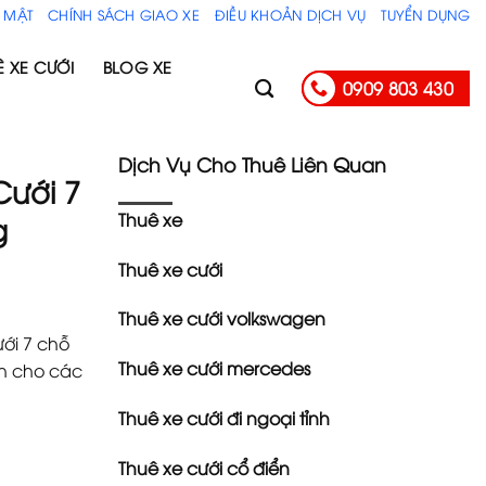
 MẬT
CHÍNH SÁCH GIAO XE
ĐIỀU KHOẢN DỊCH VỤ
TUYỂN DỤNG
Ê XE CƯỚI
BLOG XE
0909 803 430
Dịch Vụ Cho Thuê Liên Quan
Cưới 7
Thuê xe
g
Thuê xe cưới
Thuê xe cưới volkswagen
ưới 7 chỗ
Thuê xe cưới mercedes
nh cho các
Thuê xe cưới đi ngoại tỉnh
Thuê xe cưới cổ điển