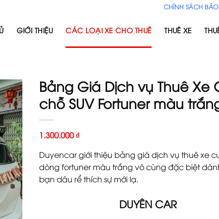
CHÍNH SÁCH BẢO
Ủ
GIỚI THIỆU
CÁC LOẠI XE CHO THUÊ
THUÊ XE
THU
Bảng Giá Dịch vụ Thuê Xe 
chỗ SUV Fortuner màu trắn
1.300.000
₫
Duyencar giới thiệu bảng giá dịch vụ thuê xe c
dòng fortuner màu trắng vô cùng đặc biệt dà
bạn dâu rể thích sự mới lạ.
DUYÊN CAR