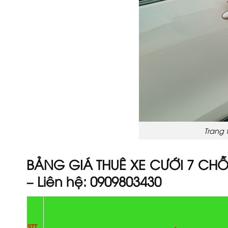
Trang 
BẢNG GIÁ THUÊ XE CƯỚI 7 CH
– Liên hệ: 0909803430
STT