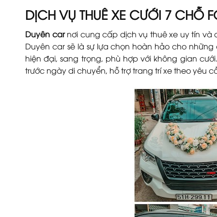
DỊCH VỤ THUÊ XE CƯỚI 7 CHỖ 
Duyên car
nơi cung cấp dịch vụ thuê xe uy tín và 
Duyên car sẽ là sự lựa chọn hoàn hảo cho những ai 
hiện đại, sang trọng, phù hợp với không gian cướ
trước ngày di chuyển, hỗ trợ trang trí xe theo yêu