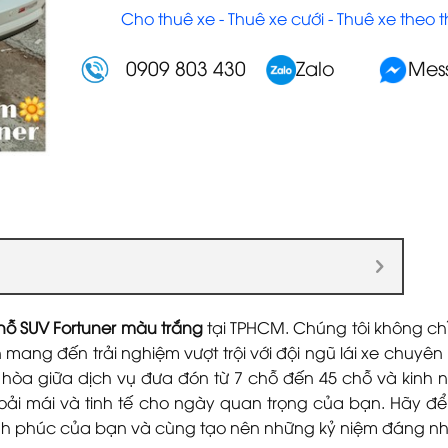
Cho thuê xe - Thuê xe cưới - Thuê xe theo 
0909 803 430
Zalo
Mes
chỗ SUV Fortuner màu trắng
tại TPHCM. Chúng tôi không chỉ
mang đến trải nghiệm vượt trội với đội ngũ lái xe chuyên
 hòa giữa dịch vụ đưa đón từ 7 chỗ đến 45 chỗ và kinh 
ải mái và tinh tế cho ngày quan trọng của bạn. Hãy để
ạnh phúc của bạn và cùng tạo nên những kỷ niệm đáng nh