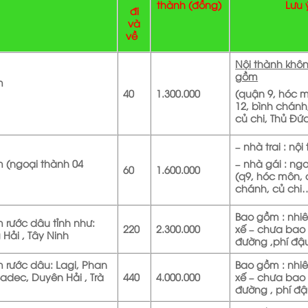
thành
(đồng)
Lưu 
đi
và
về
Nội thành khô
gồm
m
40
1.300.000
(quận 9, hóc 
12, bình chánh
củ chi, Thủ Đứ
– nhà trai : nội
m (ngoại thành 04
– nhà gái : ng
60
1.600.000
(q9, hóc môn, 
chánh, củ chi
Bao gồm : nhiên
m rước dâu tỉnh như:
220
2.300.000
xế – chưa bao
 Hải , Tây Ninh
đường ,phí đậ
m rước dâu: Lagi, Phan
Bao gồm : nhiên
Sadec, Duyên Hải , Trà
440
4.000.000
xế – chưa bao
đường , phí đậ