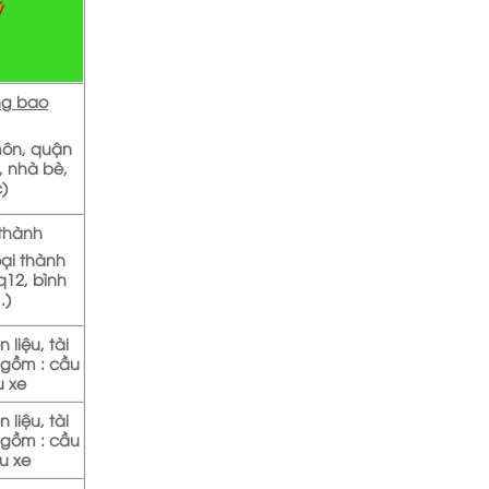
ý
ng bao
môn, quận
, nhà bè,
c)
 thành
oại thành
q12, bình
…)
 liệu, tài
 gồm : cầu
u xe
 liệu, tài
 gồm : cầu
u xe