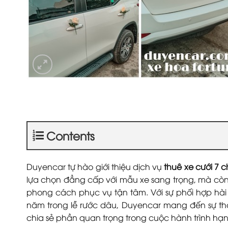
Contents
Duyencar tự hào giới thiệu dịch vụ
thuê xe cưới 7 
lựa chọn đẳng cấp với mẫu xe sang trọng, mà còn 
phong cách phục vụ tận tâm. Với sự phối hợp hài
năm trong lễ rước dâu, Duyencar mang đến sự tho
chia sẻ phần quan trọng trong cuộc hành trình h