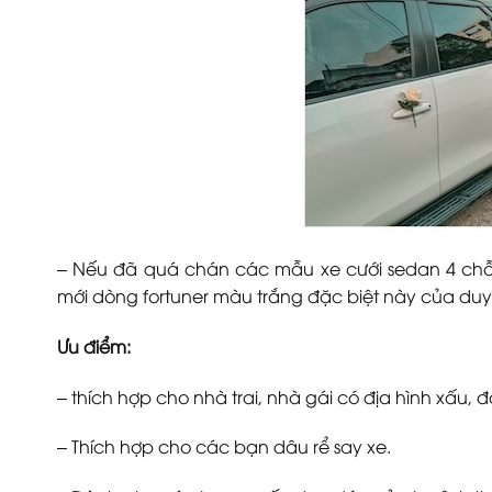
– Nếu đã quá chán các mẫu xe cưới sedan 4 chỗ 
mới dòng fortuner màu trắng đặc biệt này của du
Ưu điểm:
– thích hợp cho nhà trai, nhà gái có địa hình xấu
– Thích hợp cho các bạn dâu rể say xe.