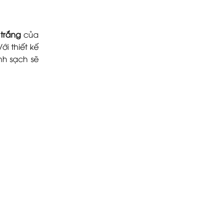
 trắng
của
ới thiết kế
nh sạch sẽ