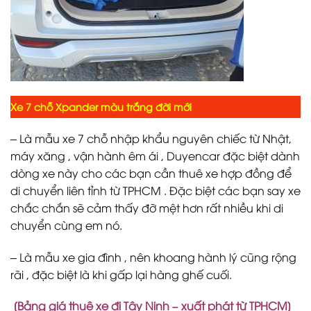
Xe 7 chỗ Xpander màu trắng đời mới
– Là mẫu xe 7 chỗ nhập khẩu nguyên chiếc từ Nhật,
máy xăng , vận hành êm ái , Duyencar đặc biệt dành
dòng xe này cho các bạn cần thuê xe hợp đồng để
di chuyển liên tỉnh từ TPHCM . Đặc biệt các bạn say xe
chắc chắn sẽ cảm thấy đỡ mệt hơn rất nhiều khi di
chuyển cùng em nó.
– Là mẫu xe gia đình , nên khoang hành lý cũng rộng
rãi , đặc biệt là khi gấp lại hàng ghế cuối.
[Bảng giá thuê xe đi Tây Ninh – xuất phát từ TPHCM]