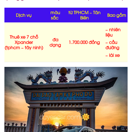
màu
từ TPHCM – Tân
Dịch vụ
Bao gồm
sắc
Biên
– nhiên
liệu
Thuê xe 7 chỗ
đa
Xpander
1.700.000 đồng
– cầu
dạng
(tphcm – tây ninh)
đường
– lái xe