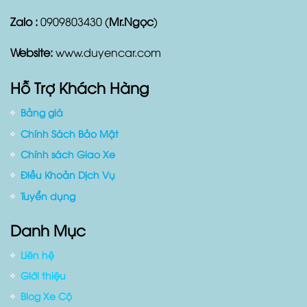
Zalo :
0909803430 (
Mr.Ngọc
)
Website:
www.duyencar.com
Hỗ Trợ Khách Hàng
Bảng giá
Chính Sách Bảo Mật
Chính sách Giao Xe
Điều Khoản Dịch Vụ
Tuyển dụng
Danh Mục
Liên hệ
Giới thiệu
Blog Xe Cộ