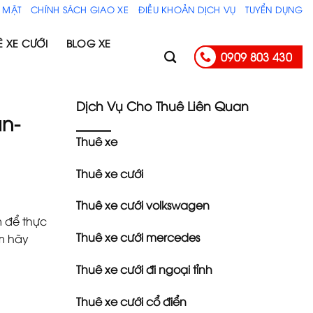
 MẬT
CHÍNH SÁCH GIAO XE
ĐIỀU KHOẢN DỊCH VỤ
TUYỂN DỤNG
Ê XE CƯỚI
BLOG XE
0909 803 430
Dịch Vụ Cho Thuê Liên Quan
ần-
Thuê xe
Thuê xe cưới
Thuê xe cưới volkswagen
m để thực
Thuê xe cưới mercedes
m hãy
Thuê xe cưới đi ngoại tỉnh
Thuê xe cưới cổ điển