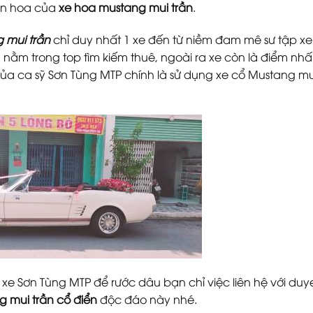
lên hoa của
xe hoa mustang mui trần
.
 mui trần
chỉ duy nhất 1 xe đến từ niềm đam mê sư tập x
 nằm trong top tìm kiếm thuê, ngoài ra xe còn là điểm nh
a ca sỹ Sơn Tùng MTP chính là sử dụng xe cổ Mustang mu
xe Sơn Tùng MTP để rước dâu bạn chỉ việc liên hệ với du
 mui trần cổ điển
độc đáo này nhé.