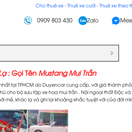
Cho thuê xe - Thuê xe cưới - Thuê xe theo 
0909 803 430
Zalo
Mes
Lạ
: Gọi Tên
Mustang Mui Trần
nhất tại TPHCM do Duyencar cung cấp, với giá thành phả
ú cho bộ sưu tập xe hoa mui trần . Nội ngoại thất Độc và 
i mẻ, khác lạ và ghi lại khoảng khắc tuyệt vời của đời mì