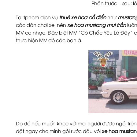
Phần trước – sau: 
Tại tphcm dịch vụ
thuê xe hoa cổ điển
như
mustang
các dân chơi xe, nên
xe hoa mustang mui trần
luôn
MV ca nhạc. Đặc biệt MV “Có Chắc Yêu Là Đây” củ
thực hiện MV đó các bạn à.
Do đó nếu muốn khoe với mọi người được ngồi trên 
đặt ngay cho mình gói rước dâu vói
xe hoa mustang