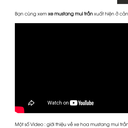
Bạn cùng xem
xe mustang mui trần
xuất hiện ở cả
Một số Video : giới thiệu về xe hoa mustang mui trầ