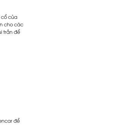
e cổ của
ấn cho các
i trần để
yencar để