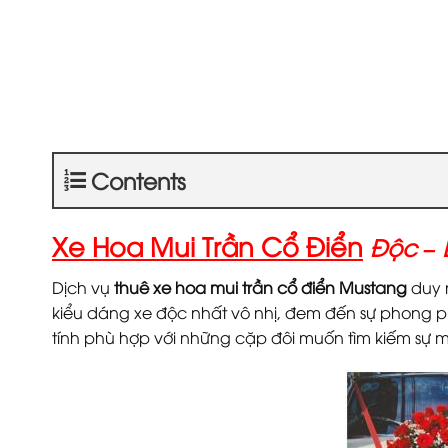
Contents
Xe Hoa Mui Trần Cổ Điển
Độc – 
Dịch vụ
thuê xe hoa mui trần cổ điển
Mustang
duy 
kiểu dáng xe độc nhất vô nhị, đem đến sự phong ph
tính phù hợp với những cặp đôi muốn tìm kiếm sự mớ