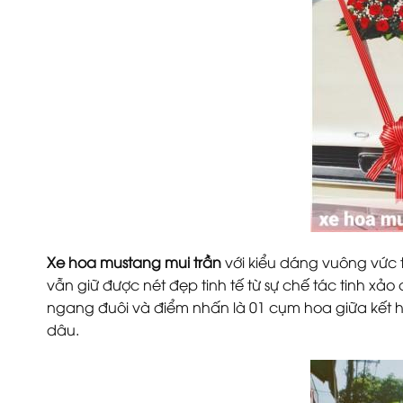
Xe hoa mustang mui trần
với kiểu dáng vuông vức 
vẫn giữ được nét đẹp tinh tế từ sự chế tác tinh xảo
ngang đuôi và điểm nhấn là 01 cụm hoa giữa kết 
dâu.