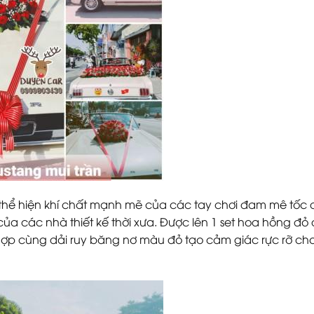
thể hiện khí chất mạnh mẽ của các tay chơi đam mê tốc 
 của các nhà thiết kế thời xưa. Được lên 1 set hoa hồng đ
hợp cùng dải ruy băng nơ màu đỏ tạo cảm giác rực rỡ cho