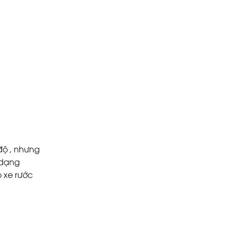
độ , nhưng
ỏ dạng
 xe rước