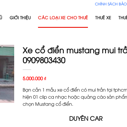
CHÍNH SÁCH BẢO
Ủ
GIỚI THIỆU
CÁC LOẠI XE CHO THUÊ
THUÊ XE
THU
Xe cổ điển mustang mui tr
0909803430
5.000.000
₫
Bạn cần 1 mẫu xe cổ điển có mui trần tại tphc
hiện 01 clip ca nhạc hoặc quảng cáo sản phẩ
chọn Mustang cổ điển.
DUYÊN CAR