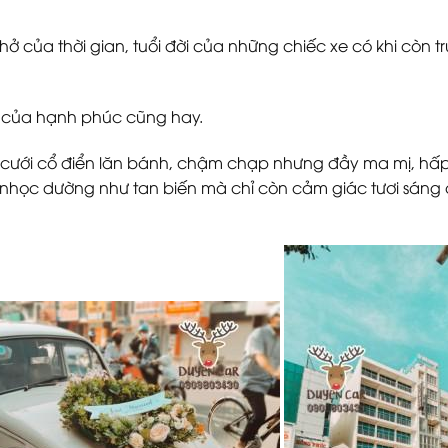
ở của thời gian, tuổi đời của những chiếc xe có khi còn t
ỉ của hạnh phúc cũng hay.
xe cưới cổ điển lăn bánh, chậm chạp nhưng đầy ma mị, hấ
 nhọc dường như tan biến mà chỉ còn cảm giác tươi sáng