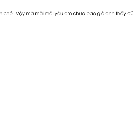
âm chồi. Vậy mà mãi mãi yêu em chưa bao giờ anh thấy đủ