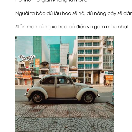
Người ta bảo đủ lâu hoa sẽ nở, đủ nắng cây sẽ đ
#tản mạn cùng xe hoa cổ điển và gam màu nhạt