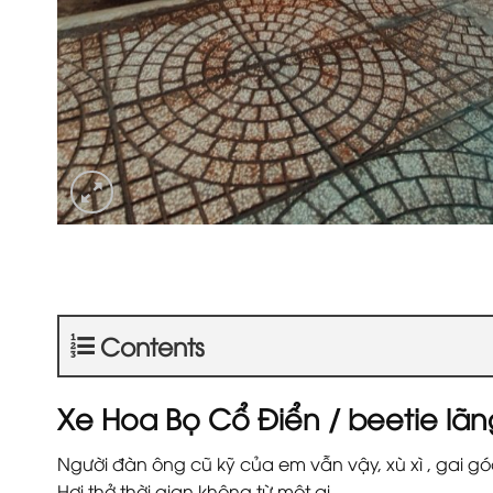
Contents
Xe Hoa Bọ Cổ Điển / beetie lã
Người đàn ông cũ kỹ của em vẫn vậy, xù xì , gai g
Hơi thở thời gian không từ một ai.