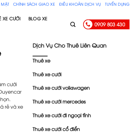
 MẬT
CHÍNH SÁCH GIAO XE
ĐIỀU KHOẢN DỊCH VỤ
TUYỂN DỤNG
Ê XE CƯỚI
BLOG XE
0909 803 430
Dịch Vụ Cho Thuê Liên Quan
e
Thuê xe
Thuê xe cưới
ám cưới
Thuê xe cưới volkswagen
 Duyencar
chọn.
Thuê xe cưới mercedes
á rẻ và xe
Thuê xe cưới đi ngoại tỉnh
Thuê xe cưới cổ điển