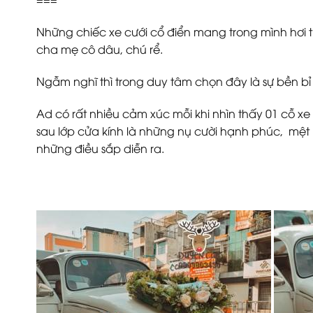
Những chiếc xe cưới cổ điển mang trong mình hơi th
cha mẹ cô dâu, chú rể.
Ngẫm nghĩ thì trong duy tâm chọn đây là sự bền b
Ad có rất nhiều cảm xúc mỗi khi nhìn thấy 01 cỗ 
sau lớp cửa kính là những nụ cười hạnh phúc, mệt
những điều sắp diễn ra.