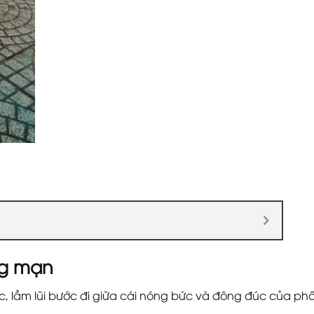
ng mạn
óc, lầm lũi bước đi giữa cái nóng bức và đông đúc của ph