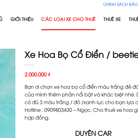
CHÍNH SÁCH BẢO
Ủ
GIỚI THIỆU
CÁC LOẠI XE CHO THUÊ
THUÊ XE
THU
Xe Hoa Bọ Cổ Điển / beeti
2.000.000
₫
Bạn ơi chọn xe hoa bọ cổ điển màu trắng đẻ đ
của mình thêm phần nổi bật và khác biệt nhé.
có đủ 3 màu trắng / đỏ /xanh lục cho bạn lựa 
Hotline : 0909803430 – Ngọc. Cho thuê xe hoa gi
hợp đồng.
DUYÊN CAR