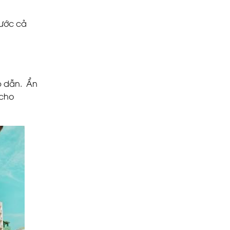
rước cả
p dẫn. Ẩn
 cho