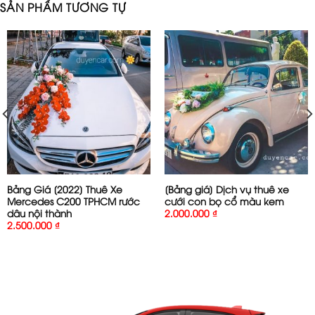
SẢN PHẨM TƯƠNG TỰ
Bảng Giá [2022] Thuê Xe
[Bảng giá] Dịch vụ thuê xe
Mercedes C200 TPHCM rước
cưới con bọ cổ màu kem
dâu nội thành
2.000.000
₫
2.500.000
₫