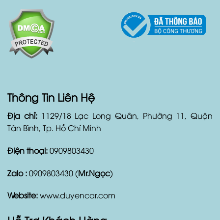
Thông Tin Liên Hệ
Địa chỉ:
1129/18 Lạc Long Quân, Phường 11, Quận
Tân Bình, Tp. Hồ Chí Minh
Điện thoại:
0909803430
Zalo :
0909803430 (
Mr.Ngọc
)
Website:
www.duyencar.com