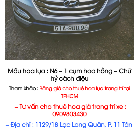
Mẫu hoa lụa : N6 – 1 cụm hoa hồng – Chữ
hỷ cách điệu
Tham khảo :
Bảng giá cho thuê hoa lụa trang trí tại
TPHCM
– Tư vấn cho thuê hoa giả trang trí xe :
0909803430
– Địa chỉ : 1129/18 Lạc Long Quân, P. 11 Tân