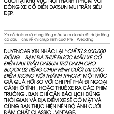
CƯỚI TẠI KHU VỰC NỘI THÀNH TPHCM VỚI
DÒNG XE CỔ ĐIỂN DATSUN MUI TRẦN SIÊU
ĐẸP.
Xe cổ datsun sử dung tông màu kem classic rất được lòng
cô dâu – chú rể khi chụp hình cưới Pre – Wedding
DUYENCAR XIN NHẮC LẠI “
CHỈ TỪ 2.000.000
ĐỒNG – BẠN ĐÃ THUÊ ĐƯỢC MẪU XE CỔ
ĐIỂN MUI TRẦN DATSUN TRỨ DANH CHO
BLOCK 02 TIẾNG CHỤP HÌNH CƯỚI TẠI CÁC
ĐIỂM TRONG NỘI THÀNH TPHCM
” MỘT MỨC
GIÁ QUÁ HỜI SO VỚI CHI PHÍ PHẢI ĐI NGOẠI
CẢNH Ở TỈNH , HOẶC THUÊ XE RA CÁC PHIM
TRƯỜNG . BẠN CHỈ CẦN BÁO LỊCH ĐÚNG
THỜI GIAN VÀ ĐỊA ĐIỂM XE SẼ CÓ MẶT VÀ
CÙNG BẠN THỰC HIỆN NÊN BỘ ẢNH CƯỚI
ĐẬM CHẤT CLASSIC , VINTAGE.