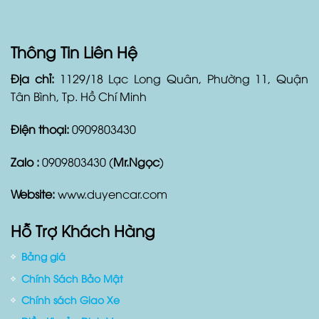
Thông Tin Liên Hệ
Địa chỉ:
1129/18 Lạc Long Quân, Phường 11, Quận
Tân Bình, Tp. Hồ Chí Minh
Điện thoại:
0909803430
Zalo :
0909803430 (
Mr.Ngọc
)
Website:
www.duyencar.com
Hỗ Trợ Khách Hàng
Bảng giá
Chính Sách Bảo Mật
Chính sách Giao Xe