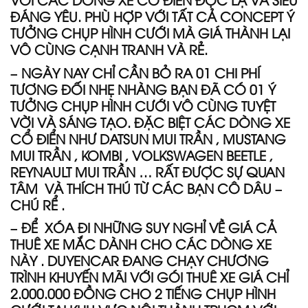
ĐÁNG YÊU. PHÙ HỢP VỚI TẤT CẢ CONCEPT Ý
TƯỞNG CHỤP HÌNH CƯỚI MÀ GIÁ THÀNH LẠI
VÔ CÙNG CẠNH TRANH VÀ RẺ.
– NGÀY NAY CHỈ CẦN BỎ RA 01 CHI PHÍ
TƯƠNG ĐỐI NHẸ NHÀNG BẠN ĐÃ CÓ 01 Ý
TƯỞNG CHỤP HÌNH CƯỚI VÔ CÙNG TUYỆT
VỜI VÀ SÁNG TẠO. ĐẶC BIỆT CÁC DÒNG XE
CỔ ĐIỂN NHƯ DATSUN MUI TRẦN , MUSTANG
MUI TRẦN , KOMBI , VOLKSWAGEN BEETLE ,
REYNAULT MUI TRẦN … RẤT ĐƯỢC SỰ QUAN
TÂM VÀ THÍCH THÚ TỪ CÁC BẠN CÔ DÂU –
CHÚ RỂ .
– ĐỂ XÓA ĐI NHỮNG SUY NGHỈ VỀ GIÁ CẢ
THUÊ XE MẮC DÀNH CHO CÁC DÒNG XE
NÀY . DUYENCAR ĐANG CHẠY CHƯƠNG
TRÌNH KHUYẾN MÃI VỚI GÓI THUÊ XE GIÁ CHỈ
2.000.000 ĐỒNG CHO 2 TIẾNG CHỤP HÌNH