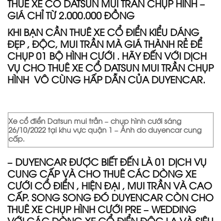
THUÊ XE CỔ DATSUN MUI TRẦN CHỤP HÌNH –
GIÁ CHỈ TỪ 2.000.000 ĐỒNG
KHI BẠN CẦN THUÊ XE CỔ ĐIỂN KIỂU DÁNG
ĐẸP , ĐỘC, MUI TRẦN MÀ GIÁ THÀNH RẺ ĐỂ
CHỤP 01 BỘ HÌNH CƯỚI . HÃY ĐẾN VỚI DỊCH
VỤ CHO THUÊ XE CỔ DATSUN MUI TRẦN CHỤP
HÌNH VÔ CÙNG HẤP DẪN CỦA DUYENCAR.
Xe cổ điển Datsun mui trần – chụp hình cưới sáng
26/10/2022 tại khu vực quận 1 – Ảnh do duyencar cung
cấp.
– DUYENCAR ĐƯỢC BIẾT ĐẾN LÀ 01 DỊCH VỤ
CUNG CẤP VÀ CHO THUÊ CÁC DÒNG XE
CƯỚI CỔ ĐIỂN , HIỆN ĐẠI , MUI TRẦN VÀ CAO
CẤP. SONG SONG ĐÓ DUYENCAR CÒN CHO
THUÊ XE CHỤP HÌNH CƯỚI PRE – WEDDING
VỚI CÁC DÒNG XE CỔ ĐIỂN ĐỘC LẠ VÀ SIÊU