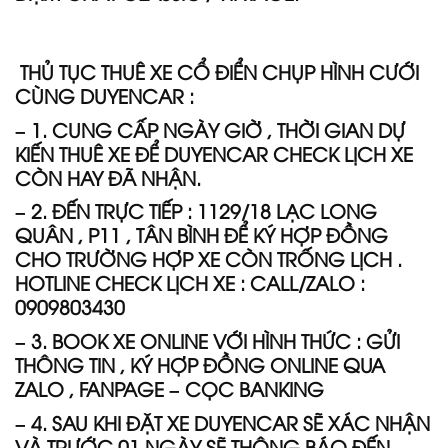
THỦ TỤC THUÊ XE CỔ ĐIỂN CHỤP HÌNH CƯỚI
CÙNG DUYENCAR :
– 1. CUNG CẤP NGÀY GIỜ , THỜI GIAN DỰ
KIẾN THUÊ XE ĐỂ DUYENCAR CHECK LỊCH XE
CÒN HAY ĐÃ NHẬN.
– 2. ĐẾN TRỰC TIẾP : 1129/18 LẠC LONG
QUÂN , P11 , TÂN BÌNH ĐỂ KÝ HỢP ĐỒNG
CHO TRƯỜNG HỢP XE CÒN TRỐNG LỊCH .
HOTLINE CHECK LỊCH XE : CALL/ZALO :
0909803430
– 3. BOOK XE ONLINE VỚI HÌNH THỨC : GỬI
THÔNG TIN , KÝ HỢP ĐỒNG ONLINE QUA
ZALO , FANPAGE – CỌC BANKING
– 4. SAU KHI ĐẶT XE DUYENCAR SẼ XÁC NHẬN
VÀ TRƯỚC 01 NGÀY SẼ THÔNG BÁO ĐẾN