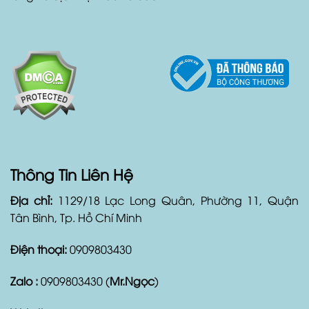
Thông Tin Liên Hệ
Địa chỉ:
1129/18 Lạc Long Quân, Phường 11, Quận
Tân Bình, Tp. Hồ Chí Minh
Điện thoại:
0909803430
Zalo :
0909803430 (
Mr.Ngọc
)