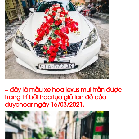
– đây là mẫu xe hoa lexus mui trần được
trang trí bởi hoa lụa giả lan đỏ của
duyencar ngày 16/03/2021.