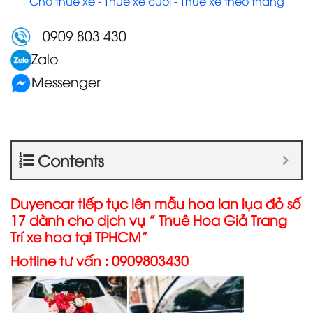
Cho thuê xe - Thuê xe cưới - Thuê xe theo tháng
0909 803 430
Zalo
Messenger
Contents
Duyencar tiếp tục lên mẫu hoa lan lụa đỏ số
17 dành cho dịch vụ ” Thuê Hoa Giả Trang
Trí xe hoa tại TPHCM”
Hotline tư vấn : 0909803430