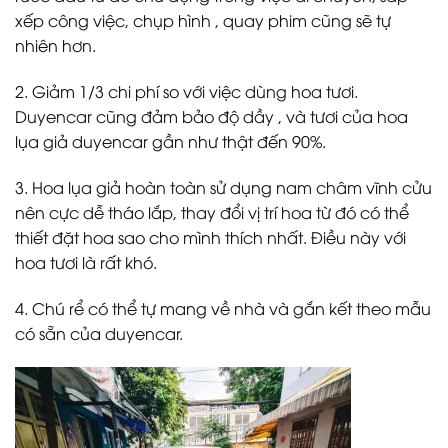
xếp công việc, chụp hình , quay phim cũng sẽ tự
nhiên hơn.
2. Giảm 1/3 chi phí so với việc dùng hoa tươi.
Duyencar cũng đảm bảo độ dầy , và tươi của hoa
lụa giả duyencar gần như thật đến 90%.
3. Hoa lụa giả hoàn toàn sử dụng nam châm vĩnh cửu
nên cực dễ tháo lắp, thay đổi vị trí hoa từ đó có thể
thiết đặt hoa sao cho mình thích nhất. Điều này với
hoa tươi là rất khó.
4. Chú rể có thể tự mang về nhà và gắn kết theo mẫu
có sẵn của duyencar.