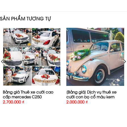
SẢN PHẨM TƯƠNG TỰ
Bảng giá Thuê xe cưới cao
[Bảng giá] Dịch vụ thuê xe
cấp mercedes C250
cưới con bọ cổ màu kem
2.700.000
₫
2.000.000
₫