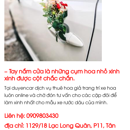
– Tay nắm cửa là những cụm hoa nhỏ xinh
xinh được cột chắc chắn.
Tại duyencar dịch vụ thuê hoa giả trang trí xe hoa
luôn online và chờ đón tư vấn cho các cặp đôi để
làm xinh nhất cho mẫu xe rước dâu của mình.
Liên hệ: 0909803430
địa chỉ: 1129/18 Lạc Long Quân, P11, Tân