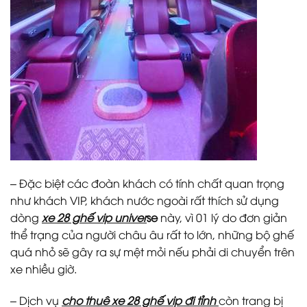
– Đặc biệt các đoàn khách có tính chất quan trọng
như khách VIP, khách nước ngoài rất thích sử dụng
dòng
xe 28 ghế vip univer
se
này, vì 01 lý do đơn giản
thể trạng của người châu âu rất to lớn, những bộ ghế
quá nhỏ sẽ gây ra sự mệt mỏi nếu phải di chuyển trên
xe nhiều giờ.
– Dịch vụ
cho thuê xe 28 ghế vip đi tỉnh
còn trang bị