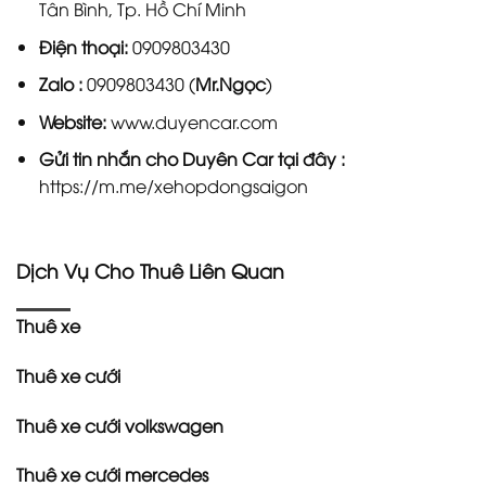
Tân Bình, Tp. Hồ Chí Minh
Điện thoại:
0909803430
Zalo :
0909803430 (
Mr.Ngọc
)
Website:
www.duyencar.com
Gửi tin nhắn cho
Duyên Car
tại đây :
https://m.me/xehopdongsaigon
Dịch Vụ Cho Thuê Liên Quan
Thuê xe
Thuê xe cưới
Thuê xe cưới volkswagen
Thuê xe cưới mercedes