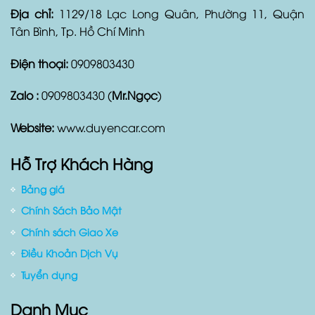
Địa chỉ:
1129/18 Lạc Long Quân, Phường 11, Quận
Tân Bình, Tp. Hồ Chí Minh
Điện thoại:
0909803430
Zalo :
0909803430 (
Mr.Ngọc
)
Website:
www.duyencar.com
Hỗ Trợ Khách Hàng
Bảng giá
Chính Sách Bảo Mật
Chính sách Giao Xe
Điều Khoản Dịch Vụ
Tuyển dụng
Danh Mục