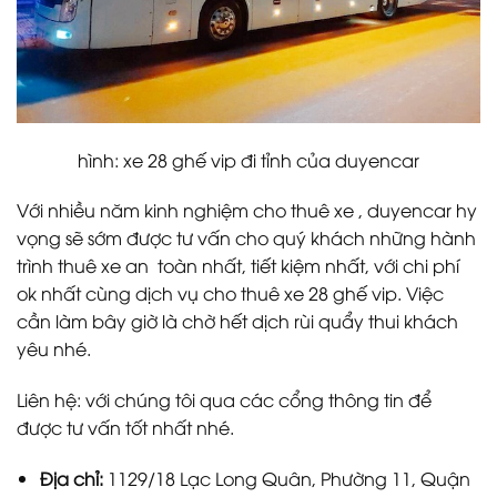
hình: xe 28 ghế vip đi tỉnh của duyencar
Với nhiều năm kinh nghiệm cho thuê xe , duyencar hy
vọng sẽ sớm được tư vấn cho quý khách những hành
trình thuê xe an toàn nhất, tiết kiệm nhất, với chi phí
ok nhất cùng dịch vụ cho thuê xe 28 ghế vip. Việc
cần làm bây giờ là chờ hết dịch rùi quẩy thui khách
yêu nhé.
Liên hệ: với chúng tôi qua các cổng thông tin để
được tư vấn tốt nhất nhé.
Địa chỉ:
1129/18 Lạc Long Quân, Phường 11, Quận