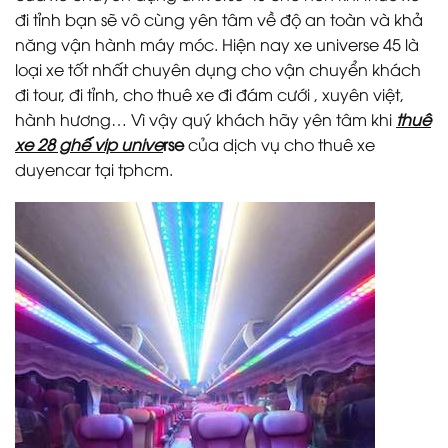
đi tỉnh bạn sẽ vô cùng yên tâm về độ an toàn và khả
năng vận hành máy móc. Hiện nay xe universe 45 là
loại xe tốt nhất chuyên dụng cho vận chuyển khách
đi tour, đi tỉnh, cho thuê xe đi đám cưới , xuyên việt,
hành hương… Vì vậy quý khách hãy yên tâm khi
thuê
xe 28 ghế vip unive
rse
của dịch vụ cho thuê xe
duyencar tại tphcm.