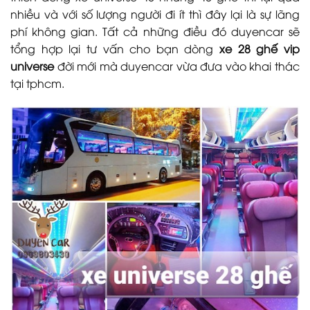
nhiều và với số lượng người đi ít thì đây lại là sự lãng
phí không gian. Tất cả những điều đó duyencar sẽ
tổng hợp lại tư vấn cho bạn dòng
xe 28 ghế vip
universe
đời mới mà duyencar vừa đưa vào khai thác
tại tphcm.