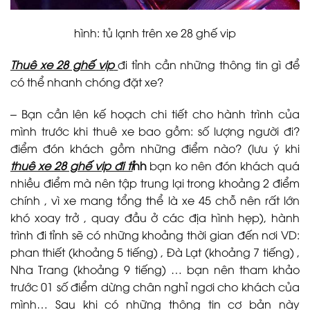
hình: tủ lạnh trên xe 28 ghế vip
Thuê xe 28 ghế vip
đi tỉnh cần những thông tin gì để
có thể nhanh chóng đặt xe?
– Bạn cần lên kế hoạch chi tiết cho hành trình của
mình trước khi thuê xe bao gồm: số lượng người đi?
điểm đón khách gồm những điểm nào? (lưu ý khi
thuê xe 28 ghế vip đi tỉ
nh
bạn ko nên đón khách quá
nhiều điểm mà nên tập trung lại trong khoảng 2 điểm
chính , vì xe mang tổng thể là xe 45 chỗ nên rất lớn
khó xoay trở , quay đầu ở các địa hình hẹp), hành
trình đi tỉnh sẽ có những khoảng thời gian đến nơi VD:
phan thiết (khoảng 5 tiếng) , Đà Lạt (khoảng 7 tiếng) ,
Nha Trang (khoảng 9 tiếng) … bạn nên tham khảo
trước 01 số điểm dừng chân nghỉ ngơi cho khách của
mình… Sau khi có những thông tin cơ bản này