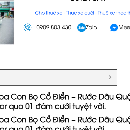
Cho thuê xe - Thuê xe cưới - Thuê xe theo 
0909 803 430
Zalo
Mes
Hoa Con Bọ Cổ Điển – Rước Dâu Qu
r qua 01 đám cưới tuyệt vời.
Hoa Con Bọ Cổ Điển – Rước Dâu Qu
r qua 01 đám cưới tuyệt vời.