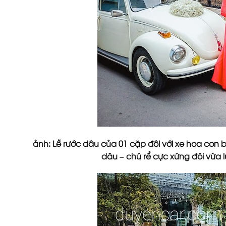
ảnh: Lễ rước dâu của 01 cặp đôi với xe hoa con 
dâu – chú rể cực xứng đôi vừa l