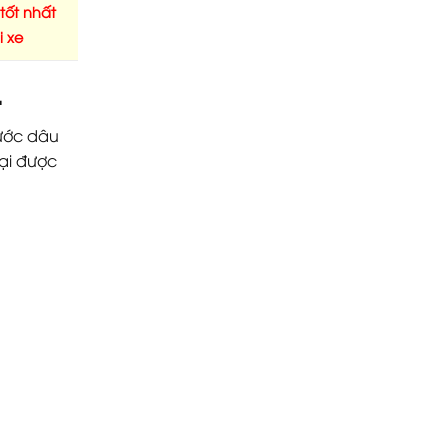
 tốt nhất
i xe
.
rước dâu
lại được