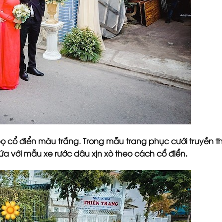
bọ cổ điển màu trắng. Trong mẫu trang phục cưới truyền t
ứa với mẫu xe rước dâu xịn xò theo cách cổ điển.