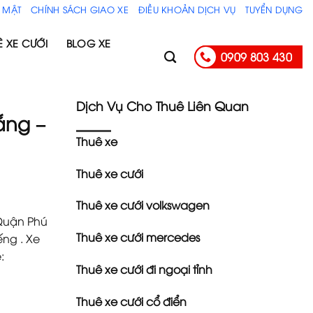
 MẬT
CHÍNH SÁCH GIAO XE
ĐIỀU KHOẢN DỊCH VỤ
TUYỂN DỤNG
Ê XE CƯỚI
BLOG XE
0909 803 430
Dịch Vụ Cho Thuê Liên Quan
ắng –
Thuê xe
Thuê xe cưới
Thuê xe cưới volkswagen
 Quận Phú
Thuê xe cưới mercedes
ếng . Xe
:
Thuê xe cưới đi ngoại tỉnh
Thuê xe cưới cổ điển