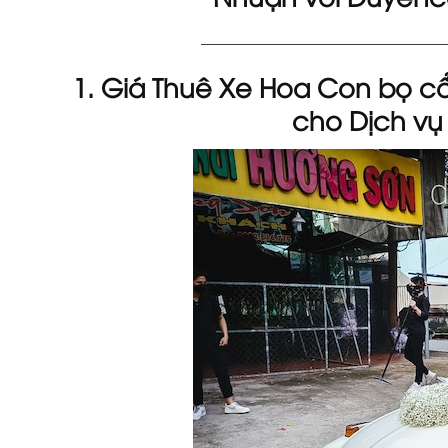
______________________________
1. Giá Thuê Xe Hoa Con bọ c
cho Dịch vụ