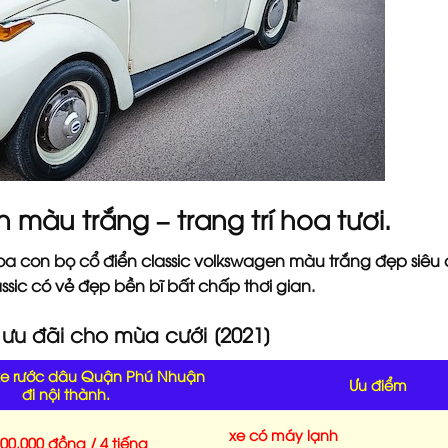
 màu trắng – trang trí hoa tươi.
 con bọ cổ điển classic volkswagen màu trắng đẹp siêu 
sic có vẻ đẹp bền bĩ bất chấp thơi gian.
 ưu đãi cho mùa cưới [2021]
xe rước dâu Quận Phú Nhuận
Ưu điểm
đi nội thành.
xe có máy lạnh
000.000 đồng / 4 tiếng