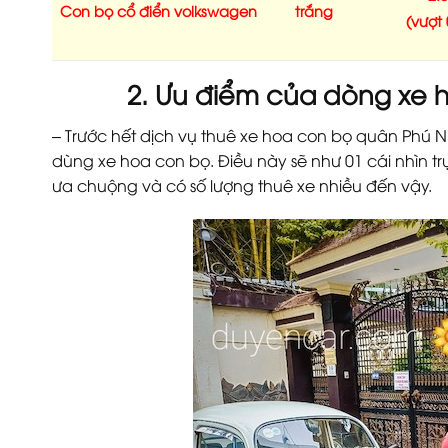
Con bọ cổ điển volkswagen
trắng
(vượt
2. Ưu điểm của dòng xe 
– Trước hết dịch vụ thuê xe hoa con bọ quân Phú 
dùng xe hoa con bọ. Điều này sẽ như 01 cái nhìn tr
ưa chuộng và có số lượng thuê xe nhiều đến vậy.