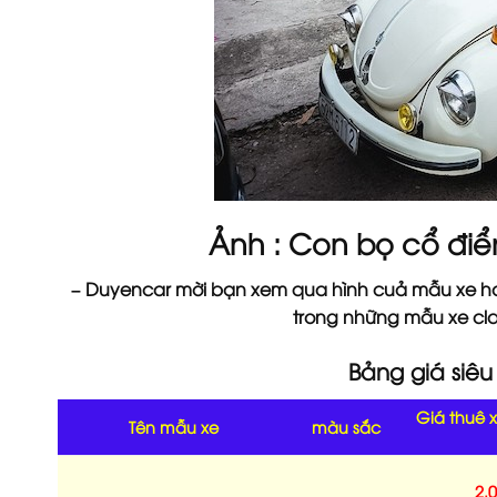
Ảnh : Con bọ cổ điển
– Duyencar mời bạn xem qua hình cuả mẫu xe hoa
trong những mẫu xe clas
Bảng giá siêu
Giá thuê 
Tên mẫu xe
màu sắc
2.