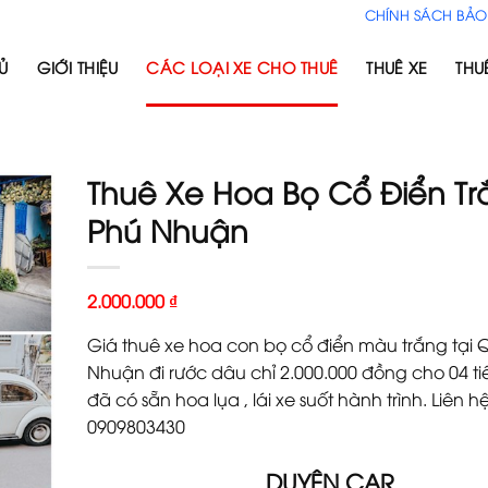
CHÍNH SÁCH BẢO
Ủ
GIỚI THIỆU
CÁC LOẠI XE CHO THUÊ
THUÊ XE
THU
Thuê Xe Hoa Bọ Cổ Điển Tr
Phú Nhuận
2.000.000
₫
Giá thuê xe hoa con bọ cổ điển màu trắng tại
Nhuận đi rước dâu chỉ 2.000.000 đồng cho 04 ti
đã có sẵn hoa lụa , lái xe suốt hành trình. Liên hệ
0909803430
DUYÊN CAR