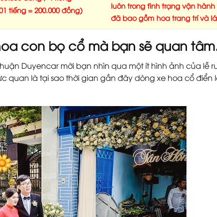
luôn trong tình trạng vận hành
 01 tiếng = 200.000 đồng)
đã bao gồm hoa trang trí và lá
hoa con bọ cổ mà bạn sẽ quan tâm
Nhuận Duyencar mời bạn nhìn qua một ít hình ảnh của lễ 
ực quan là tại sao thời gian gần đây dòng xe hoa cổ điển 