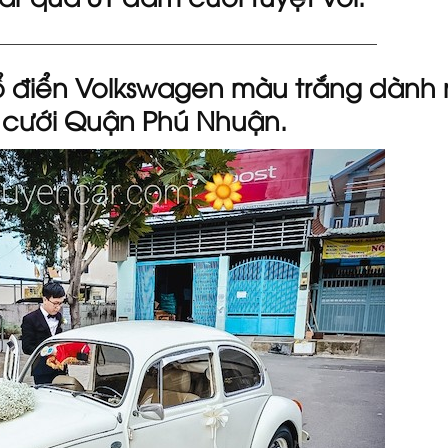
________________________________________________
ổ điển Volkswagen màu trắng dành 
 cưới Quận Phú Nhuận.