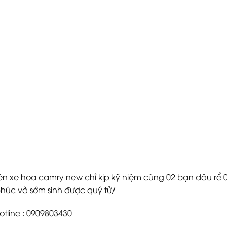
 nên xe hoa camry new chỉ kịp kỹ niệm cùng 02 bạn dâu rể 
húc và sớm sinh được quý tử/
tline : 0909803430