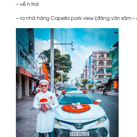
– về n.trai
– ra nhà hàng Capella park view (đăng văn sâm – g