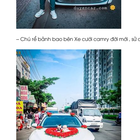
– Chú rể bảnh bao bên Xe cưới camry đời mới , sử d