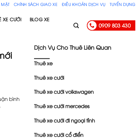
 MẬT
CHÍNH SÁCH GIAO XE
ĐIỀU KHOẢN DỊCH VỤ
TUYỂN DỤNG
Ê XE CƯỚI
BLOG XE
0909 803 430
Dịch Vụ Cho Thuê Liên Quan
mới
Thuê xe
Thuê xe cưới
Thuê xe cưới volkswagen
uận bình
Thuê xe cưới mercedes
ệ
Thuê xe cưới đi ngoại tỉnh
Thuê xe cưới cổ điển