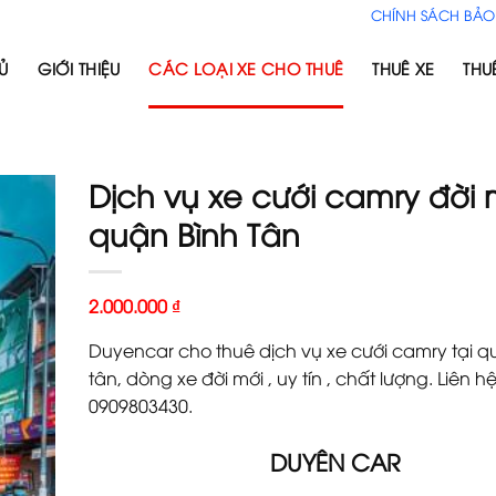
CHÍNH SÁCH BẢO
Ủ
GIỚI THIỆU
CÁC LOẠI XE CHO THUÊ
THUÊ XE
THU
Dịch vụ xe cưới camry đời 
quận Bình Tân
2.000.000
₫
Duyencar cho thuê dịch vụ xe cưới camry tại q
tân, dòng xe đời mới , uy tín , chất lượng. Liên h
0909803430.
DUYÊN CAR