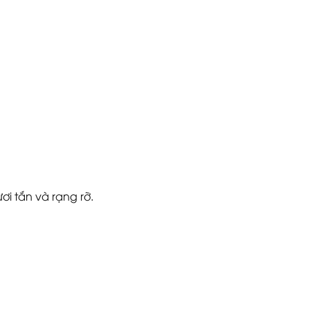
ơi tắn và rạng rỡ.