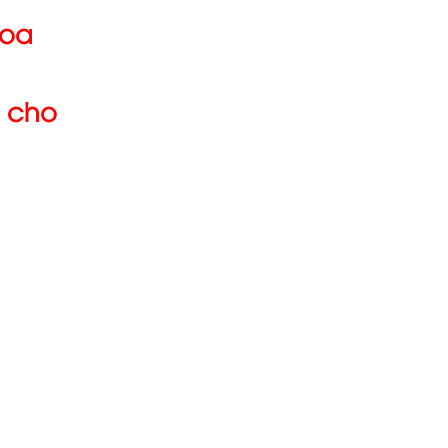
hoa
ụ cho