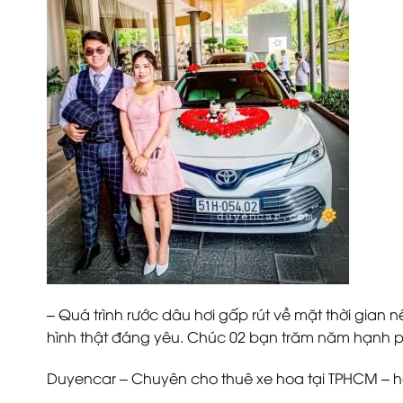
– Quá trình rước dâu hơi gấp rút về mặt thời gian
hình thật đáng yêu. Chúc 02 bạn trăm năm hạnh p
Duyencar – Chuyên cho thuê xe hoa tại TPHCM – ho