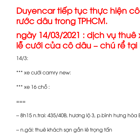
Duyencar tiếp tục thực hiện c
rước dâu trong TPHCM.
ngày 14/03/2021 : dịch vụ thu
lễ cưới của cô dâu – chú rể tại 
14/3:
*** xe cưới camry new:
*** xe 16 chỗ :
===
– 8h15 n.trai: 435/40B, hương lộ 3, p.bình hưng hòa B
– n.gái: thuê khách sạn gần lê trọng tấn