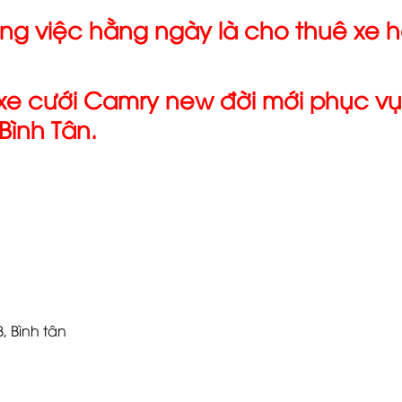
ông việc hằng ngày là cho thuê xe 
ê xe cưới Camry new đời mới phục v
Bình Tân.
, Bình tân