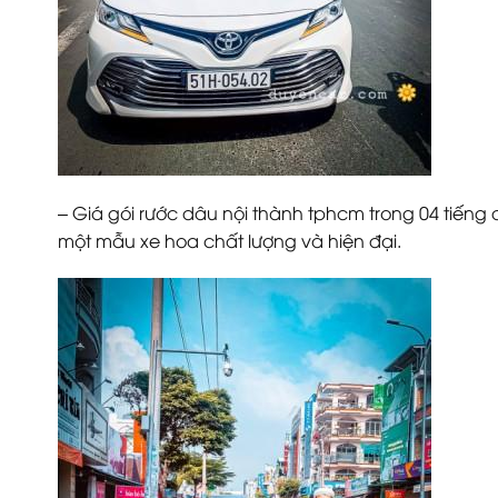
– Giá gói rước dâu nội thành tphcm trong 04 tiến
một mẫu xe hoa chất lượng và hiện đại.