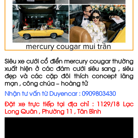
Siêu xe cưới cổ điển mercury cougar thường
xuất hiện ở các đám cưới siêu sang , siêu
đẹp và các cặp đôi thích concept lãng
mạn , công chúa – hoàng tử
Nhận tư vấn từ Duyencar : 0909803430
Đặt xe trực tiếp tại địa chỉ : 1129/18 Lạc
Long Quân , Phường 11 , Tân Bình