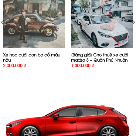
Xe hoa cưới con bọ cổ màu
[Bảng giá] Cho thuê xe cưới
nâu
madza 3 – Quận Phú Nhuận
2.000.000
₫
1.300.000
₫