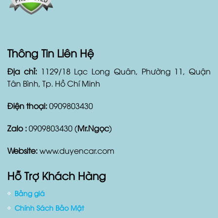
Thông Tin Liên Hệ
Địa chỉ:
1129/18 Lạc Long Quân, Phường 11, Quận
Tân Bình, Tp. Hồ Chí Minh
Điện thoại:
0909803430
Zalo :
0909803430 (
Mr.Ngọc
)
Website:
www.duyencar.com
Hỗ Trợ Khách Hàng
Bảng giá
Chính Sách Bảo Mật