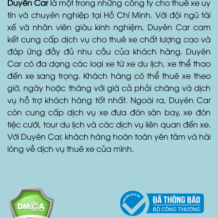
Duyên Car
là một trong những công ty cho thuê xe uy
tín và chuyên nghiệp tại Hồ Chí Minh. Với đội ngũ tài
xế và nhân viên giàu kinh nghiệm, Duyên Car cam
kết cung cấp dịch vụ cho thuê xe chất lượng cao và
đáp ứng đầy đủ nhu cầu của khách hàng. Duyên
Car có đa dạng các loại xe từ xe du lịch, xe thể thao
đến xe sang trọng. Khách hàng có thể thuê xe theo
giờ, ngày hoặc tháng với giá cả phải chăng và dịch
vụ hỗ trợ khách hàng tốt nhất. Ngoài ra, Duyên Car
còn cung cấp dịch vụ xe đưa đón sân bay, xe đón
tiệc cưới, tour du lịch và các dịch vụ liên quan đến xe.
Với Duyên Car, khách hàng hoàn toàn yên tâm và hài
lòng về dịch vụ thuê xe của mình.