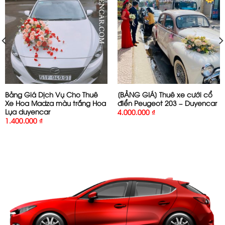
Bảng Giá Dịch Vụ Cho Thuê
[BẢNG GIÁ] Thuê xe cưới cổ
Xe Hoa Madza màu trắng Hoa
điển Peugeot 203 – Duyencar
Lụa duyencar
4.000.000
₫
1.400.000
₫