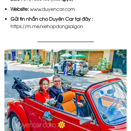
Website:
www.duyencar.com
Gửi tin nhắn cho
Duyên Car
tại đây :
https://m.me/xehopdongsaigon
________________________