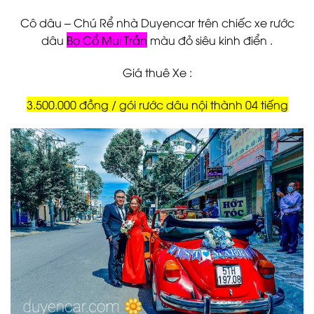
Cô dâu – Chú Rể nhà Duyencar trên chiếc xe rước
dâu
Bọ Cổ Mui Trần
màu đỏ siêu kinh điển .
Giá thuê Xe :
3.500.000 đồng / gói rước dâu nội thành 04 tiếng