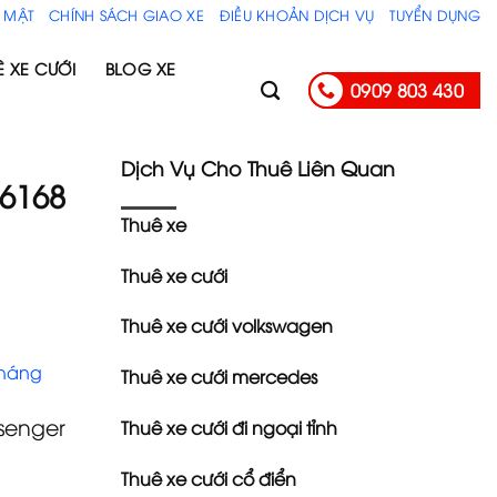
 MẬT
CHÍNH SÁCH GIAO XE
ĐIỀU KHOẢN DỊCH VỤ
TUYỂN DỤNG
Ê XE CƯỚI
BLOG XE
0909 803 430
Dịch Vụ Cho Thuê Liên Quan
26168
Thuê xe
Thuê xe cưới
Thuê xe cưới volkswagen
tháng
Thuê xe cưới mercedes
senger
Thuê xe cưới đi ngoại tỉnh
Thuê xe cưới cổ điển