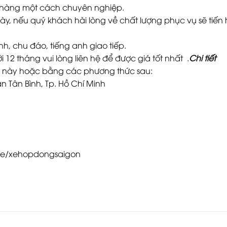
h hàng một cách chuyên nghiệp.
ày, nếu quý khách hài lòng về chất lượng phục vụ sẽ tiến
ình, chu đáo, tiếng anh giao tiếp.
 12 tháng vui lòng liên hệ để được giá tốt nhất .
Chi tiết
te này hoặc bằng các phương thức sau:
 Tân Bình, Tp. Hồ Chí Minh
me/xehopdongsaigon