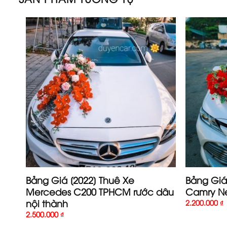
iễn
Bảng Giá [2022] Thuê Xe
Bảng Giá
Mercedes C200 TPHCM rước dâu
Camry N
nội thành
2.200.000
₫
2.500.000
₫