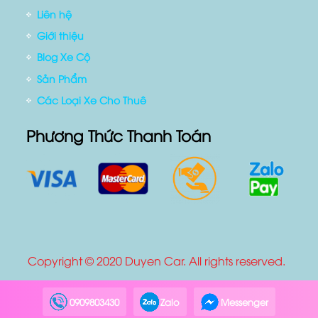
Liên hệ
Giới thiệu
Blog Xe Cộ
Sản Phẩm
Các Loại Xe Cho Thuê
Phương Thức Thanh Toán
Copyright © 2020 Duyen Car. All rights reserved.
0909803430
Zalo
Messenger