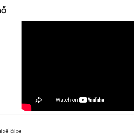
hỗ
xế lái xe .