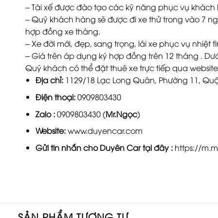
– Tài xế được đào tạo các kỹ năng phục vụ khác
– Quý khách hàng sẽ được đi xe thử trong vào 7 ng
hợp đồng xe tháng.
– Xe đời mới, đẹp, sang trọng, lái xe phục vụ nhiệt t
– Giá trên áp dụng ký hợp đồng trên 12 tháng . Dưới
Quý khách có thể đặt thuê xe trực tiếp qua websi
Địa chỉ:
1129/18 Lạc Long Quân, Phường 11, Quận
Điện thoại:
0909803430
Zalo :
0909803430 (
Mr.Ngọc
)
Website:
www.duyencar.com
Gửi tin nhắn cho
Duyên Car
tại đây :
https://m.
SẢN PHẨM TƯƠNG TỰ