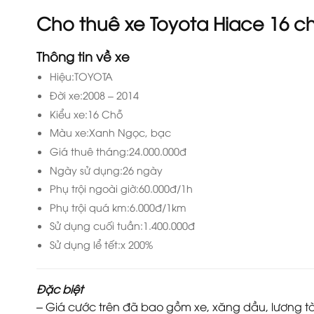
Cho thuê xe Toyota Hiace 16 c
Thông tin về xe
Hiệu:
TOYOTA
Đời xe:
2008 – 2014
Kiểu xe:
16 Chỗ
Màu xe:
Xanh Ngọc, bạc
Giá thuê tháng:
24.000.000đ
Ngày sử dụng:
26 ngày
Phụ trội ngoài giờ:
60.000đ/1h
Phụ trội quá km:
6.000đ/1km
Sử dụng cuối tuần:
1.400.000đ
Sử dụng lể tết:
x 200%
Đặc biệt
– Giá cước trên đã bao gồm xe, xăng dầu, lương tài 