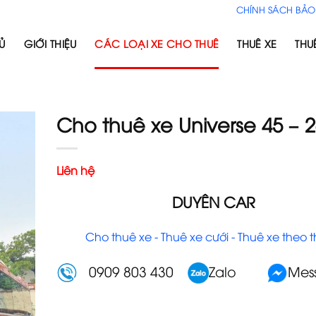
CHÍNH SÁCH BẢO
Ủ
GIỚI THIỆU
CÁC LOẠI XE CHO THUÊ
THUÊ XE
THU
Cho thuê xe Universe 45 – 
Liên hệ
DUYÊN CAR
Cho thuê xe - Thuê xe cưới - Thuê xe theo 
0909 803 430
Zalo
Mes