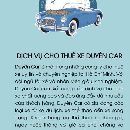
DỊCH VỤ CHO THUÊ XE DUYÊN CAR
Duyên Car
là một trong những công ty cho thuê
xe uy tín và chuyên nghiệp tại Hồ Chí Minh. Với
đội ngũ tài xế và nhân viên giàu kinh nghiệm,
Duyên Car cam kết cung cấp dịch vụ cho thuê
xe chất lượng cao và đáp ứng đầy đủ nhu cầu
của khách hàng. Duyên Car có đa dạng các
loại xe từ xe du lịch, xe thể thao đến xe sang
trọng. Khách hàng có thể thuê xe theo giờ,
ngày hoặc tháng với giá cả phải chăng và
dịch vụ hỗ trợ khách hàng tốt nhất. Ngoài ra,