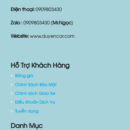
Điện thoại:
0909803430
Zalo :
0909803430 (
Mr.Ngọc
)
Website:
www.duyencar.com
Hỗ Trợ Khách Hàng
Bảng giá
Chính Sách Bảo Mật
Chính sách Giao Xe
Điều Khoản Dịch Vụ
Tuyển dụng
Danh Mục