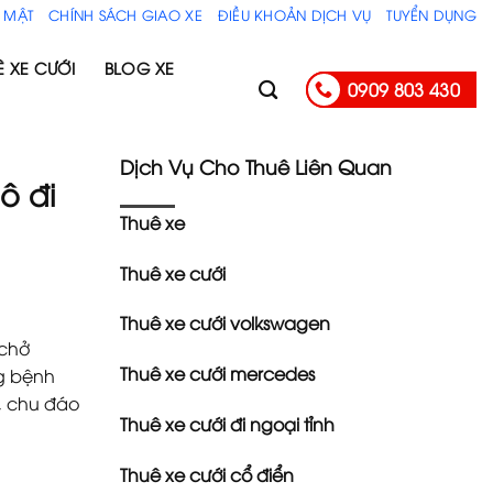
 MẬT
CHÍNH SÁCH GIAO XE
ĐIỀU KHOẢN DỊCH VỤ
TUYỂN DỤNG
Ê XE CƯỚI
BLOG XE
0909 803 430
Dịch Vụ Cho Thuê Liên Quan
ô đi
Thuê xe
Thuê xe cưới
Thuê xe cưới volkswagen
 chở
Thuê xe cưới mercedes
g bệnh
 , chu đáo
Thuê xe cưới đi ngoại tỉnh
Thuê xe cưới cổ điển