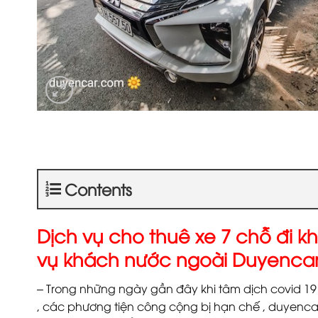
Contents
Dịch vụ cho thuê xe 7 chỗ đi k
vụ khách nước ngoài Duyencar
– Trong những ngày gần đây khi tâm dịch covid 19 
, các phương tiện công cộng bị hạn chế , duyencar 