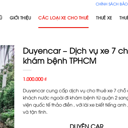
CHÍNH SÁCH BẢO
Ủ
GIỚI THIỆU
CÁC LOẠI XE CHO THUÊ
THUÊ XE
THU
Duyencar – Dịch vụ xe 7 ch
khám bệnh TPHCM
1.000.000
₫
Duyencar cung cấp dịch vụ cho thuê xe 7 chỗ
khách nước ngoài đi khám bệnh từ quận 2 san
viện quốc tế thảo điền , với lái xe biết tiếng anh
và tận tình.
DUYÊN CAR