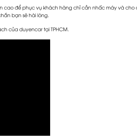
y tín cao để phục vụ khách hàng chỉ cần nhấc máy và cho
 chắn bạn sẽ hài lòng.
hách của duyencar tại TPHCM.