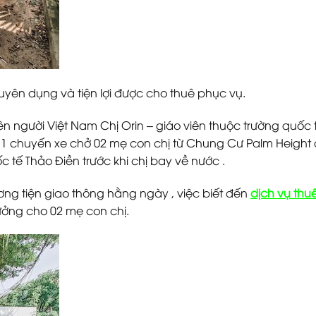
uyên dụng và tiện lợi được cho thuê phục vụ.
iên người Việt Nam Chị Orin – giáo viên thuộc trường quốc t
ê 1 chuyến xe chở 02 mẹ con chị từ Chung Cư Palm Height
 tế Thảo Điền trước khi chị bay về nước .
ng tiện giao thông hằng ngày , việc biết đến
dịch vụ thu
ưởng cho 02 mẹ con chị.