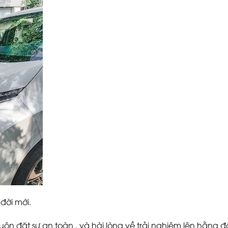
đời mới.
uôn đặt sự an toàn , và hài lòng về trải nghiệm lên hằng đầ