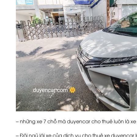
– những xe 7 chỗ mà duyencar cho thuê luôn là xe 
– Đội ngũ lái xe của dịch vụ cho thuê xe duyencar l