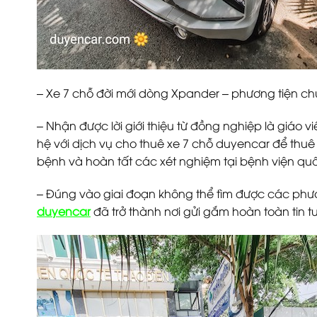
– Xe 7 chỗ đời mới dòng Xpander – phương tiện ch
– Nhận được lời giới thiệu từ đồng nghiệp là giáo v
hệ với dịch vụ cho thuê xe 7 chỗ duyencar để thu
bệnh và hoàn tất các xét nghiệm tại bệnh viện quốc
– Đúng vào giai đoạn không thể tìm được các phươ
duyencar
đã trở thành nơi gửi gắm hoàn toàn tin t