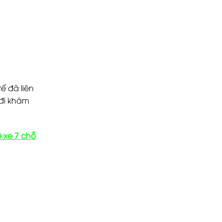
ế đã liên
 đi khám
ê xe 7 chỗ