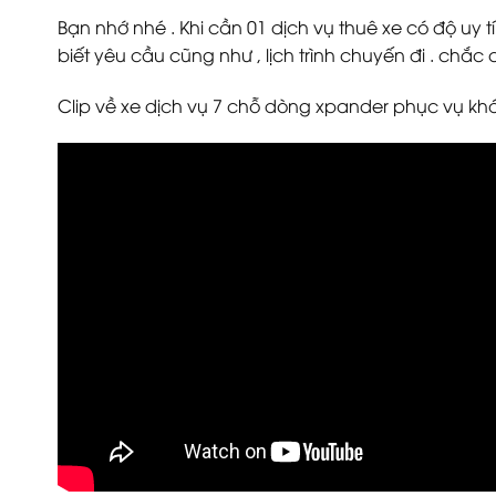
Bạn nhớ nhé . Khi cần 01 dịch vụ thuê xe có độ u
biết yêu cầu cũng như , lịch trình chuyến đi . chắc
Clip về xe dịch vụ 7 chỗ dòng xpander phục vụ k