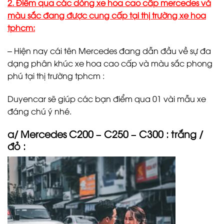
2. Điểm qua các dòng xe hoa cao cấp mercedes và
màu sắc đang được cung cấp tại thị trường xe hoa
tphcm:
– Hiện nay cái tên Mercedes đang dẫn đầu về sự đa
dạng phân khúc xe hoa cao cấp và màu sắc phong
phú tại thị trường tphcm :
Duyencar sẽ giúp các bạn điểm qua 01 vài mẫu xe
đáng chú ý nhé.
a/ Mercedes C200 – C250 – C300 : trắng /
đỏ :