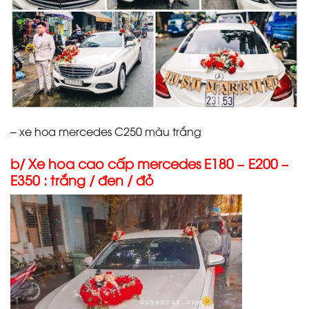
– xe hoa mercedes C250 màu trắng
b/ Xe hoa cao cấp mercedes E180 – E200 –
E350 : trắng / đen / đỏ