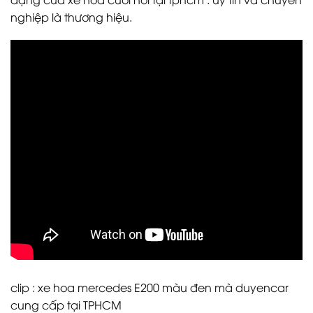
nghiệp là thương hiệu.
clip : xe hoa mercedes E200 màu đen mà duyencar
cung cấp tại TPHCM