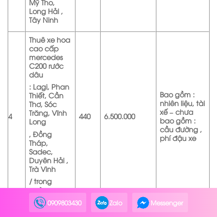
Mỹ Tho,
Long Hải ,
Tây Ninh
Thuê xe hoa
cao cấp
mercedes
C200 rước
dâu
: Lagi, Phan
Bao gồm :
Thiết, Cần
nhiên liệu, tài
Thơ, Sóc
xế – chưa
Trăng, Vĩnh
4
440
6.500.000
bao gồm :
Long
cầu đường ,
, Đồng
phí đậu xe
Tháp,
Sadec,
Duyên Hải ,
Trà Vinh
/ trong
ngày
0909803430
Zalo
Messenger
Thuê xe hoa