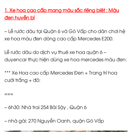
1. Xe hoa cao cấp mang màu sắc riêng biệt : Màu
đen huyền bí
– Lễ rước dâu tại Quận 6 và Gò Vấp cho dân chơi hệ
xe hoa màu đen dòng cao cấp Mercedes E200.
Lễ rước dâu do dịch vụ thuê xe hoa quận 6 –
duyencar thực hiện dùng xe hoa mercedes màu đen:
*** Xe Hoa cao cấp Mercedes Đen + Trang trí hoa
cưới trắng + đỏ:
===
– 6h30: Nhà trai 254 Bãi Sậy , Quận 6
– nhà gái: 270 Nguyễn Oanh, quận Gò Vấp