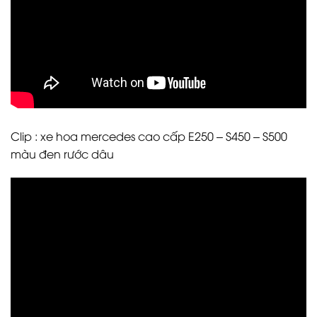
Clip : xe hoa mercedes cao cấp E250 – S450 – S500
màu đen rước dâu