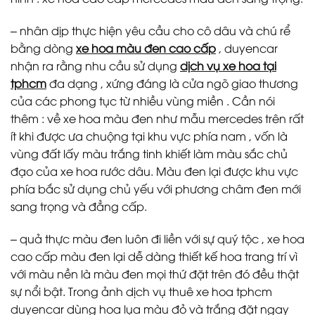
– nhân dịp thực hiện yêu cầu cho cô dâu và chú rể
bằng dòng
xe hoa màu đen cao cấp
, duyencar
nhận ra rằng nhu cầu sử dụng
dịch vụ xe hoa tại
tphcm
đa dạng , xứng đáng là cửa ngõ giao thương
của các phong tục từ nhiều vùng miền . Cần nói
thêm : về xe hoa màu đen như mẫu mercedes trên rất
ít khi được ưa chuộng tại khu vực phía nam , vốn là
vùng đất lấy màu trắng tinh khiết làm màu sắc chủ
đạo của xe hoa rước dâu. Màu đen lại được khu vực
phía bắc sử dụng chủ yếu với phương châm đen mới
sang trọng và đẳng cấp.
– quả thực màu đen luôn đi liền với sự quý tộc , xe hoa
cao cấp màu đen lại dễ dàng thiết kế hoa trang trí vì
với màu nền là màu đen mọi thứ đặt trên đó đều thật
sự nổi bật. Trong ảnh dịch vụ thuê xe hoa tphcm
duyencar dùng hoa lụa màu đỏ và trắng đặt ngay