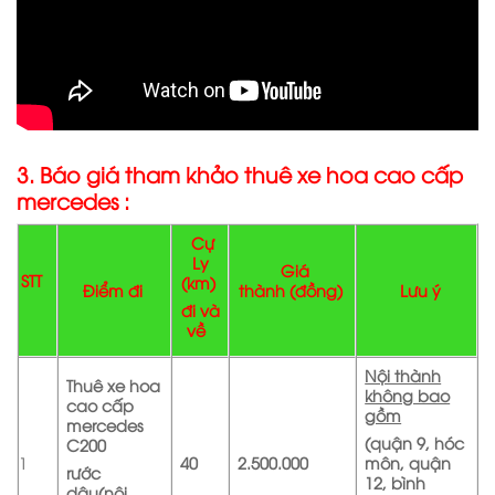
3. Báo giá tham khảo thuê xe hoa cao cấp
mercedes :
Cự
Ly
Giá
STT
(km)
Điểm đi
thành
(đồng)
Lưu ý
đi và
về
Nội thành
Thuê xe hoa
không bao
cao cấp
gồm
mercedes
(quận 9, hóc
C200
1
40
2.500.000
môn, quận
rước
12, bình
dâu
(nội