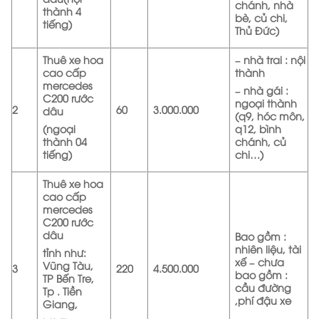
chánh, nhà
thành 4
bè, củ chi,
tiếng)
Thủ Đức)
Thuê xe hoa
– nhà trai : nội
cao cấp
thành
mercedes
– nhà gái :
C200 rước
ngoại thành
2
60
3.000.000
dâu
(q9, hóc môn,
(ngoại
q12, bình
thành 04
chánh, củ
tiếng)
chi…)
Thuê xe hoa
cao cấp
mercedes
C200 rước
dâu
Bao gồm :
nhiên liệu, tài
tỉnh như:
xế – chưa
Vũng Tàu,
3
220
4.500.000
bao gồm :
TP Bến Tre,
cầu đường
Tp . Tiền
,phí đậu xe
Giang,