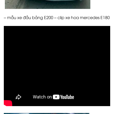
– mẫu xe đầu bảng E200 – clip xe hoa mercedes E180