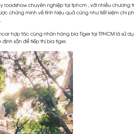
y roadshow chuyên nghiệp tại tphcm , với nhiều chương t
ợc chứng minh về tính hiệu quả cũng như tiết kiệm chi phí
.
ncar hợp tác cùng nhãn hàng bia Tiger tại TPHCM là sử d
nh sẵn để tiếp thị bia tiger.