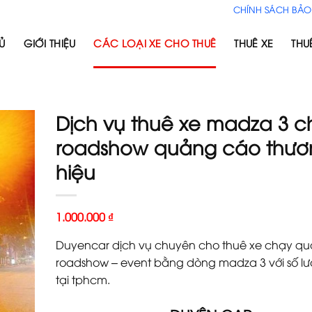
CHÍNH SÁCH BẢO
Ủ
GIỚI THIỆU
CÁC LOẠI XE CHO THUÊ
THUÊ XE
THU
Dịch vụ thuê xe madza 3 c
roadshow quảng cáo thươ
hiệu
1.000.000
₫
Duyencar dịch vụ chuyên cho thuê xe chạy q
roadshow – event bằng dòng madza 3 với số lư
tại tphcm.