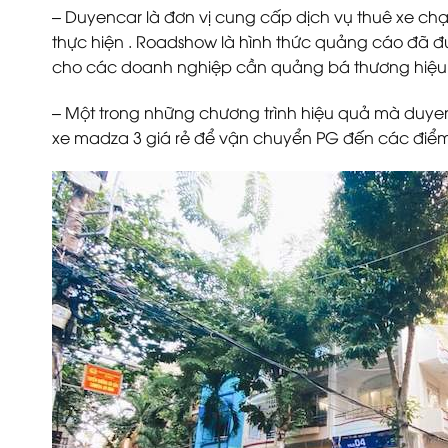
– Duyencar là đơn vị cung cấp dịch vụ thuê xe chạ
thực hiện . Roadshow là hình thức quảng cáo đã đư
cho các doanh nghiệp cần quảng bá thương hiệu
– Một trong những chương trình hiệu quả mà duye
xe madza 3 giá rẻ để vận chuyển PG đến các điểm đị