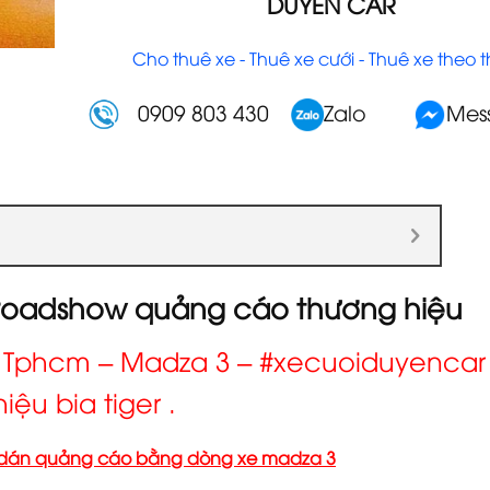
DUYÊN CAR
Cho thuê xe - Thuê xe cưới - Thuê xe theo 
0909 803 430
Zalo
Mes
 roadshow quảng cáo thương hiệu
 Tphcm – Madza 3 – #xecuoiduyencar 
ệu bia tiger .
ó dán quảng cáo bằng dòng xe madza 3