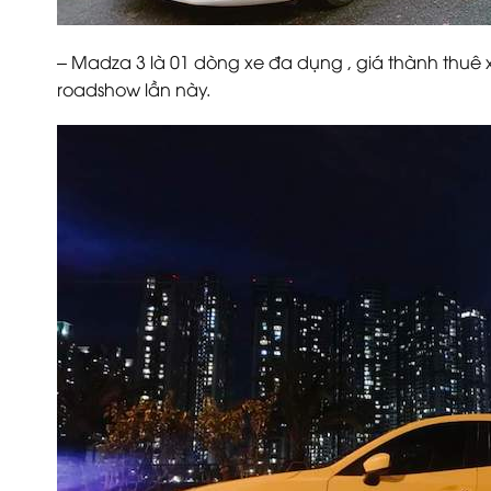
– Madza 3 là 01 dòng xe đa dụng , giá thành thuê 
roadshow lần này.