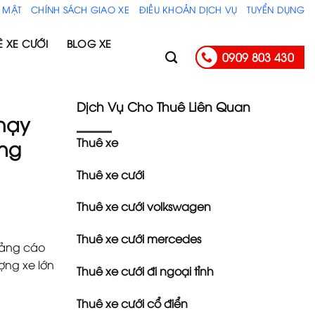
 MẬT
CHÍNH SÁCH GIAO XE
ĐIỀU KHOẢN DỊCH VỤ
TUYỂN DỤNG
Ê XE CƯỚI
BLOG XE
0909 803 430
Dịch Vụ Cho Thuê Liên Quan
hạy
Thuê xe
ng
Thuê xe cưới
Thuê xe cưới volkswagen
Thuê xe cưới mercedes
uảng cáo
ợng xe lớn
Thuê xe cưới đi ngoại tỉnh
Thuê xe cưới cổ điển