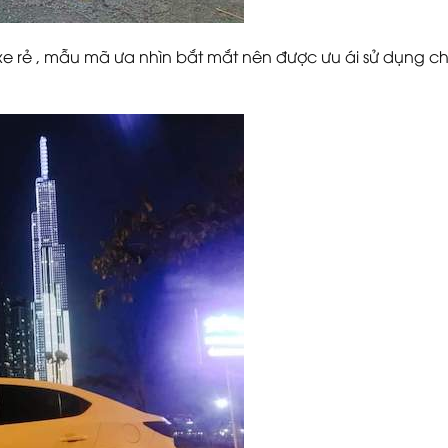
xe rẻ , mẫu mã ưa nhìn bắt mắt nên được ưu ái sử dụng c