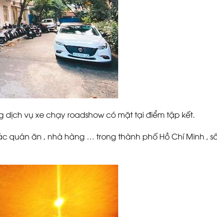
 dịch vụ xe chạy roadshow có mặt tại điểm tập kết.
c quán ăn , nhà hàng … trong thành phố Hồ Chí Minh , số