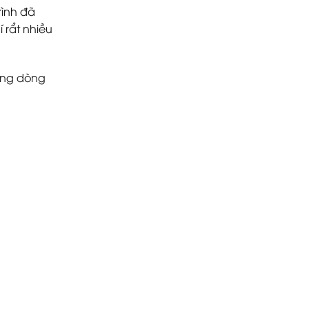
rình đã
 rẩt nhiều
ụng dòng