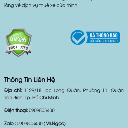
lòng về dịch vụ thuê xe của mình.
Thông Tin Liên Hệ
Địa chỉ:
1129/18 Lạc Long Quân, Phường 11, Quận
Tân Bình, Tp. Hồ Chí Minh
Điện thoại:
0909803430
Zalo :
0909803430 (
Mr.Ngọc
)