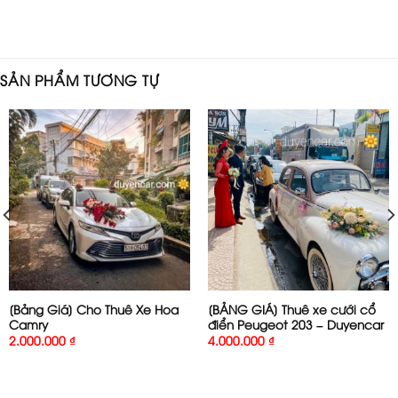
SẢN PHẨM TƯƠNG TỰ
[Bảng Giá] Cho Thuê Xe Hoa
[BẢNG GIÁ] Thuê xe cưới cổ
Camry
điển Peugeot 203 – Duyencar
2.000.000
₫
4.000.000
₫