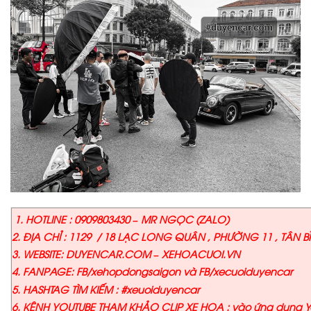
1. HOTLINE : 0909803430 – MR NGỌC (ZALO)
2. ĐỊA CHỈ : 1129 / 18 LẠC LONG QUÂN , PHƯỜNG 11 , TÂN B
3. WEBSITE: DUYENCAR.COM – XEHOACUOI.VN
4. FANPAGE: FB/xehopdongsaigon và FB/xecuoiduyencar
5. HASHTAG TÌM KIẾM : #xeuoiduyencar
6. KÊNH YOUTUBE THAM KHẢO CLIP XE HOA : vào ứng dụng Yo