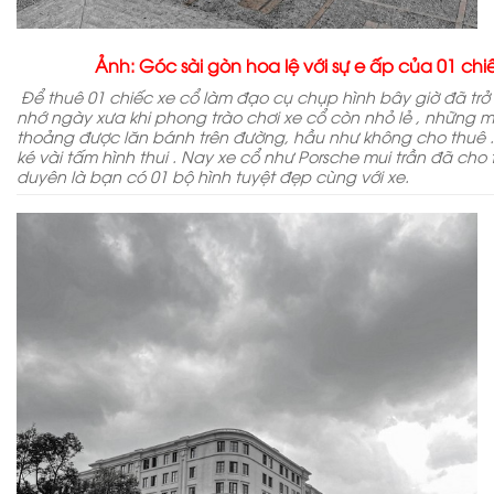
Ảnh: Góc sài gòn hoa lệ với sự e ấp của 01 chi
Để thuê 01 chiếc xe cổ làm đạo cụ chụp hình bây giờ đã trở
nhớ ngày xưa khi phong trào chơi xe cổ còn nhỏ lẻ , những m
thoảng được lăn bánh trên đường, hầu như không cho thuê . 
ké vài tấm hình thui . Nay xe cổ như Porsche mui trần đã cho 
duyên là bạn có 01 bộ hình tuyệt đẹp cùng với xe.