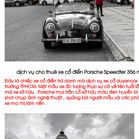
dịch vụ cho thuê xe cổ điển Porsche Speedter 356
Đây là chiếc xe cổ điển trứ danh mà dịch vụ xe cổ duyencar
trường TPHCM. Một mẫu xe ấn tượng thực sự cả về tên tuổi 
mà xe sở hữu . Porsche mui trần cổ sở hữu màu đen huyền bí 
shot chụp ảnh nghệ thuật , quảng bá người mẫu và các ph
xe ma mị làm nền .