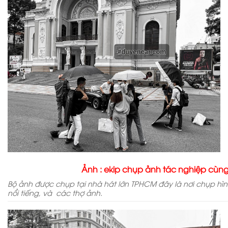
Ảnh : ekip chụp ảnh tác nghiệp cùng
Bộ ảnh được chụp tại nhà hát lớn TPHCM đây là nơi chụp hìn
nổi tiếng, và các thợ ảnh.