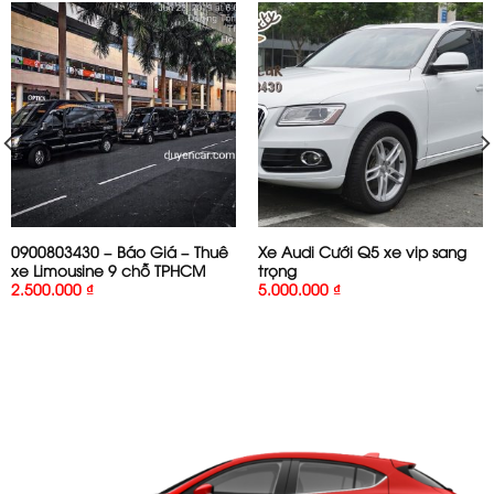
0900803430 – Báo Giá – Thuê
Xe Audi Cưới Q5 xe vip sang
xe Limousine 9 chỗ TPHCM
trọng
2.500.000
₫
5.000.000
₫