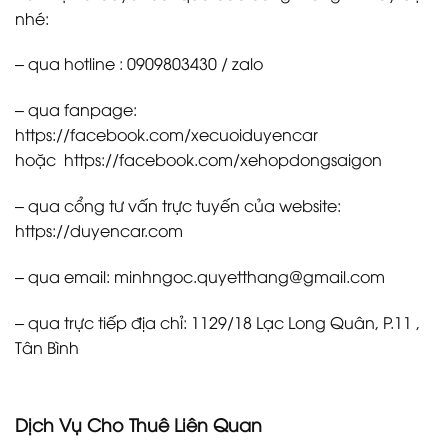
nhé:
– qua hotline : 0909803430 / zalo
– qua fanpage:
https://facebook.com/xecuoiduyencar
hoặc https://facebook.com/xehopdongsaigon
– qua cổng tư vấn trực tuyến của website:
https://duyencar.com
– qua email: minhngoc.quyetthang@gmail.com
– qua trực tiếp địa chỉ: 1129/18 Lạc Long Quân, P.11 ,
Tân Bình
Dịch Vụ Cho Thuê Liên Quan