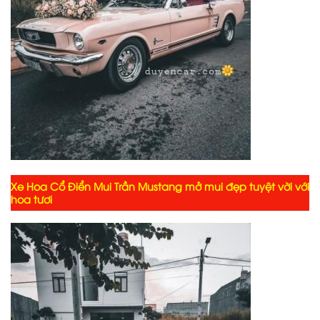
Xe Hoa Cổ Điển Mui Trần Mustang mở mui đẹp tuyệt vời với
hoa tươi