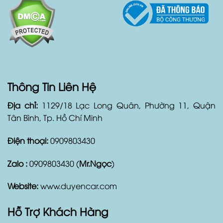
Thông Tin Liên Hệ
Địa chỉ:
1129/18 Lạc Long Quân, Phường 11, Quận
Tân Bình, Tp. Hồ Chí Minh
Điện thoại:
0909803430
Zalo :
0909803430 (
Mr.Ngọc
)
Website:
www.duyencar.com
Hỗ Trợ Khách Hàng