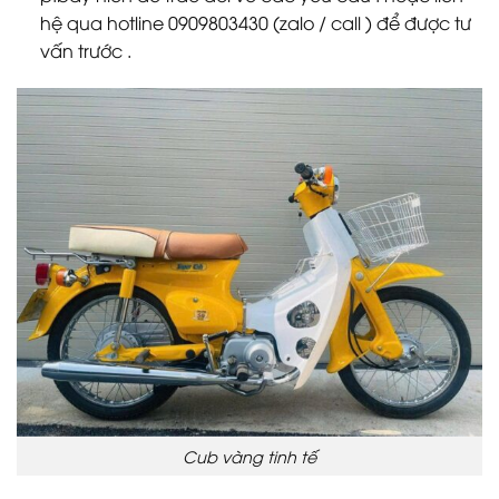
hệ qua hotline 0909803430 (zalo / call ) để được tư
vấn trước .
Cub vàng tinh tế