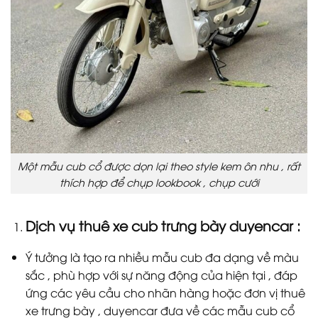
Một mẫu cub cổ được dọn lại theo style kem ôn nhu , rất
thích hợp để chụp lookbook , chụp cưới
Dịch vụ thuê xe cub trưng bày duyencar :
Ý tưởng là tạo ra nhiều mẫu cub đa dạng về màu
sắc , phù hợp với sự năng động của hiện tại , đáp
ứng các yêu cầu cho nhãn hàng hoặc đơn vị thuê
xe trưng bày , duyencar đưa về các mẫu cub cổ