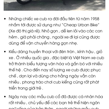
Những chiếc xe cub ra đời đầu tiên từ năm 1958
nhắm tới được sử dụng như “Cheap Urban Bike”
(Xe đô thị giá rẻ). Nhỏ gọn , dễ len lỏi vào các con
hẻm , giá phải chăng , ngoài xe đi lại cũng được
dùng để vận chuyển hàng gọn nhẹ.
Kiểu dáng huyền thoại với đèn tròn , kính hậu , giỏ
xe . Ở nhiều quốc gia , đặc biệt là Việt Nam xe cub
trở thành biểu tượng văn hóa và gắn bó với nhiều
thế hệ . Cho đến nay số lượng xe cub được phục
chế , dọn lại và dùng cho hằng ngày vẫn còn
nhiều , phong trào chơi cub kiểng cũng rất phát
triển trong giới trẻ .
Ngày nay các mẫu cub cổ đã được cá nhân hóa
rất nhiều , chủ yếu để các bạn trẻ thể hiện ngôn
ngữ sống của bản thân , ngoài những mẫu cub