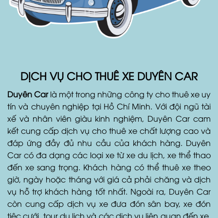
DỊCH VỤ CHO THUÊ XE DUYÊN CAR
Duyên Car
là một trong những công ty cho thuê xe uy
tín và chuyên nghiệp tại Hồ Chí Minh. Với đội ngũ tài
xế và nhân viên giàu kinh nghiệm, Duyên Car cam
kết cung cấp dịch vụ cho thuê xe chất lượng cao và
đáp ứng đầy đủ nhu cầu của khách hàng. Duyên
Car có đa dạng các loại xe từ xe du lịch, xe thể thao
đến xe sang trọng. Khách hàng có thể thuê xe theo
giờ, ngày hoặc tháng với giá cả phải chăng và dịch
vụ hỗ trợ khách hàng tốt nhất. Ngoài ra, Duyên Car
còn cung cấp dịch vụ xe đưa đón sân bay, xe đón
tiệc cưới, tour du lịch và các dịch vụ liên quan đến xe.