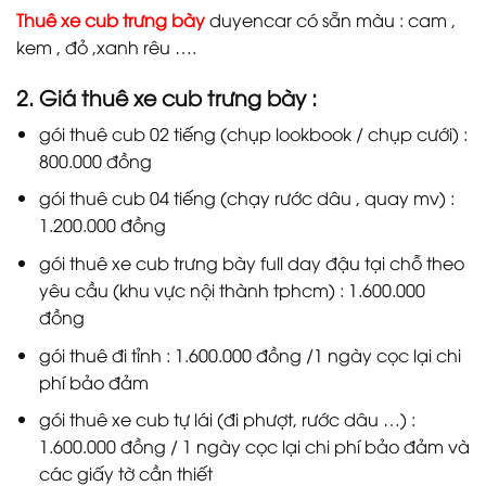
Thuê xe cub trưng bày
duyencar có sẵn màu : cam ,
kem , đỏ ,xanh rêu ….
2. Giá thuê xe cub trưng bày :
gói thuê cub 02 tiếng (chụp lookbook / chụp cưới) :
800.000 đồng
gói thuê cub 04 tiếng (chạy rước dâu , quay mv) :
1.200.000 đồng
gói thuê xe cub trưng bày full day đậu tại chỗ theo
yêu cầu (khu vực nội thành tphcm) : 1.600.000
đồng
gói thuê đi tỉnh : 1.600.000 đồng /1 ngày cọc lại chi
phí bảo đảm
gói thuê xe cub tự lái (đi phượt, rước dâu …) :
1.600.000 đồng / 1 ngày cọc lại chi phí bảo đảm và
các giấy tờ cần thiết