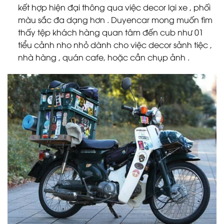
kết hợp hiện đại thông qua việc decor lại xe , phối
màu sắc đa dạng hơn . Duyencar mong muốn tìm
thấy tệp khách hàng quan tâm đến cub như 01
tiểu cảnh nho nhỏ dành cho việc decor sảnh tiệc ,
nhà hàng , quán cafe, hoặc cần chụp ảnh .