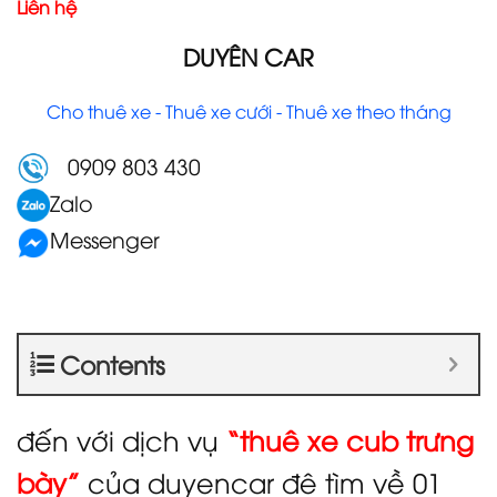
Liên hệ
DUYÊN CAR
Cho thuê xe - Thuê xe cưới - Thuê xe theo tháng
0909 803 430
Zalo
Messenger
Contents
đến với dịch vụ
“thuê xe cub trưng
bày”
của duyencar đê tìm về 01