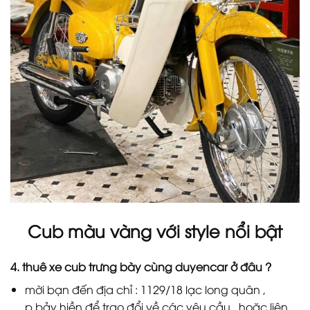
Cub màu vàng với style nổi bật
4. thuê xe cub trưng bày cùng duyencar ở đâu ?
mời bạn đến địa chỉ : 1129/18 lạc long quân ,
p.bảy hiền để trao đổi về các yêu cầu . hoặc liên