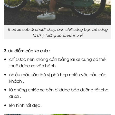
Thuê xe cub đi phượt chụp ảnh chill cùng bạn bè cũng
là 01 ý tưởng xả stress thú vị
3. ưu điểm của xe cub :
chỉ 50cc nên không cần bằng lái xe cũng có thể
thuê được xe vận hành .
nhiều màu sắc thú vị phù hợp nhiều yêu cầu của
khách .
là những chiếc xe bền bỉ được bảo dưỡng tốt cho
đi xa .
lên hình rất đẹp .