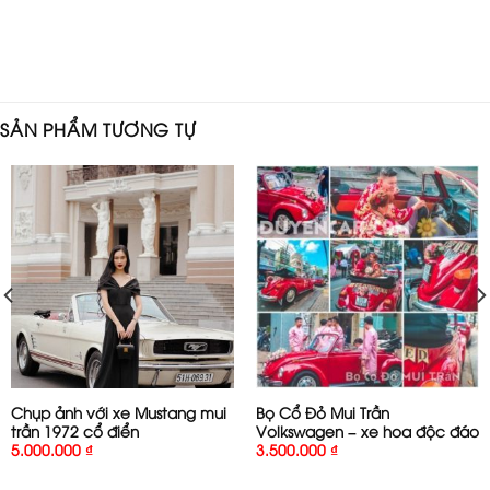
SẢN PHẨM TƯƠNG TỰ
Chụp ảnh với xe Mustang mui
Bọ Cổ Đỏ Mui Trần
trần 1972 cổ điển
Volkswagen – xe hoa độc đáo
5.000.000
₫
3.500.000
₫