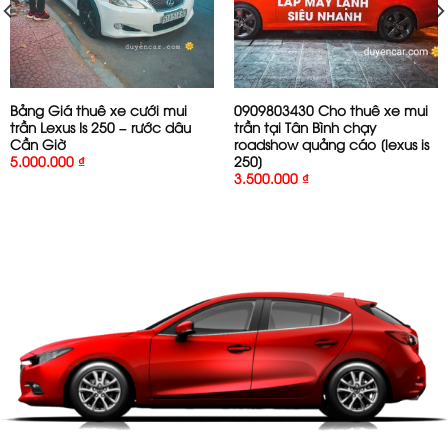
Bảng Giá thuê xe cưới mui
0909803430 Cho thuê xe mui
trần Lexus Is 250 – rước dâu
trần tại Tân Bình chạy
Cần Giờ
roadshow quảng cáo [lexus is
250]
5.000.000
₫
3.500.000
₫