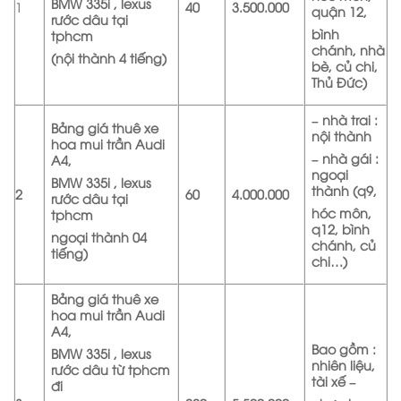
BMW 335i , lexus
1
40
3.500.000
quận 12,
rước dâu tại
bình
tphcm
chánh, nhà
(nội thành 4 tiếng)
bè, củ chi,
Thủ Đức)
– nhà trai :
Bảng giá thuê xe
nội thành
hoa mui trần Audi
– nhà gái :
A4,
ngoại
BMW 335i , lexus
thành (q9,
2
60
4.000.000
rước dâu tại
hóc môn,
tphcm
q12, bình
ngoại thành 04
chánh, củ
tiếng)
chi…)
Bảng giá thuê xe
hoa mui trần Audi
A4,
Bao gồm :
BMW 335i , lexus
nhiên liệu,
rước dâu từ tphcm
tài xế –
đi