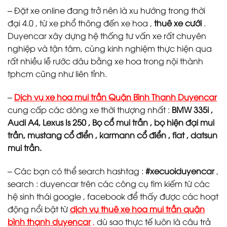
– Đặt xe online đang trở nên là xu hướng trong thời
đại 4.0 , từ xe phổ thông đến xe hoa ,
thuê xe cưới
.
Duyencar xây dựng hệ thống tư vấn xe rất chuyên
nghiệp và tận tâm, cùng kinh nghiệm thực hiện qua
rất nhiều lễ rước dâu bằng xe hoa trong nội thành
tphcm cũng như liên tỉnh.
–
Dịch vụ xe hoa mui trần Quận Bình Thạnh Duyencar
cung cấp các dòng xe thời thượng nhất :
BMW 335i ,
Audi A4, Lexus Is 250 , Bọ cổ mui trần , bọ hiện đại mui
trần, mustang cổ điển , karmann cổ điển , fiat , datsun
mui trần.
– Các bạn có thể search hashtag :
#xecuoiduyencar
,
search : duyencar trên các công cụ tìm kiếm từ các
hệ sinh thái google , facebook để thấy được các hoạt
động nổi bật từ
dịch vụ thuê xe hoa mui trần quận
bình thạnh
duyencar
,
dù sao thực tế luôn là câu trả