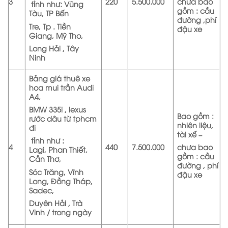
3
220
5.500.000
chưa bao
tỉnh như: Vũng
gồm : cầu
Tàu, TP Bến
đường ,phí
Tre, Tp . Tiền
đậu xe
Giang, Mỹ Tho,
Long Hải , Tây
Ninh
Bảng giá thuê xe
hoa mui trần Audi
A4,
BMW 335i , lexus
Bao gồm :
rước dâu từ tphcm
nhiên liệu,
đi
tài xế –
tỉnh như
:
4
440
7.500.000
chưa bao
Lagi,
Phan Thiết,
gồm : cầu
Cần Thơ,
đường , phí
Sóc Trăng,
Vĩnh
đậu xe
Long, Đồng Tháp,
Sadec,
Duyên Hải , Trà
Vinh / trong ngày