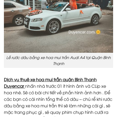
Lễ rước dâu bằng xe hoa mui trần Audi A4 tại Quận Bình
Thạnh
Dịch vụ thuê xe hoa mui trần quận Bình Thạnh
Duyencar
nhấn nhá trước 01 ít hình ảnh và CLip xe
hoa nhé. Sẽ có bài chi tiết về phần hình ảnh hơn . Để
các bạn có cái nhìn tổng thể cô dâu – chú rể khi rước
dâu bằng xe hoa mui trần thì sẽ làm những cái gì , sẽ
mặc trang phục gì , sẽ quay phim chụp hình cưới ra