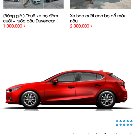
[Bảng giá ] Thuê xe họ đám
Xe hoa cưới con bọ cổ màu
cưới – rước dâu Duyencar
nâu
1.000.000
₫
2.000.000
₫