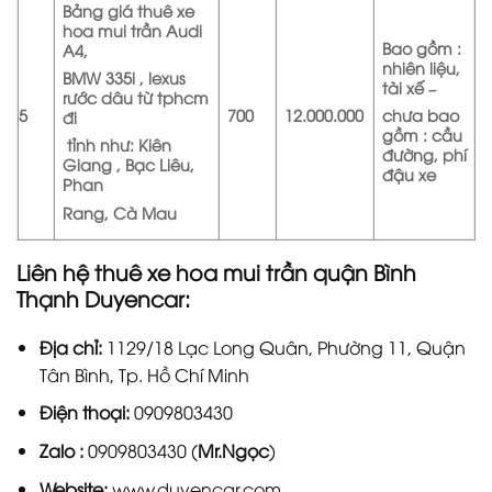
Bảng giá thuê xe
hoa mui trần Audi
Bao gồm :
A4,
nhiên liệu,
BMW 335i , lexus
tài xế –
rước dâu từ tphcm
5
700
12.000.000
chưa bao
đi
gồm : cầu
tỉnh như:
Kiên
đường, phí
Giang , Bạc Liêu,
đậu xe
Phan
Rang, Cà Mau
Liên hệ thuê xe hoa mui trần quận Bình
Thạnh Duyencar:
Địa chỉ:
1129/18 Lạc Long Quân, Phường 11, Quận
Tân Bình, Tp. Hồ Chí Minh
Điện thoại:
0909803430
Zalo :
0909803430 (
Mr.Ngọc
)
Website:
www.duyencar.com