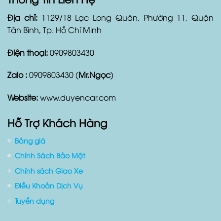
Địa chỉ:
1129/18 Lạc Long Quân, Phường 11, Quận
Tân Bình, Tp. Hồ Chí Minh
Điện thoại:
0909803430
Zalo :
0909803430 (
Mr.Ngọc
)
Website:
www.duyencar.com
Hỗ Trợ Khách Hàng
Bảng giá
Chính Sách Bảo Mật
Chính sách Giao Xe
Điều Khoản Dịch Vụ
Tuyển dụng