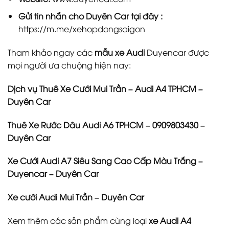
Gửi tin nhắn cho
Duyên Car
tại đây :
https://m.me/xehopdongsaigon
Tham khảo ngay các
mẫu xe Audi
Duyencar được
mọi người ưa chuộng hiện nay:
Dịch vụ Thuê Xe Cưới Mui Trần – Audi A4 TPHCM –
Duyên Car
Thuê Xe Rước Dâu Audi A6 TPHCM – 0909803430 –
Duyên Car
Xe Cưới Audi A7 Siêu Sang Cao Cấp Màu Trắng –
Duyencar – Duyên Car
Xe cưới Audi Mui Trần – Duyên Car
Xem thêm các sản phẩm cùng loại
xe Audi A4