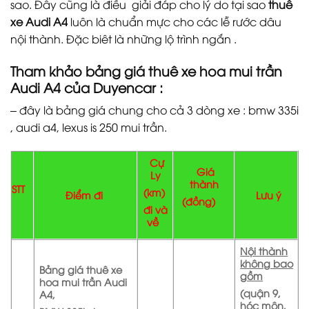
sao. Đây cũng là điều giải đáp cho lý do tại sao
thuê
xe Audi A4
luôn là chuẩn mực cho các lễ rước dâu
nội thành. Đặc biêt là những lộ trình ngắn .
Tham khảo bảng giá thuê xe hoa mui trần
Audi A4 của Duyencar :
– đây là bảng giá chung cho cả 3 dòng xe : bmw 335i
, audi a4, lexus is 250 mui trần.
Cự
Giá
Ly
thành
STT
(km)
Điểm đi
Lưu ý
(đồng)
đi và
về
Nội thành
không bao
Bảng giá thuê xe
gồm
hoa mui trần Audi
(quận 9,
A4,
hóc môn,