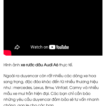
Hình ảnh
xe rước dâu Audi A6
thực tế.
Ngoài ra duyencar còn rất nhiều các dòng xe hoa
sang trọng, độc đáo khác đến từ nhiều thương hiệu
như : mercedes, Lexus, Bmw, Vinfast, Camry và nhiều
mẫu xe mui trần hiện đại. Các bạn chỉ cần báo
những yêu cầu duyencar đảm bảo sẽ tư vấn nhanh
chóng, gọn lẹ cho các bạn.