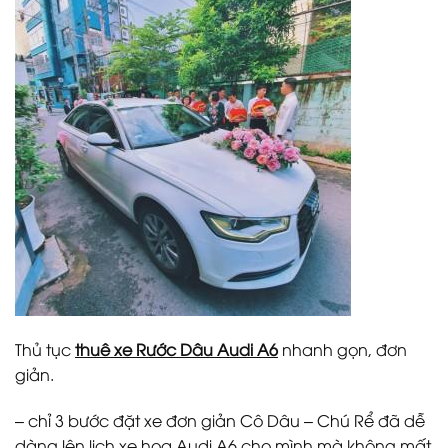
Thủ tục
thuê xe Rước Dâu Audi A6
nhanh gọn, đơn
giản.
– chỉ 3 bước đặt xe đơn giản Cô Dâu – Chú Rể đã dễ
dàng lên lịch xe hoa Audi A6 cho mình mà không mất