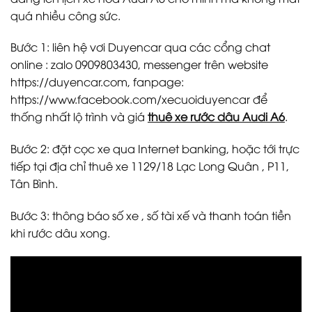
quá nhiều công sức.
Bước 1: liên hệ vơi Duyencar qua các cổng chat
online : zalo 0909803430, messenger trên website
https://duyencar.com,
fanpage:
https://www.facebook.com/xecuoiduyencar
để
thống nhất lộ trình và giá
thuê xe rước dâu Audi A6
.
Bước 2: đặt cọc xe qua Internet banking, hoặc tới trực
tiếp tại địa chỉ thuê xe 1129/18 Lạc Long Quân , P11,
Tân Bình.
Bước 3: thông báo số xe , số tài xế và thanh toán tiền
khi rước dâu xong.