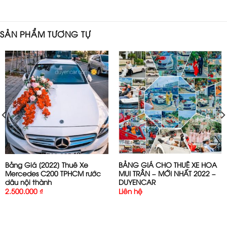
SẢN PHẨM TƯƠNG TỰ
Bảng Giá [2022] Thuê Xe
BẢNG GIÁ CHO THUÊ XE HOA
Mercedes C200 TPHCM rước
MUI TRẦN – MỚI NHẤT 2022 –
dâu nội thành
DUYENCAR
2.500.000
₫
Liên hệ