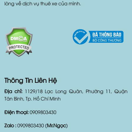
lòng về dịch vụ thuê xe của mình.
Thông Tin Liên Hệ
Địa chỉ:
1129/18 Lạc Long Quân, Phường 11, Quận
Tân Bình, Tp. Hồ Chí Minh
Điện thoại:
0909803430
Zalo :
0909803430 (
Mr.Ngọc
)