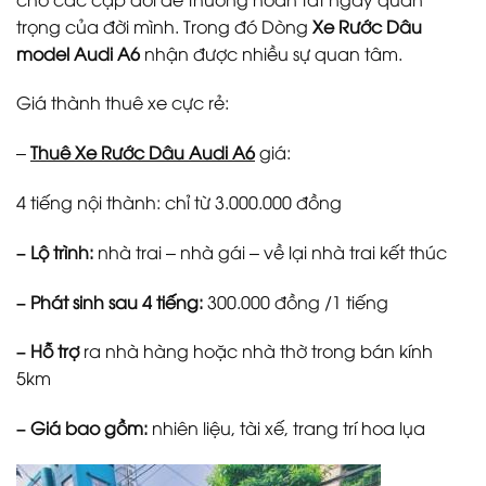
trọng của đời mình. Trong đó Dòng
Xe Rước Dâu
model Audi A6
nhận được nhiều sự quan tâm.
Giá thành thuê xe cực rẻ:
–
Thuê Xe Rước Dâu Audi A6
giá:
4 tiếng nội thành: chỉ từ 3.000.000 đồng
– Lộ trình:
nhà trai – nhà gái – về lại nhà trai kết thúc
– Phát sinh sau 4 tiếng:
300.000 đồng /1 tiếng
– Hỗ trợ
ra nhà hàng hoặc nhà thờ trong bán kính
5km
– Giá bao gồm:
nhiên liệu, tài xế, trang trí hoa lụa