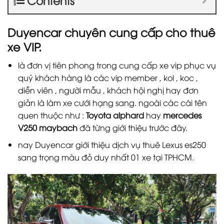
Duyencar chuyên cung cấp cho thuê
xe VIP.
là đơn vị tiên phong trong cung cấp xe vip phục vụ
quý khách hàng là các vip member , kol , koc ,
diễn viên , người mẫu , khách hội nghị hay đơn
giản là làm xe cưới hạng sang. ngoài các cái tên
quen thuộc như :
Toyota alphard
hay
mercedes
V250 maybach
đã từng giới thiệu trước đây.
nay Duyencar giới thiệu dịch vụ thuê Lexus es250
sang trọng màu đỏ duy nhất 01 xe tại TPHCM.