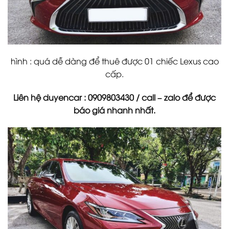
hình : quá dễ dàng để thuê được 01 chiếc Lexus cao
cấp.
Liên hệ duyencar : 0909803430 / call – zalo để được
báo giá nhanh nhất.