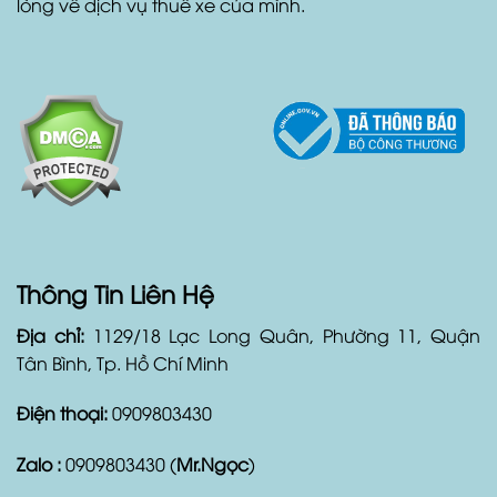
còn cung cấp dịch vụ xe đưa đón sân bay, xe đón
tiệc cưới, tour du lịch và các dịch vụ liên quan đến xe.
Với Duyên Car, khách hàng hoàn toàn yên tâm và hài
lòng về dịch vụ thuê xe của mình.
Thông Tin Liên Hệ
Địa chỉ:
1129/18 Lạc Long Quân, Phường 11, Quận
Tân Bình, Tp. Hồ Chí Minh
Điện thoại:
0909803430