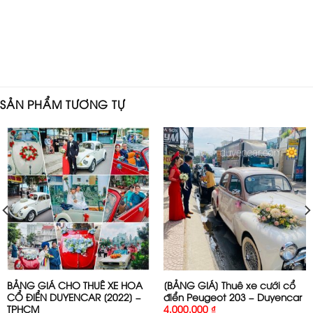
SẢN PHẨM TƯƠNG TỰ
BẢNG GIÁ CHO THUÊ XE HOA
[BẢNG GIÁ] Thuê xe cưới cổ
CỔ ĐIỂN DUYENCAR [2022] –
điển Peugeot 203 – Duyencar
TPHCM
4.000.000
₫