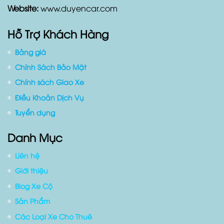
Zalo :
0909803430 (
Mr.Ngọc
)
Website:
www.duyencar.com
Hỗ Trợ Khách Hàng
Bảng giá
Chính Sách Bảo Mật
Chính sách Giao Xe
Điều Khoản Dịch Vụ
Tuyển dụng
Danh Mục
Liên hệ
Giới thiệu
Blog Xe Cộ