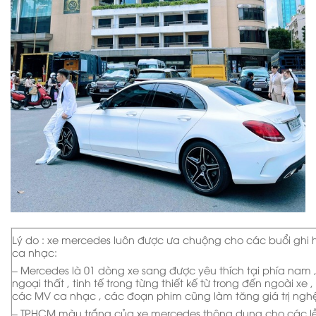
Lý do : xe mercedes luôn được ưa chuộng cho các buổi ghi h
ca nhạc:
– Mercedes là 01 dòng xe sang được yêu thích tại phía nam ,
ngoại thất , tinh tế trong từng thiết kế từ trong đến ngoài xe ,
các MV ca nhạc , các đoạn phim cũng làm tăng giá trị nghệ
– TPHCM màu trắng của xe mercedes thông dụng cho các l