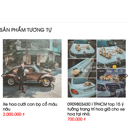
SẢN PHẨM TƯƠNG TỰ
Xe hoa cưới con bọ cổ màu
0909803430 I TPHCM top 15 ý
nâu
tưởng trang trí hoa giả cho xe
hoa tại nhà.
2.000.000
₫
700.000
₫