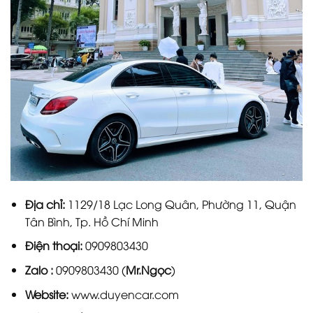
Địa chỉ:
1129/18 Lạc Long Quân, Phường 11, Quận
Tân Bình, Tp. Hồ Chí Minh
Điện thoại:
0909803430
Zalo :
0909803430 (
Mr.Ngọc
)
Website:
www.duyencar.com