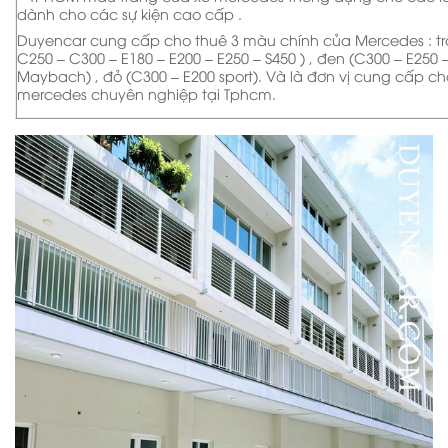
dành cho các sự kiện cao cấp .
Duyencar cung cấp cho thuê 3 màu chính của Mercedes : tr
C250 – C300 – E180 – E200 – E250 – S450 ) , đen (C300 – E250 –
Maybach) , đỏ (C300 – E200 sport). Và là đơn vị cung cấp c
mercedes chuyên nghiệp tại Tphcm.