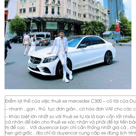
Điểm lợi thế của việc thuê xe mercedes C300 – có tài của Du
– nhanh , gọn , thủ tục đơn giản , có hóa đơn VAT cho các c
– Khác biệt lớn nhất so với thuê xe tự lái là bạn cần rất nhiều
cá nhân để bên cho thuê xe xác nhận và phải để lại tiền b
trị để cọc . Với duyencar bạn chỉ cần thống nhất giá cả , c
hẹn giờ giấc , địa chỉ là duyencar cung cấp xe đúng lịch trìn