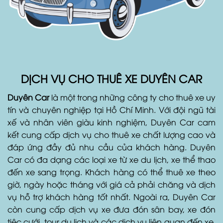
DỊCH VỤ CHO THUÊ XE DUYÊN CAR
Duyên Car
là một trong những công ty cho thuê xe uy
tín và chuyên nghiệp tại Hồ Chí Minh. Với đội ngũ tài
xế và nhân viên giàu kinh nghiệm, Duyên Car cam
kết cung cấp dịch vụ cho thuê xe chất lượng cao và
đáp ứng đầy đủ nhu cầu của khách hàng. Duyên
Car có đa dạng các loại xe từ xe du lịch, xe thể thao
đến xe sang trọng. Khách hàng có thể thuê xe theo
giờ, ngày hoặc tháng với giá cả phải chăng và dịch
vụ hỗ trợ khách hàng tốt nhất. Ngoài ra, Duyên Car
còn cung cấp dịch vụ xe đưa đón sân bay, xe đón
tiệc cưới, tour du lịch và các dịch vụ liên quan đến xe.