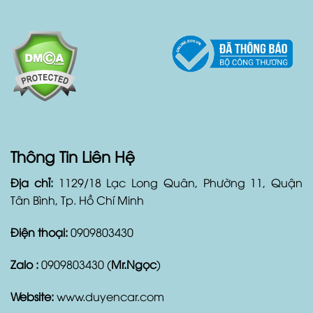
Thông Tin Liên Hệ
Địa chỉ:
1129/18 Lạc Long Quân, Phường 11, Quận
Tân Bình, Tp. Hồ Chí Minh
Điện thoại:
0909803430
Zalo :
0909803430 (
Mr.Ngọc
)
Website:
www.duyencar.com