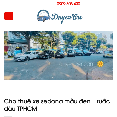
Skip
Hotline:
0909 803 430
to
content
Cho thuê xe sedona màu đen – rước
dâu TPHCM