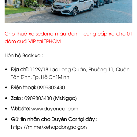
Cho thuê xe sedona màu đen – cung cấp xe cho 01
đám cưới VIP tại TPHCM
Liên hệ Book xe :
Địa chỉ:
1129/18 Lạc Long Quân, Phường 11, Quận
Tân Bình, Tp. Hồ Chí Minh
Điện thoại:
0909803430
Zalo :
0909803430 (
Mr.Ngọc
)
Website:
www.duyencar.com
Gửi tin nhắn cho
Duyên Car
tại đây :
https://m.me/xehopdongsaigon