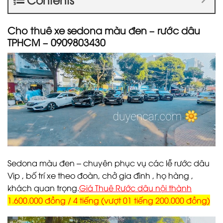
Cho thuê xe sedona màu đen – rước dâu
TPHCM – 0909803430
Sedona màu đen – chuyên phục vụ các lễ rước dâu
Vip , bố trí xe theo đoàn, chở gia đình , họ hàng ,
khách quan trọng.
Giá Thuê Rước dâu nội thành
1.600.000 đồng / 4 tiếng (vượt 01 tiếng 200.000 đồng)