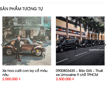
SẢN PHẨM TƯƠNG TỰ
Xe hoa cưới con bọ cổ màu
0900803430 – Báo Giá – Thuê
nâu
xe Limousine 9 chỗ TPHCM
2.000.000
₫
2.500.000
₫