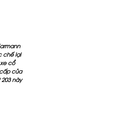
 Karmann
c chế lại
 xe cổ
 cấp của
 203 này