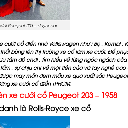
cưới Peugeot 203 – duyencar
 cưới cổ điển nhà Volkswagen như : Bọ , Kombi ,
 thổi bùng lên thị trường xe cổ làm xe cưới. Để phụ
sưu tầm đồ chơi , tìm hiểu về từng ngóc ngách của
tầm , sự chịu chi về mặt tiền của và tay nghề cao
 được may mắn đem mẫu xe quá xuất sắc Peugeot
rường xe cưới cổ điển TPHCM.
n xe cưới cổ Peugeot 203 – 1958
anh là Rolls-Royce xe cổ