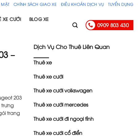
 MẬT
CHÍNH SÁCH GIAO XE
ĐIỀU KHOẢN DỊCH VỤ
TUYỂN DỤNG
Ê XE CƯỚI
BLOG XE
0909 803 430
Dịch Vụ Cho Thuê Liên Quan
03 –
Thuê xe
Thuê xe cưới
Thuê xe cưới volkswagen
ugeot 203
Thuê xe cưới mercedes
, trưng
gói trang
Thuê xe cưới đi ngoại tỉnh
Thuê xe cưới cổ điển