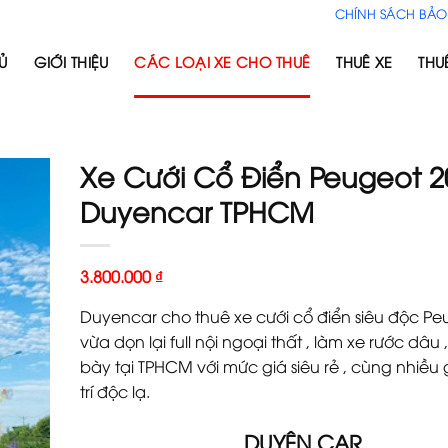
CHÍNH SÁCH BẢO
Ủ
GIỚI THIỆU
CÁC LOẠI XE CHO THUÊ
THUÊ XE
THU
Xe Cưới Cổ Điển Peugeot 2
Duyencar TPHCM
3.800.000
₫
Duyencar cho thuê xe cưới cổ điển siêu độc Pe
vừa dọn lại full nội ngoại thất , làm xe rước dâu 
bày tại TPHCM với mức giá siêu rẻ , cùng nhiều 
trí độc lạ.
DUYÊN CAR