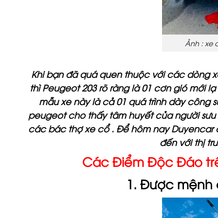
Ảnh : xe 
Khi bạn đã quá quen thuộc với các dòng xe
thì Peugeot 203 rõ ràng là 01 cơn gió mới lạ
mẫu xe này là cả 01 quá trình dày công 
peugeot cho thấy tâm huyết của người sưu 
các bác thợ xe cổ . Để hôm nay Duyencar
đến với thị t
Các Điểm Độc Đáo trê
1. Được mệnh d