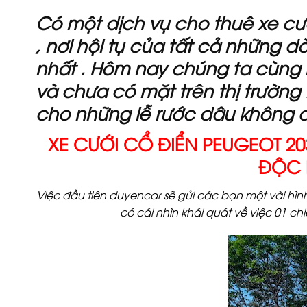
Có một dịch vụ cho thuê xe cư
, nơi hội tụ của tất cả những d
nhất . Hôm nay chúng ta cùng 
và chưa có mặt trên thị trườn
cho những lễ rước dâu không 
XE CƯỚI CỔ ĐIỂN PEUGEOT 20
ĐỘC 
Việc đầu tiên duyencar sẽ gửi các bạn một vài hì
có cái nhìn khái quát về việc 01 ch