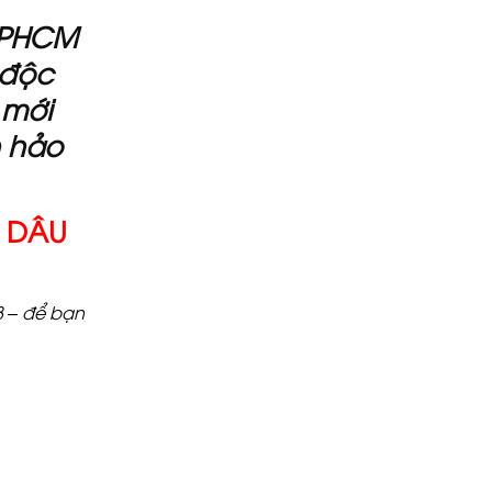
 TPHCM
 độc
 mới
n hảo
C DÂU
3 – để bạn