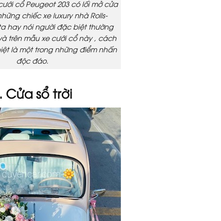
cưới cổ Peugeot 203 có lối mở cửa
ững chiếc xe luxury nhà Rolls-
ta hay nói người đặc biệt thường
, và trên mẫu xe cưới cổ này , cách
iệt là một trong những điểm nhấn
độc đáo.
. Cửa sổ trời