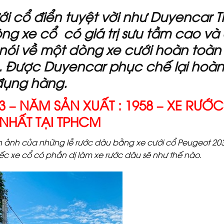
ới cổ điển tuyệt vời như Duyencar
òng xe cổ có giá trị sưu tầm cao và
nói về một dòng xe cưới hoàn toàn
g . Được Duyencar phục chế lại hoà
đụng hàng.
3 – NĂM SẢN XUẤT : 1958 – XE RƯỚ
NHẤT TẠI TPHCM
nh ảnh của những lễ rước dâu bằng xe cưới cổ Peugeot 20
iếc xe cổ có phần dị làm xe rước dâu sẽ như thế nào.