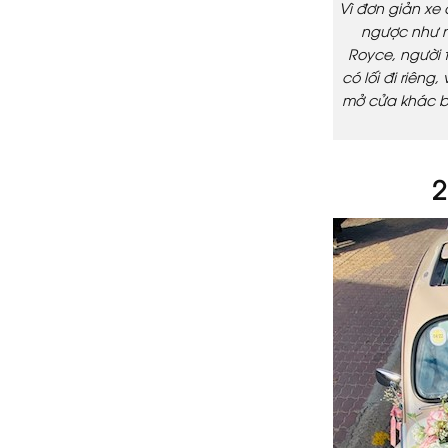
Vì đơn giản xe 
ngược như nh
Royce, người 
có lối đi riêng
mở cửa khác b
2