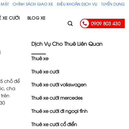
 MẬT
CHÍNH SÁCH GIAO XE
ĐIỀU KHOẢN DỊCH VỤ
TUYỂN DỤNG
Ê XE CƯỚI
BLOG XE
0909 803 430
Dịch Vụ Cho Thuê Liên Quan
n
Thuê xe
Thuê xe cưới
45 chỗ để
Thuê xe cưới volkswagen
ôc, cha
 trên
Thuê xe cưới mercedes
430
Thuê xe cưới đi ngoại tỉnh
Thuê xe cưới cổ điển