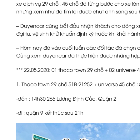
xe dịch vụ 29 chỗ , 45 chỗ đã từng bước cho xe lăn
nhưng xem như đã tìm lại được chút ánh sáng sau
– Duyencar cũng bắt đầu nhận khách cho dòng xe
đại tu, vệ sinh khử khuẩn định kỳ trước khi khởi hành
– Hôm nay đã vào cuối tuần các đối tác đã chọn 
Cùng xem duyencar đã thực hiện được những hợp
*** 22.05.2020: 01 thaco town 29 chỗ + 02 universe 
1. Thaco town 29 chỗ 51B-21252 + universe 45 chỗ :
-đón : 14h30 266 Lương Định Của, Quận 2
-đi : quận 9 kết thúc sau 21h