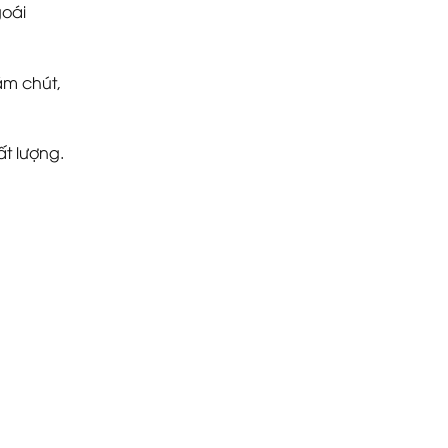
goái
ăm chút,
t lượng.