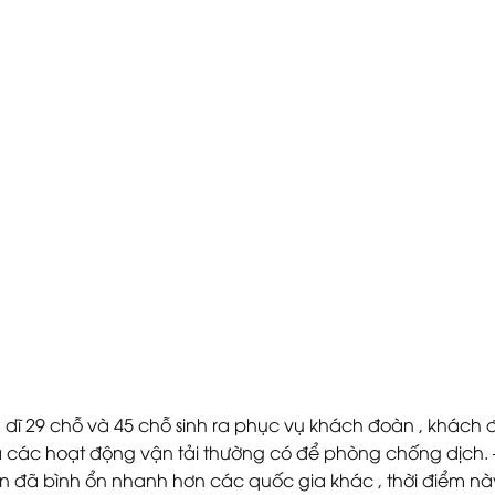
 dĩ 29 chỗ và 45 chỗ sinh ra phục vụ khách đoàn , khách đi
 các hoạt động vận tải thường có để phòng chống dịch.
n đã bình ổn nhanh hơn các quốc gia khác , thời điểm n