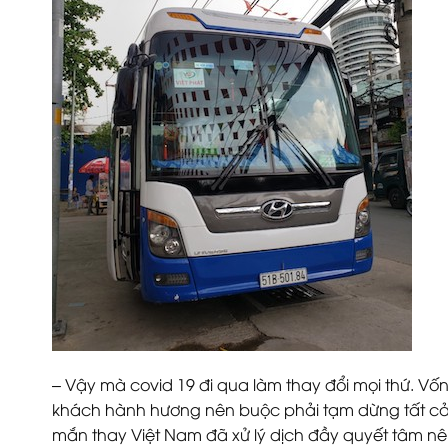
– Vậy mà covid 19 đi qua làm thay đổi mọi thứ. Vốn
khách hành hương nên buộc phải tạm dừng tất cả
mắn thay Việt Nam đã xử lý dịch đầy quyết tâm nê