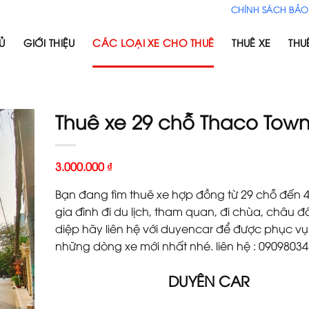
CHÍNH SÁCH BẢO
Ủ
GIỚI THIỆU
CÁC LOẠI XE CHO THUÊ
THUÊ XE
THU
Thuê xe 29 chỗ Thaco Tow
3.000.000
₫
Bạn đang tìm thuê xe hợp đồng từ 29 chỗ đến 
gia đình đi du lịch, tham quan, đi chùa, châu đ
diệp hãy liên hệ với duyencar để được phục vụ
những dòng xe mới nhất nhé. liên hệ : 0909803
DUYÊN CAR