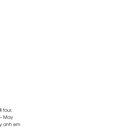
 tour,
 – May
ày anh em