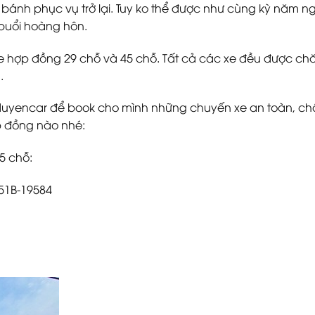
 bánh phục vụ trở lại. Tuy ko thể được như cùng kỳ năm n
 buổi hoàng hôn.
 hợp đồng 29 chỗ và 45 chỗ. Tất cả các xe đều được ch
.
duyencar để book cho mình những chuyến xe an toàn, chấ
 đồng nào nhé:
45 chỗ:
 51B-19584