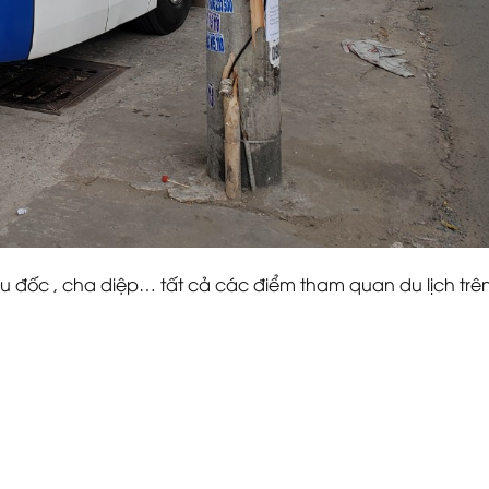
âu đốc , cha diệp… tất cả các điểm tham quan du lịch trê