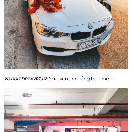
xe hoa bmw 320i
Rực rỡ với ánh nắng ban mai –