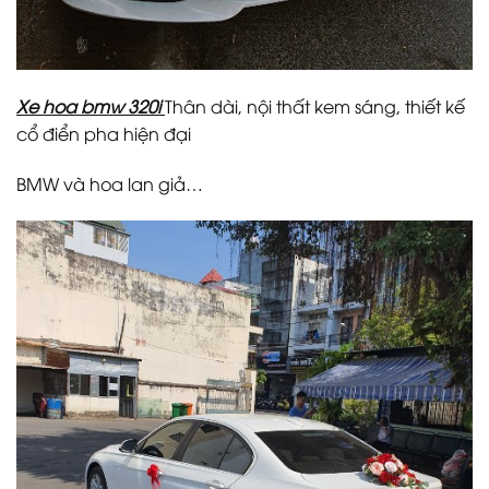
Xe hoa bmw 320i
Thân dài, nội thất kem sáng, thiết kế
cổ điển pha hiện đại
BMW và hoa lan giả…