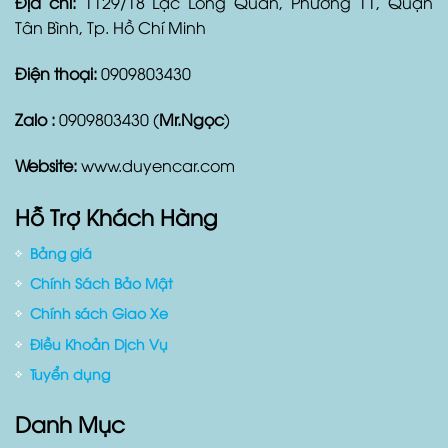
Địa chỉ:
1129/18 Lạc Long Quân, Phường 11, Quận
Tân Bình, Tp. Hồ Chí Minh
Điện thoại:
0909803430
Zalo :
0909803430 (
Mr.Ngọc
)
Website:
www.duyencar.com
Hỗ Trợ Khách Hàng
Bảng giá
Chính Sách Bảo Mật
Chính sách Giao Xe
Điều Khoản Dịch Vụ
Tuyển dụng
Danh Mục