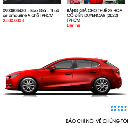
0900803430 – Báo Giá – Thuê
BẢNG GIÁ CHO THUÊ XE HOA
xe Limousine 9 chỗ TPHCM
CỔ ĐIỂN DUYENCAR [2022] –
TPHCM
2.500.000
₫
Liên hệ
BÁO CHÍ NÓI VỀ CHÚNG TÔI