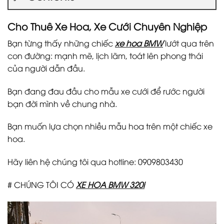
Cho Thuê Xe Hoa, Xe Cưới Chuyên Nghiệp
Bạn từng thấy những chiếc
xe hoa BMW
lướt qua trên
con đường: mạnh mẽ, lịch lãm, toát lên phong thái
của người dẫn đầu.
Bạn đang đau đầu cho mẫu xe cưới để rước người
bạn đời mình về chung nhà.
Bạn muốn lựa chọn nhiều mẫu hoa trên một chiếc xe
hoa.
Hãy liên hệ chúng tôi qua hotline: 0909803430
# CHÚNG TÔI CÓ
XE HOA BMW 320i