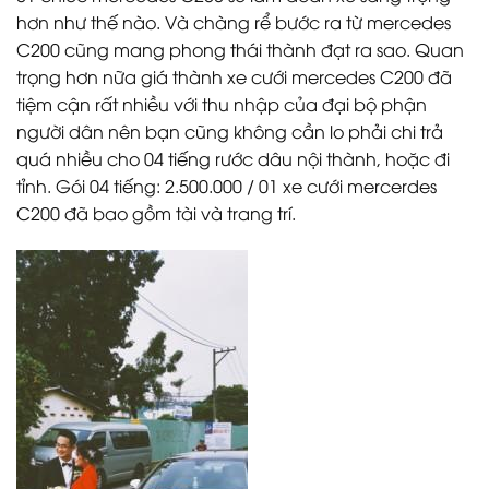
hơn như thế nào. Và chàng rể bước ra từ mercedes
C200 cũng mang phong thái thành đạt ra sao. Quan
trọng hơn nữa giá thành xe cưới mercedes C200 đã
tiệm cận rất nhiều với thu nhập của đại bộ phận
người dân nên bạn cũng không cần lo phải chi trả
quá nhiều cho 04 tiếng rước dâu nội thành, hoặc đi
tỉnh. Gói 04 tiếng: 2.500.000 / 01 xe cưới mercerdes
C200 đã bao gồm tài và trang trí.