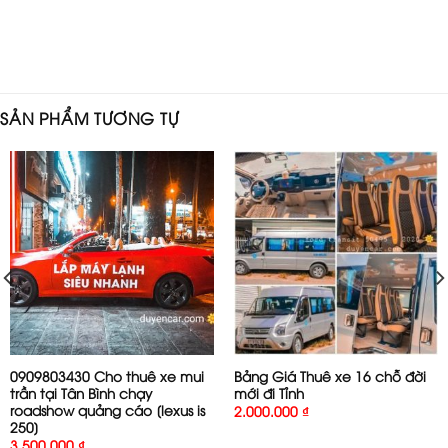
SẢN PHẨM TƯƠNG TỰ
0909803430 Cho thuê xe mui
Bảng Giá Thuê xe 16 chỗ đời
trần tại Tân Bình chạy
mới đi Tỉnh
roadshow quảng cáo [lexus is
2.000.000
₫
250]
3.500.000
₫