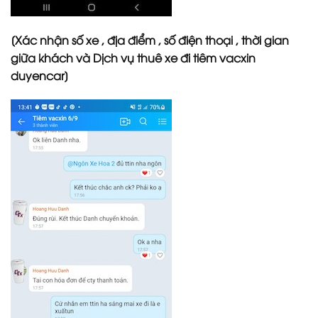
[Xác nhận số xe , địa điểm , số điện thoại , thời gian
giữa khách và Dịch vụ thuê xe đi tiêm vacxin
duyencar]