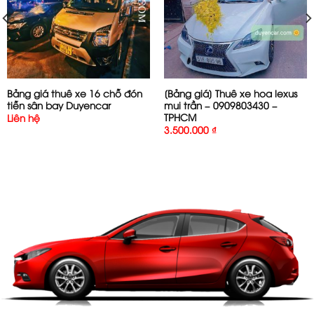
Bảng giá thuê xe 16 chỗ đón
[Bảng giá] Thuê xe hoa lexus
tiễn sân bay Duyencar
mui trần – 0909803430 –
TPHCM
Liên hệ
3.500.000
₫