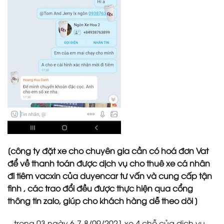
[công ty đặt xe cho chuyên gia cần có hoá đơn Vat
để về thanh toán được dịch vụ cho thuê xe cá nhân
đi tiêm vacxin của duyencar tư vấn và cung cấp tận
tình , các trao đổi đều được thực hiện qua cổng
thông tin zalo, giúp cho khách hàng dễ theo dõi ]
– trong 03 ngày 6-7-8/09/2021 xe 4 chỗ của dịch vụ