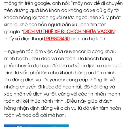
thông tin trên google, anh nói: “mấy nay để di chuyển
trên đường quá khó khăn do không có xe đủ giấy tờ,
khách hàng lại toàn người nước ngoài nên xử lý phát
sinh lại khó hơn hẳn người bản xứ , anh tìm trên
google “
DỊCH VỤ THUÊ XE ĐI CHÍCH NGỪA VACXIN
”
thấy số điện thoại
0909803430
anh liên hệ luôn .
– nguyên tắc làm việc của duyencar là công khai ,
minh bạch , chu đáo và an toàn. Do khách hàng
phải chuyển đặt cọc để làm cơ sở lên lịch xe nên quá
trình tư vấn phải làm cho khách hàng an tâm mình
tìm đúng dịch vụ. Duyencar cung cấp thông tin về
những chuyến đi trước đã hoàn tất, độ hài lòng và
xác nhận về dịch vụ tốt, cùng với các tin nhắn thanh
toán khi kết thúc hành trình . Điều này giúp khách
hàng nhận định đúng về dịch vụ từ đó yên tâm hoàn
toàn và trao đổi cởi mở hơn.