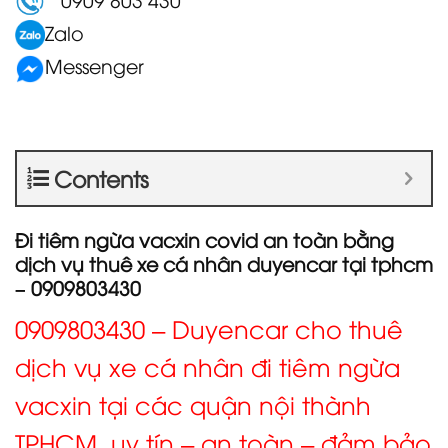
Zalo
Messenger
Contents
Đi tiêm ngừa vacxin covid an toàn bằng
dịch vụ thuê xe cá nhân duyencar tại tphcm
– 0909803430
0909803430 – Duyencar cho thuê
dịch vụ xe cá nhân đi tiêm ngừa
vacxin tại các quận nội thành
TPHCM, uy tín – an toàn – đảm bảo