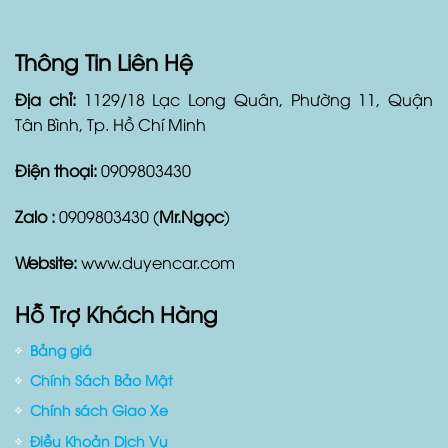
Thông Tin Liên Hệ
Địa chỉ:
1129/18 Lạc Long Quân, Phường 11, Quận
Tân Bình, Tp. Hồ Chí Minh
Điện thoại:
0909803430
Zalo :
0909803430 (
Mr.Ngọc
)
Website:
www.duyencar.com
Hỗ Trợ Khách Hàng
Bảng giá
Chính Sách Bảo Mật
Chính sách Giao Xe
Điều Khoản Dịch Vụ