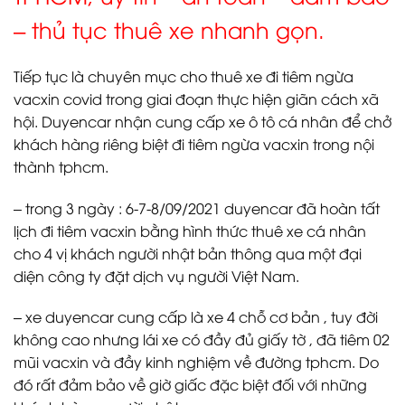
– thủ tục thuê xe nhanh gọn.
Tiếp tục là chuyên mục cho thuê xe đi tiêm ngừa
vacxin covid trong giai đoạn thực hiện giãn cách xã
hội. Duyencar nhận cung cấp xe ô tô cá nhân để chở
khách hàng riêng biệt đi tiêm ngừa vacxin trong nội
thành tphcm.
– trong 3 ngày : 6-7-8/09/2021 duyencar đã hoàn tất
lịch đi tiêm vacxin bằng hình thức thuê xe cá nhân
cho 4 vị khách người nhật bản thông qua một đại
diện công ty đặt dịch vụ người Việt Nam.
– xe duyencar cung cấp là xe 4 chỗ cơ bản , tuy đời
không cao nhưng lái xe có đầy đủ giấy tờ , đã tiêm 02
mũi vacxin và đầy kinh nghiệm về đường tphcm. Do
đó rất đảm bảo về giờ giấc đặc biệt đối với những