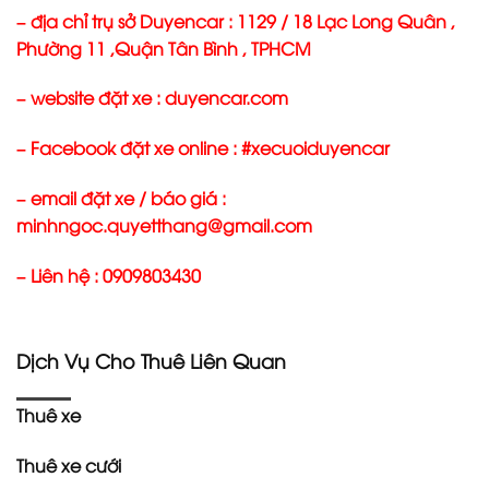
– địa chỉ trụ sở Duyencar : 1129 / 18 Lạc Long Quân ,
Phường 11 ,Quận Tân Bình , TPHCM
– website đặt xe : duyencar.com
– Facebook đặt xe online : #xecuoiduyencar
– email đặt xe / báo giá :
minhngoc.quyetthang@gmail.com
– Liên hệ : 0909803430
Dịch Vụ Cho Thuê Liên Quan
Thuê xe
Thuê xe cưới