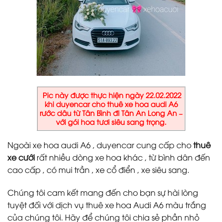
Pic này được thực hiện ngày 22.02.2022
khi duyencar cho thuê xe hoa audi A6
rước dâu từ Tân Bình đi Tân An Long An –
với gói hoa tươi siêu sang trọng.
Ngoài xe hoa audi A6 , duyencar cung cấp cho
thuê
xe cưới
rất nhiều dòng xe hoa khác , từ bình dân đến
cao cấp , có mui trần , xe cổ điển , xe siêu sang.
Chúng tôi cam kết mang đến cho bạn sự hài lòng
tuyệt đối với dịch vụ thuê xe hoa Audi A6 màu trắng
của chúng tôi. Hãy để chúng tôi chia sẻ phần nhỏ