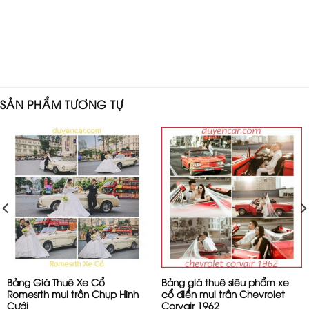
SẢN PHẨM TƯƠNG TỰ
Bảng Giá Thuê Xe Cổ
Bảng giá thuê siêu phẩm xe
Romesrth mui trần Chụp Hình
cổ điển mui trần Chevrolet
Cưới
Corvair 1962