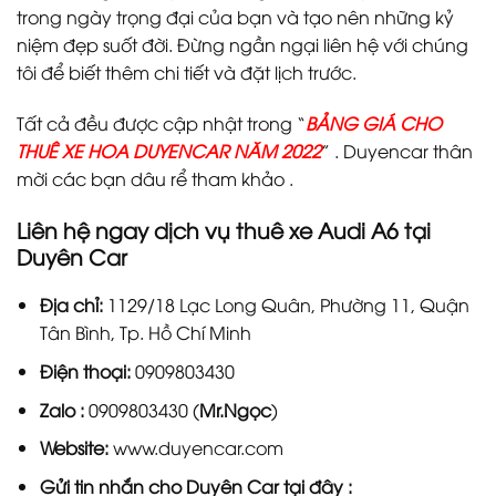
trong ngày trọng đại của bạn và tạo nên những kỷ
niệm đẹp suốt đời. Đừng ngần ngại liên hệ với chúng
tôi để biết thêm chi tiết và đặt lịch trước.
Tất cả đều được cập nhật trong “
BẢNG GIÁ CHO
THUÊ XE HOA DUYENCAR NĂM 2022
” . Duyencar thân
mời các bạn dâu rể tham khảo .
Liên hệ ngay dịch vụ thuê xe Audi A6 tại
Duyên Car
Địa chỉ:
1129/18 Lạc Long Quân, Phường 11, Quận
Tân Bình, Tp. Hồ Chí Minh
Điện thoại:
0909803430
Zalo :
0909803430 (
Mr.Ngọc
)
Website:
www.duyencar.com
Gửi tin nhắn cho
Duyên Car
tại đây :