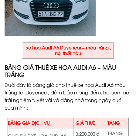
xe hoa Audi A6 Duyencar – màu trắng ,
nội thất nâu
BẢNG GIÁ THUÊ XE HOA AUDI A6 – MÀU
TRẮNG
Dưới đây là bảng giá cho thuê xe hoa Audi A6 màu
trắng tại Duyencar, đảm bảo mang đến cho bạn một
trải nghiệm tuyệt vời và đáng nhớ trong ngày cưới
của mình:
BẢNG GIÁ DỊCH VỤ
GIÁ THUÊ
TẶNG
TRANG
3.200.000 đ
CHO THUÊ XE HOA AUDI A6