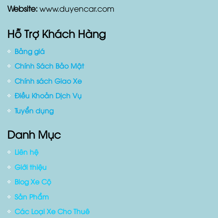
Zalo :
0909803430 (
Mr.Ngọc
)
Website:
www.duyencar.com
Hỗ Trợ Khách Hàng
Bảng giá
Chính Sách Bảo Mật
Chính sách Giao Xe
Điều Khoản Dịch Vụ
Tuyển dụng
Danh Mục
Liên hệ
Giới thiệu
Blog Xe Cộ