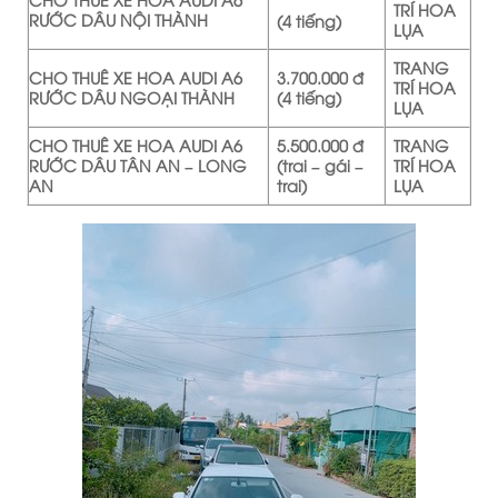
TRÍ HOA
RƯỚC DÂU NỘI THÀNH
(4 tiếng)
LỤA
TRANG
CHO THUÊ XE HOA AUDI A6
3.700.000 đ
TRÍ HOA
RƯỚC DÂU NGOẠI THÀNH
(4 tiếng)
LỤA
CHO THUÊ XE HOA AUDI A6
5.500.000 đ
TRANG
RƯỚC DÂU TÂN AN – LONG
(trai – gái –
TRÍ HOA
AN
trai)
LỤA