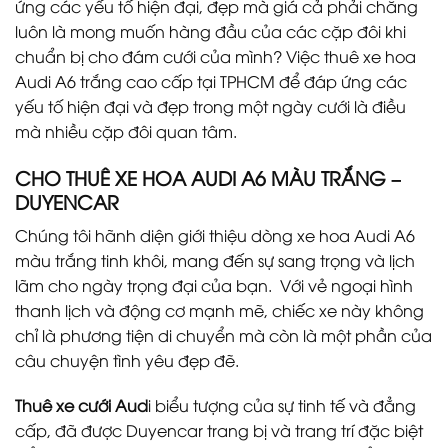
ứng các yếu tố hiện đại, đẹp mà giá cả phải chăng
luôn là mong muốn hàng đầu của các cặp đôi khi
chuẩn bị cho đám cưới của mình? Việc thuê xe hoa
Audi A6 trắng cao cấp tại TPHCM để đáp ứng các
yếu tố hiện đại và đẹp trong một ngày cưới là điều
mà nhiều cặp đôi quan tâm.
CHO THUÊ XE HOA AUDI A6 MÀU TRẮNG –
DUYENCAR
Chúng tôi hãnh diện giới thiệu dòng xe hoa Audi A6
màu trắng tinh khôi, mang đến sự sang trọng và lịch
lãm cho ngày trọng đại của bạn. Với vẻ ngoại hình
thanh lịch và động cơ mạnh mẽ, chiếc xe này không
chỉ là phương tiện di chuyển mà còn là một phần của
câu chuyện tình yêu đẹp đẽ.
Thuê xe cưới Aud
i biểu tượng của sự tinh tế và đẳng
cấp, đã được Duyencar trang bị và trang trí đặc biệt