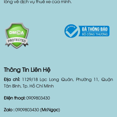
còn cung cấp dịch vụ xe đưa đón sân bay, xe đón
tiệc cưới, tour du lịch và các dịch vụ liên quan đến xe.
Với Duyên Car, khách hàng hoàn toàn yên tâm và hài
lòng về dịch vụ thuê xe của mình.
Thông Tin Liên Hệ
Địa chỉ:
1129/18 Lạc Long Quân, Phường 11, Quận
Tân Bình, Tp. Hồ Chí Minh
Điện thoại:
0909803430