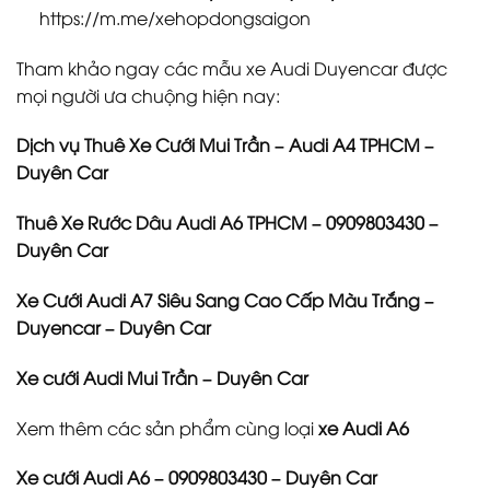
https://m.me/xehopdongsaigon
Tham khảo ngay các mẫu xe Audi Duyencar được
mọi người ưa chuộng hiện nay:
Dịch vụ Thuê Xe Cưới Mui Trần – Audi A4 TPHCM –
Duyên Car
Thuê Xe Rước Dâu Audi A6 TPHCM – 0909803430 –
Duyên Car
Xe Cưới Audi A7 Siêu Sang Cao Cấp Màu Trắng –
Duyencar – Duyên Car
Xe cưới Audi Mui Trần – Duyên Car
Xem thêm các sản phẩm cùng loại
xe Audi A6
Xe cưới Audi A6 – 0909803430 – Duyên Car