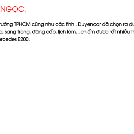
R NGỌC.
ị trường TPHCM cũng như các tỉnh . Duyencar đã chọn ra 
đẹp, sang trọng, đăng cấp, lịch lãm…chiếm được rất nhiều 
rcedes E200.