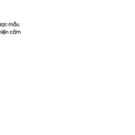
được mẫu
thiện cảm