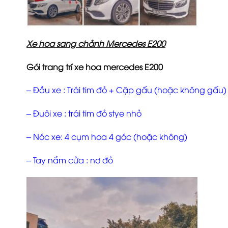
Xe hoa sang chảnh Mercedes E200
Gói trang trí xe hoa mercedes E200
– Đầu xe : Trái tim đỏ + Cặp gấu (hoặc không gấu)
– Đuôi xe : trái tim đỏ stye nhỏ
– Nóc xe: 4 cụm hoa 4 góc (hoặc không)
– Tay nắm cửa : nơ đỏ