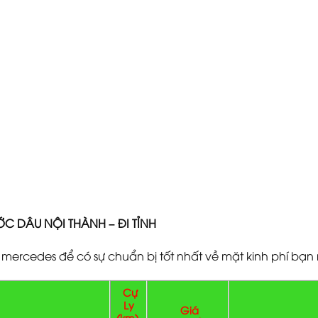
C DÂU NỘI THÀNH – ĐI TỈNH
ercedes để có sự chuẩn bị tốt nhất về mặt kinh phí bạn 
Cự
Ly
Giá
(km)