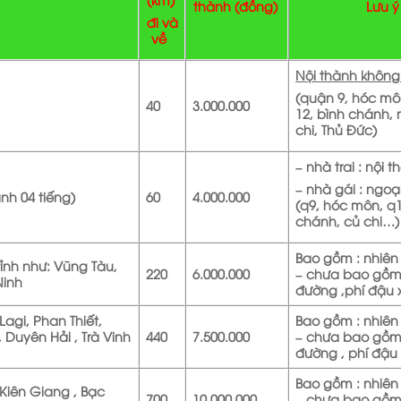
thành
(đồng)
Lưu ý
đi và
về
Nội thành khôn
(quận 9, hóc mô
40
3.000.000
12, bình chánh, 
chi, Thủ Đức)
– nhà trai : nội 
– nhà gái : ngoạ
nh 04 tiếng)
60
4.000.000
(q9, hóc môn, q1
chánh, củ chi…)
Bao gồm : nhiên l
ỉnh như: Vũng Tàu,
220
6.000.000
– chưa bao gồm
Ninh
đường ,phí đậu 
agi, Phan Thiết,
Bao gồm : nhiên l
 Duyên Hải , Trà Vinh
440
7.500.000
– chưa bao gồm
đường , phí đậu
Bao gồm : nhiên l
Kiên Giang , Bạc
700
10.000.000
– chưa bao gồm