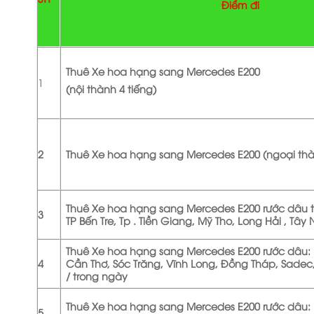
Điểm đi
Thuê Xe hoa hạng sang Mercedes E200
1
(nội thành 4 tiếng)
2
Thuê Xe hoa hạng sang Mercedes E200 (ngoại thà
Thuê Xe hoa hạng sang Mercedes E200 rước dâu t
3
TP Bến Tre, Tp . Tiền Giang, Mỹ Tho, Long Hải , Tây 
Thuê Xe hoa hạng sang Mercedes E200 rước dâu: L
4
Cần Thơ, Sóc Trăng, Vĩnh Long, Đồng Tháp, Sadec,
/ trong ngày
Thuê Xe hoa hạng sang Mercedes E200 rước dâu: 
5