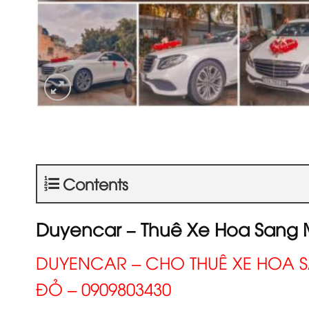
Contents
Duyencar – Thuê Xe Hoa Sang 
DUYENCAR – CHO THUÊ XE HOA S
ĐỎ – 0909803430