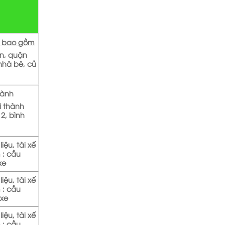
g bao gồm
n, quận
nhà bè, củ
thành
i thành
2, bình
iệu, tài xế
 : cầu
xe
iệu, tài xế
 : cầu
 xe
iệu, tài xế
 : cầu