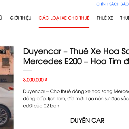
CHÍNH SÁCH BẢO
Ủ
GIỚI THIỆU
CÁC LOẠI XE CHO THUÊ
THUÊ XE
THU
Duyencar – Thuê Xe Hoa S
Mercedes E200 – Hoa Tim 
3.000.000
₫
Duyencar – Cho thuê dòng xe hoa sang Merced
đẳng cấp, lịch lãm, đời mới. Tạo nên sự đặc s
cưới của 02 bạn.
DUYÊN CAR