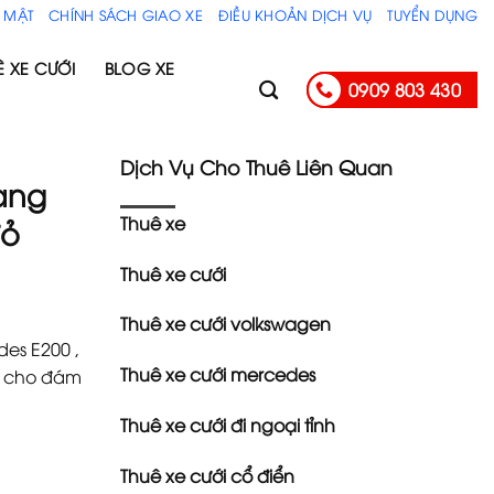
 MẬT
CHÍNH SÁCH GIAO XE
ĐIỀU KHOẢN DỊCH VỤ
TUYỂN DỤNG
Ê XE CƯỚI
BLOG XE
0909 803 430
Dịch Vụ Cho Thuê Liên Quan
ang
Thuê xe
đỏ
Thuê xe cưới
Thuê xe cưới volkswagen
es E200 ,
Thuê xe cưới mercedes
ắc cho đám
Thuê xe cưới đi ngoại tỉnh
Thuê xe cưới cổ điển