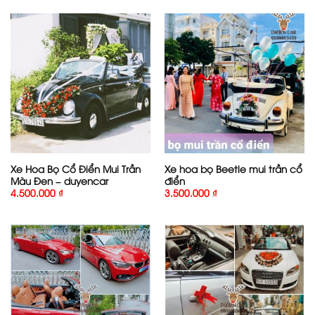
Xe Hoa Bọ Cổ Điển Mui Trần
Xe hoa bọ Beetle mui trần cổ
Màu Đen – duyencar
điển
4.500.000
₫
3.500.000
₫