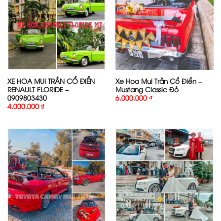
XE HOA MUI TRẦN CỔ ĐIỂN
Xe Hoa Mui Trần Cổ Điển –
RENAULT FLORIDE –
Mustang Classic Đỏ
0909803430
6.000.000
₫
4.000.000
₫