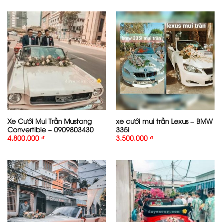
Xe Cưới Mui Trần Mustang
xe cưới mui trần Lexus – BMW
Convertible – 0909803430
335i
4.800.000
₫
3.500.000
₫