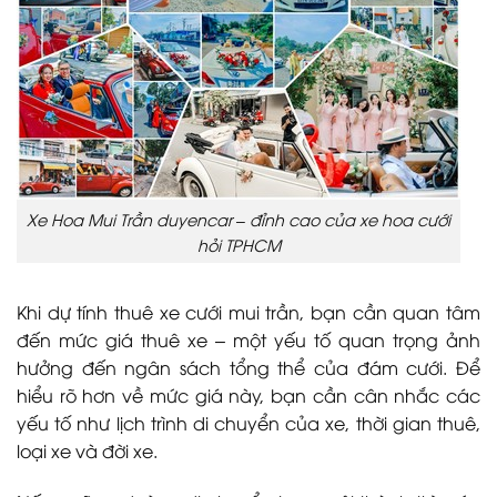
Xe Hoa Mui Trần duyencar – đỉnh cao của xe hoa cưới
hỏi TPHCM
Khi dự tính thuê xe cưới mui trần, bạn cần quan tâm
đến mức giá thuê xe – một yếu tố quan trọng ảnh
hưởng đến ngân sách tổng thể của đám cưới. Để
hiểu rõ hơn về mức giá này, bạn cần cân nhắc các
yếu tố như lịch trình di chuyển của xe, thời gian thuê,
loại xe và đời xe.