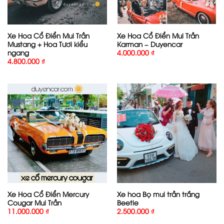
Xe Hoa Cổ Điển Mui Trần
Xe Hoa Cổ Điển Mui Trần
Mustang + Hoa Tươi kiểu
Karman – Duyencar
ngang
4.000.000
₫
4.800.000
₫
Xe Hoa Cổ Điển Mercury
Xe hoa Bọ mui trần trắng
Cougar Mui Trần
Beetie
11.000.000
₫
2.500.000
₫