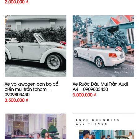
2.000.000
₫
Xe volkswagen con bọ cổ
Xe Rước Dâu Mui Trần Audi
điển mui trần tphcm –
A4 – 0909803430
0909803430
3.000.000
₫
3.500.000
₫