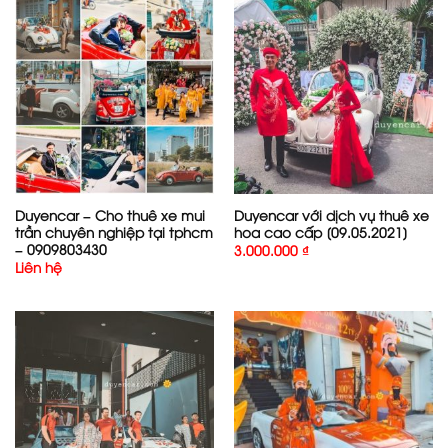
Duyencar – Cho thuê xe mui
Duyencar với dịch vụ thuê xe
trần chuyên nghiệp tại tphcm
hoa cao cấp [09.05.2021]
– 0909803430
3.000.000
₫
Liên hệ