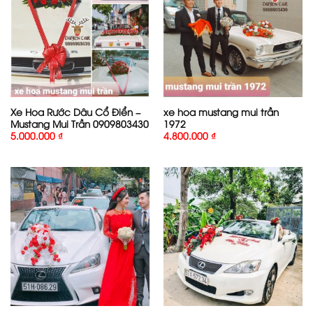
Xe Hoa Rước Dâu Cổ Điển –
xe hoa mustang mui trần
Mustang Mui Trần 0909803430
1972
5.000.000
₫
4.800.000
₫