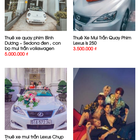
Thuê xe quay phim Bình
Thuê Xe Mui Trần Quay Phim
Dương – Sedona đen , con
Lexus Is 250
bọ mui trần volkswagen
3.500.000
₫
5.000.000
₫
Thuê xe mui trần Lexus Chụp