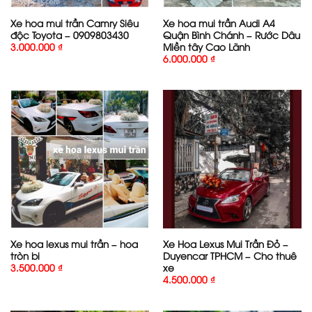
Xe hoa mui trần Camry Siêu
Xe hoa mui trần Audi A4
độc Toyota – 0909803430
Quận Bình Chánh – Rước Dâu
Miền tây Cao Lãnh
3.000.000
₫
6.000.000
₫
Xe hoa lexus mui trần – hoa
Xe Hoa Lexus Mui Trần Đỏ –
tròn bi
Duyencar TPHCM – Cho thuê
xe
3.500.000
₫
4.500.000
₫