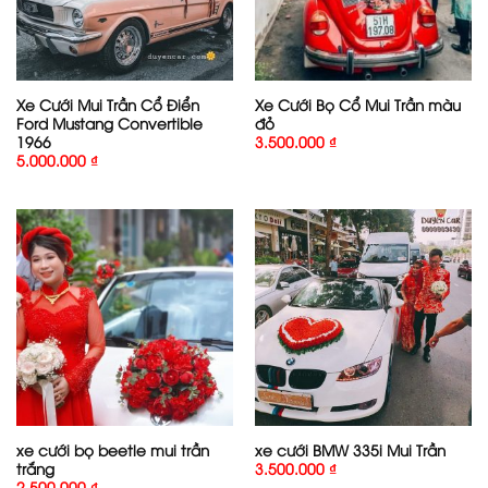
Xe Cưới Mui Trần Cổ Điển
Xe Cưới Bọ Cổ Mui Trần màu
Ford Mustang Convertible
đỏ
1966
3.500.000
₫
5.000.000
₫
xe cưới bọ beetle mui trần
xe cưới BMW 335i Mui Trần
trắng
3.500.000
₫
2.500.000
₫