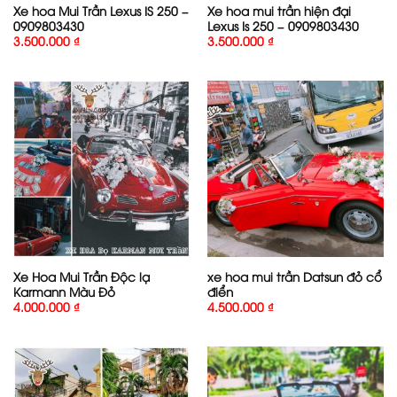
Xe hoa Mui Trần Lexus IS 250 –
Xe hoa mui trần hiện đại
0909803430
Lexus Is 250 – 0909803430
3.500.000
₫
3.500.000
₫
Xe Hoa Mui Trần Độc lạ
xe hoa mui trần Datsun đỏ cổ
Karmann Màu Đỏ
điển
4.000.000
₫
4.500.000
₫