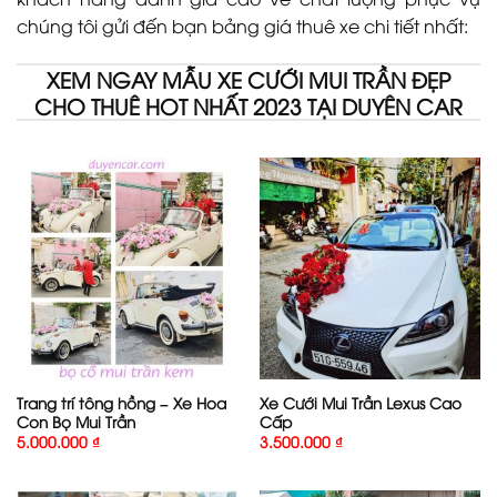
chúng tôi gửi đến bạn bảng giá thuê xe chi tiết nhất:
XEM NGAY MẪU XE CƯỚI MUI TRẦN ĐẸP
CHO THUÊ HOT NHẤT 2023 TẠI DUYÊN CAR
Trang trí tông hồng – Xe Hoa
Xe Cưới Mui Trần Lexus Cao
Con Bọ Mui Trần
Cấp
5.000.000
₫
3.500.000
₫