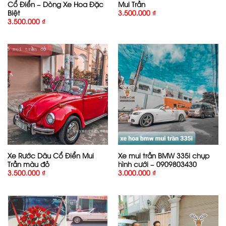
Cổ Điển – Dòng Xe Hoa Đặc
Mui Trần
Biệt
3.500.000
₫
3.500.000
₫
Xe Rước Dâu Cổ Điển Mui
Xe mui trần BMW 335i chụp
Trần màu đỏ
hình cưới – 0909803430
3.500.000
₫
3.000.000
₫