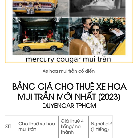
Xe hoa mui trần cổ điển
BẢNG G
IÁ CHO THUÊ XE HOA
MUI TRẦN MỚI NHẤT [2023]
DUYENCAR TPHCM
Giá thuê 4
Cho thuê xe hoa
Ngoài giờ
STT
tiếng/ nội
mui trần
(1 tiếng
)
thành