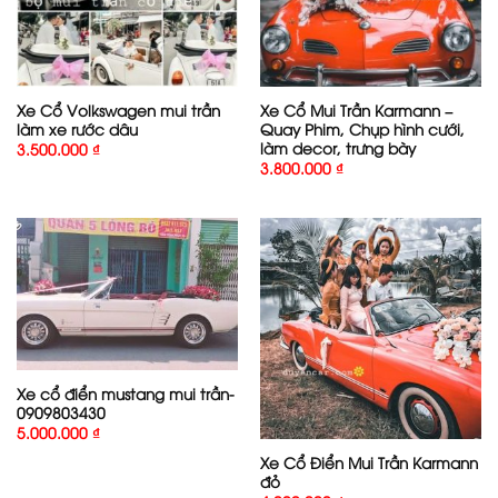
Xe Cổ Volkswagen mui trần
Xe Cổ Mui Trần Karmann –
làm xe rước dâu
Quay Phim, Chụp hình cưới,
làm decor, trưng bày
3.500.000
₫
3.800.000
₫
Xe cổ điển mustang mui trần-
0909803430
5.000.000
₫
Xe Cổ Điển Mui Trần Karmann
đỏ