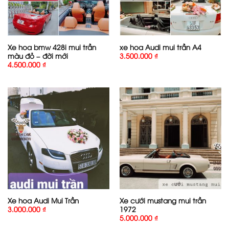
Xe hoa bmw 428i mui trần
xe hoa Audi mui trần A4
màu đỏ – đời mới
3.500.000
₫
4.500.000
₫
Xe hoa Audi Mui Trần
Xe cưới mustang mui trần
1972
3.000.000
₫
5.000.000
₫