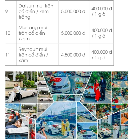
Datsun mui trần
400.000 đ
9
cổ điển / kem
5.000.000 đ
/ 1 giờ
trắng
Mustang mui
400.000 đ
10
trần cổ điển
5.000.000 đ
/ 1 giờ
/kem
Reynault mui
400.000 đ
11
trần cổ điển /
4.500.000 đ
/ 1 giờ
xám