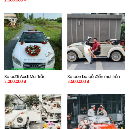
Xe cưới Audi Mui Trần
Xe con bọ cổ điển mui trần
3.000.000
₫
3.500.000
₫