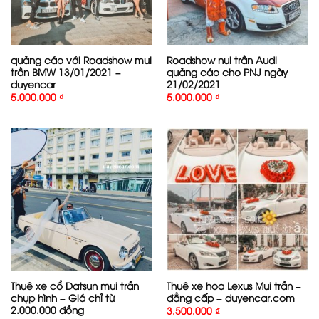
quảng cáo với Roadshow mui
Roadshow nui trần Audi
trần BMW 13/01/2021 –
quảng cáo cho PNJ ngày
duyencar
21/02/2021
5.000.000
₫
5.000.000
₫
Thuê xe cổ Datsun mui trần
Thuê xe hoa Lexus Mui trần –
chụp hình – Giá chỉ từ
đẳng cấp – duyencar.com
2.000.000 đồng
3.500.000
₫