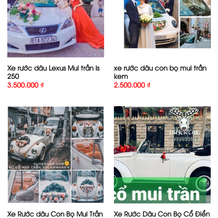
Xe rước dâu Lexus Mui trần Is
xe rước dâu con bọ mui trần
250
kem
3.500.000
₫
2.500.000
₫
Xe Rước dâu Con Bọ Mui Trần
Xe Rước Dâu Con Bọ Cổ Điển