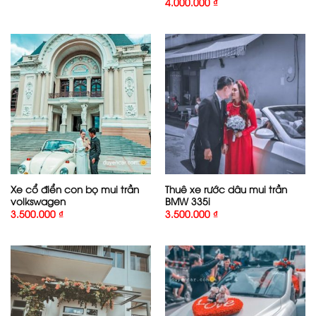
4.000.000
₫
Xe cổ điển con bọ mui trần
Thuê xe rước dâu mui trần
volkswagen
BMW 335i
3.500.000
₫
3.500.000
₫