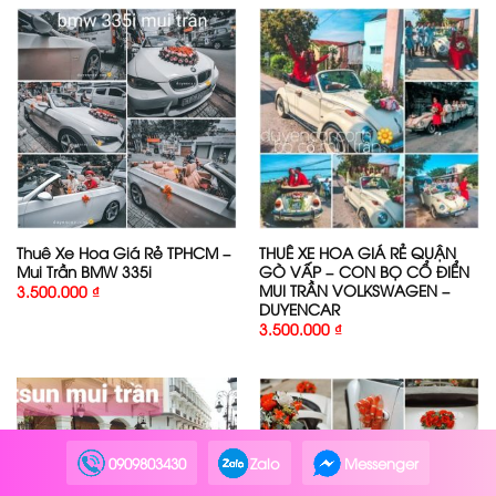
Thuê Xe Hoa Giá Rẻ TPHCM –
THUÊ XE HOA GIÁ RẺ QUẬN
Mui Trần BMW 335i
GÒ VẤP – CON BỌ CỔ ĐIỂN
MUI TRẦN VOLKSWAGEN –
3.500.000
₫
DUYENCAR
3.500.000
₫
0909803430
Zalo
Messenger