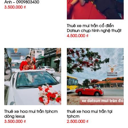
Ảnh – 0909803430
3.500.000
₫
Thuê xe mui trần cổ điển
Datsun chụp hình nghệ thuật
4.500.000
₫
Thuê xe hoa mui trần tphcm
thuê xe hoa mui trần tại
dòng lexus
tphcm
3.500.000
₫
2.500.000
₫