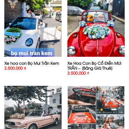
Xe hoa con Bọ Mui Trần Kem
Xe Hoa Con Bọ Cổ Điển MUI
TRẦN – [Bảng Giá Thuê]
2.500.000
₫
3.500.000
₫