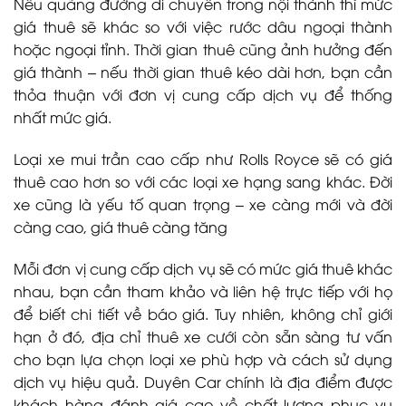
Nếu quãng đường di chuyển trong nội thành thì mức
giá thuê sẽ khác so với việc rước dâu ngoại thành
hoặc ngoại tỉnh. Thời gian thuê cũng ảnh hưởng đến
giá thành – nếu thời gian thuê kéo dài hơn, bạn cần
thỏa thuận với đơn vị cung cấp dịch vụ để thống
nhất mức giá.
Loại xe mui trần cao cấp như Rolls Royce sẽ có giá
thuê cao hơn so với các loại xe hạng sang khác. Đời
xe cũng là yếu tố quan trọng – xe càng mới và đời
càng cao, giá thuê càng tăng
Mỗi đơn vị cung cấp dịch vụ sẽ có mức giá thuê khác
nhau, bạn cần tham khảo và liên hệ trực tiếp với họ
để biết chi tiết về báo giá. Tuy nhiên, không chỉ giới
hạn ở đó, địa chỉ thuê xe cưới còn sẵn sàng tư vấn
cho bạn lựa chọn loại xe phù hợp và cách sử dụng
dịch vụ hiệu quả. Duyên Car chính là địa điểm được
khách hàng đánh giá cao về chất lượng phục vụ