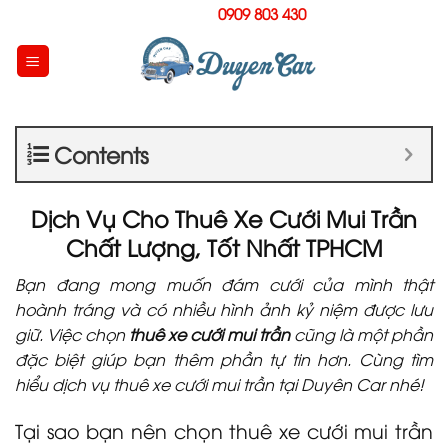
Skip
Hotline:
0909 803 430
to
content
Contents
Dịch Vụ Cho Thuê Xe Cưới Mui Trần
Chất Lượng, Tốt Nhất TPHCM
Bạn đang mong muốn đám cưới của mình thật
hoành tráng và có nhiều hình ảnh kỷ niệm được lưu
giữ. Việc chọn
thuê xe cưới mui trần
cũng là một phần
đặc biệt giúp bạn thêm phần tự tin hơn. Cùng tìm
hiểu dịch vụ thuê xe cưới mui trần tại Duyên Car nhé!
Tại sao bạn nên chọn thuê xe cưới mui trần