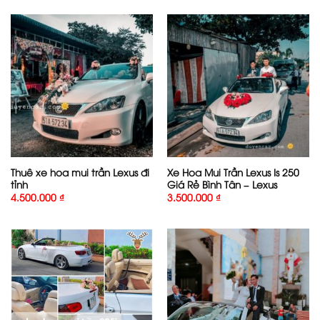
Thuê xe hoa mui trần Lexus đi
Xe Hoa Mui Trần Lexus Is 250
tỉnh
Giá Rẻ Bình Tân – Lexus
4.500.000
₫
3.500.000
₫