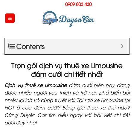
Skip
Hotline:
0909 803 430
to
content
Contents
Trọn gói dịch vụ thuê xe Limousine
đám cưới chi tiết nhất
Dịch vụ thuê xe Limousine
đám cưới hiện nay đang
được nhiều người yêu thích và trở nên phổ biến bởi
nhiều lợi ích vô cùng tuyệt vời. Tại sao xe Limousine lại
HOT ở các đám cưới? Bảng giá thuê xe thế nào?
Cùng Duyên Car tìm hiểu ngay với bài viết chi tiết
dưới đây nhé!