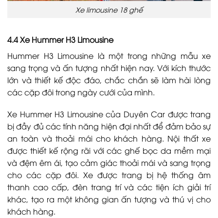
Xe limousine 18 ghế
4.4 Xe Hummer H3 Limousine
Hummer H3 Limousine là một trong những mẫu xe
sang trọng và ấn tượng nhất hiện nay. Với kích thước
lớn và thiết kế độc đáo, chắc chắn sẽ làm hài lòng
các cặp đôi trong ngày cưới của mình.
Xe Hummer H3 Limousine của Duyên Car được trang
bị đầy đủ các tính năng hiện đại nhất để đảm bảo sự
an toàn và thoải mái cho khách hàng. Nội thất xe
được thiết kế rộng rãi với các ghế bọc da mềm mại
và đệm êm ái, tạo cảm giác thoải mái và sang trọng
cho các cặp đôi. Xe được trang bị hệ thống âm
thanh cao cấp, đèn trang trí và các tiện ích giải trí
khác, tạo ra một không gian ấn tượng và thú vị cho
khách hàng.