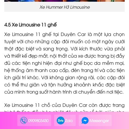
Xe Hummer H3 Limousine
4.5 Xe Limousine 11 ghế
Xe Limousine 11 ghế tại Duyên Car là một lựa chọn
tuyệt vời cho những cặp đôi muốn có một ngày cưới
thật đặc biệt và sang trọng. Với kích thước vừa phải
và thiết kế đẹp mắt, nội thất của xe được trang bị đầy
đủ các tiện nghi hiện đại như ghế bọc da mềm mại,
hệ thống âm thanh cao cấp, đèn trang trí và các tiện
ích giải trí khác. Với không gian rộng rãi, các cặp đôi
có thể thư giãn và tận hưởng khoảnh khắc đặc biệt
của mình trong suốt hành trình di chuyển đến nơi tiệc.
Xe Limousine 11 chỗ của Duyên Car còn được trang
bị hệ thống điều hòa nhiệt độ và cửa sổ trời, giúp cho
khách hàng cảm thấy thoải mái và dễ chịu trong suốt
0909803430
Zalo
Messenger
chuyến đi. Ngoài ra, đội ngũ tài xế chuyên nghiệp và