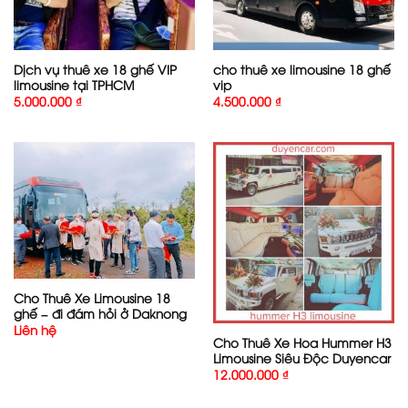
Dịch vụ thuê xe 18 ghế VIP
cho thuê xe limousine 18 ghế
limousine tại TPHCM
vip
5.000.000
₫
4.500.000
₫
Cho Thuê Xe Limousine 18
ghế – đi đám hỏi ở Daknong
Liên hệ
Cho Thuê Xe Hoa Hummer H3
Limousine Siêu Độc Duyencar
12.000.000
₫