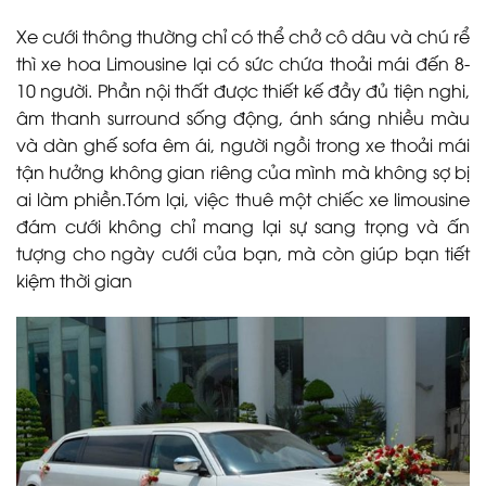
Xe cưới thông thường chỉ có thể chở cô dâu và chú rể
thì xe hoa Limousine lại có sức chứa thoải mái đến 8-
10 người. Phần nội thất được thiết kế đầy đủ tiện nghi,
âm thanh surround sống động, ánh sáng nhiều màu
và dàn ghế sofa êm ái, người ngồi trong xe thoải mái
tận hưởng không gian riêng của mình mà không sợ bị
ai làm phiền.
Tóm lại, việc thuê một chiếc xe limousine
đám cưới không chỉ mang lại sự sang trọng và ấn
tượng cho ngày cưới của bạn, mà còn giúp bạn tiết
kiệm thời gian