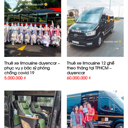
Thuê xe limousine duyencar –
Thuê xe limousine 12 ghế
phục vụ y bác sỹ phòng
theo tháng tại TPHCM –
chống covid 19
duyencar
5.000.000
₫
60.000.000
₫