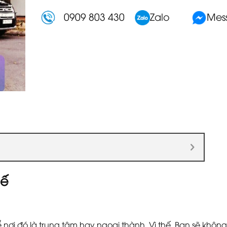
0909 803 430
Zalo
Mes
hế
 nơi đó là trung tâm hay ngoại thành. Vì thế, Bạn sẽ khôn