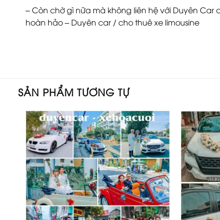
– Còn chờ gì nữa mà không liên hệ với Duyên Car q
hoàn hảo – Duyên car / cho thuê xe limousine
SẢN PHẨM TƯƠNG TỰ