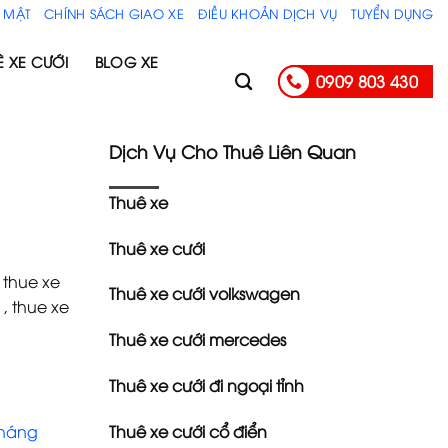
 MẬT
CHÍNH SÁCH GIAO XE
ĐIỀU KHOẢN DỊCH VỤ
TUYỂN DỤNG
Ê XE CƯỚI
BLOG XE
0909 803 430
Dịch Vụ Cho Thuê Liên Quan
Thuê xe
Thuê xe cưới
, thue xe
Thuê xe cưới volkswagen
 , thue xe
Thuê xe cưới mercedes
Thuê xe cưới đi ngoại tỉnh
Thuê xe cưới cổ điển
tháng