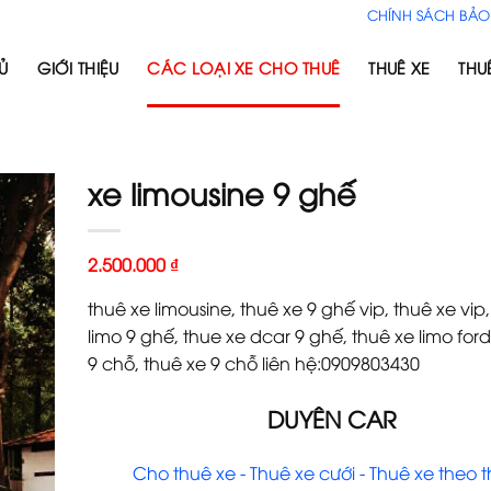
CHÍNH SÁCH BẢO
Ủ
GIỚI THIỆU
CÁC LOẠI XE CHO THUÊ
THUÊ XE
THU
xe limousine 9 ghế
2.500.000
₫
thuê xe limousine, thuê xe 9 ghế vip, thuê xe vip
limo 9 ghế, thue xe dcar 9 ghế, thuê xe limo ford
9 chỗ, thuê xe 9 chỗ liên hệ:0909803430
DUYÊN CAR
Cho thuê xe - Thuê xe cưới - Thuê xe theo 