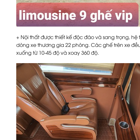
+ Nội thất được thiết kế độc đáo và sang trọng, h
dòng xe thương gia 22 phòng. Các ghế trên xe đều
xuống từ 10-45 độ và xoay 360 độ.