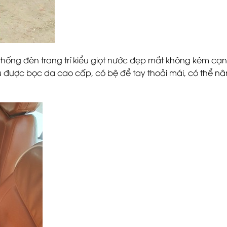
ệ thống đèn trang trí kiểu giọt nước đẹp mắt không kém cạ
 được bọc da cao cấp, có bệ để tay thoải mái, có thể nâ