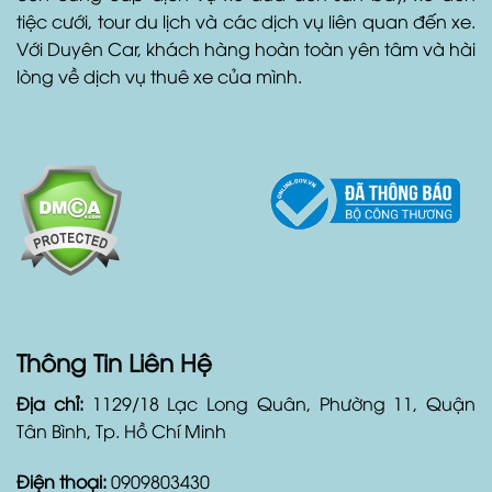
giờ, ngày hoặc tháng với giá cả phải chăng và dịch
vụ hỗ trợ khách hàng tốt nhất. Ngoài ra, Duyên Car
còn cung cấp dịch vụ xe đưa đón sân bay, xe đón
tiệc cưới, tour du lịch và các dịch vụ liên quan đến xe.
Với Duyên Car, khách hàng hoàn toàn yên tâm và hài
lòng về dịch vụ thuê xe của mình.
Thông Tin Liên Hệ
Địa chỉ:
1129/18 Lạc Long Quân, Phường 11, Quận