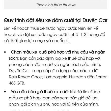
Theo hình thức thuê xe
Quy trình đặt siêu xe đám cưới tại Duyên Car
Lên kế hoạch thuê xe trước ngày cưới: Nên lên kế
hoạch và đặt xe trước ngày cưới ít nhất 1-2 tháng để
có thời gian lựa chọn và chuẩn bị.
Chọn mẫu xe cưới phù hợp với nhu cầu và ngân
sách
: Bạn cần xác định loại xe thuê phù hợp với
phong cách đám cưới và ngân sách của mình.
Duyên Car cung cấp đa dạng các mẫu xe từ
Rolls-Royce Ghost, Lamborghini Huracan đến Ferrari
488 GTB.
Yêu cầu báo giá thuê xe cưới
: Khi đã tìm được
mẫu xe phù hợp, bạn cần xem báo giá để lựa
chọn gói dịch vụ phù hợp với túi tiền của mình.