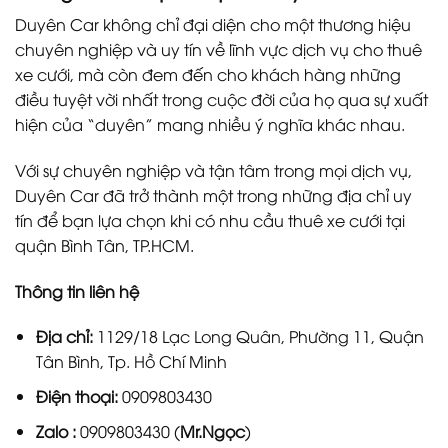
Duyên Car không chỉ đại diện cho một thương hiệu
chuyên nghiệp và uy tín về lĩnh vực dịch vụ cho thuê
xe cưới, mà còn đem đến cho khách hàng những
điều tuyệt vời nhất trong cuộc đời của họ qua sự xuất
hiện của “duyên” mang nhiều ý nghĩa khác nhau.
Với sự chuyên nghiệp và tận tâm trong mọi dịch vụ,
Duyên Car đã trở thành một trong những địa chỉ uy
tín để bạn lựa chọn khi có nhu cầu thuê xe cưới tại
quận Bình Tân, TP.HCM.
Thông tin liên hệ
Địa chỉ:
1129/18 Lạc Long Quân, Phường 11, Quận
Tân Bình, Tp. Hồ Chí Minh
Điện thoại:
0909803430
Zalo :
0909803430 (
Mr.Ngọc
)