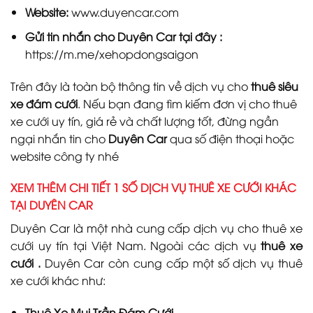
Website:
www.duyencar.com
Gửi tin nhắn cho
Duyên Car
tại đây :
https://m.me/xehopdongsaigon
Trên đây là toàn bộ thông tin về dịch vụ cho
thuê siêu
xe đám cưới
. Nếu bạn đang tìm kiếm đơn vị cho thuê
xe cưới uy tín, giá rẻ và chất lượng tốt, đừng ngần
ngại nhắn tin cho
Duyên Car
qua số điện thoại hoặc
website công ty nhé
XEM THÊM CHI TIẾT 1 SỐ DỊCH VỤ THUÊ XE CƯỚI KHÁC
TẠI DUYÊN CAR
Duyên Car là một nhà cung cấp dịch vụ cho thuê xe
cưới uy tín tại Việt Nam. Ngoài các dịch vụ
thuê xe
cưới
.
Duyên Car còn cung cấp một số dịch vụ thuê
xe cưới khác như:
Thuê Xe Mui Trần Đám Cưới