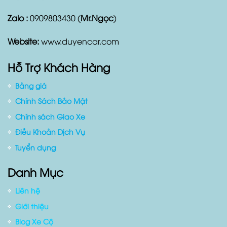
Tân Bình, Tp. Hồ Chí Minh
Điện thoại:
0909803430
Zalo :
0909803430 (
Mr.Ngọc
)
Website:
www.duyencar.com
Hỗ Trợ Khách Hàng
Bảng giá
Chính Sách Bảo Mật
Chính sách Giao Xe
Điều Khoản Dịch Vụ
Tuyển dụng
Danh Mục