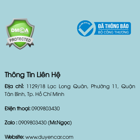
Thông Tin Liên Hệ
Địa chỉ:
1129/18 Lạc Long Quân, Phường 11, Quận
Tân Bình, Tp. Hồ Chí Minh
Điện thoại:
0909803430
Zalo :
0909803430 (
Mr.Ngọc
)
Website:
www.duyencar.com