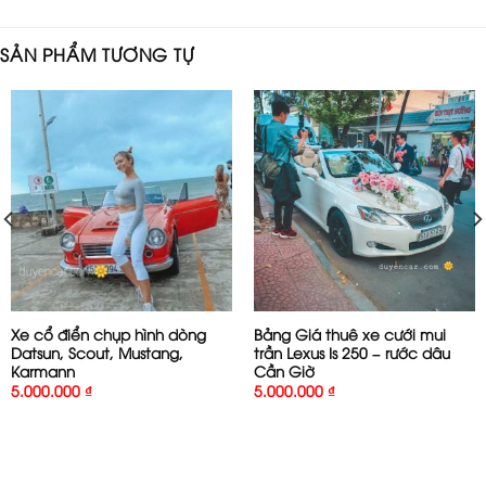
SẢN PHẨM TƯƠNG TỰ
Xe cổ điển chụp hình dòng
Bảng Giá thuê xe cưới mui
Datsun, Scout, Mustang,
trần Lexus Is 250 – rước dâu
Karmann
Cần Giờ
5.000.000
₫
5.000.000
₫