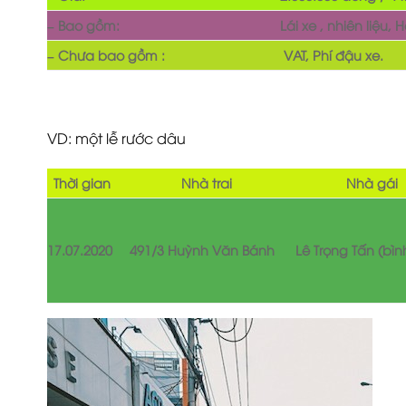
– Bao gồm:
Lái xe , nhiên liệu, 
– Chưa bao gồm :
VAT, Phí đậu xe.
VD: một lễ rước dâu
Thời gian
Nhà trai
Nhà gái
17.07.2020
491/3 Huỳnh Văn Bánh
Lê Trọng Tấn (bìn