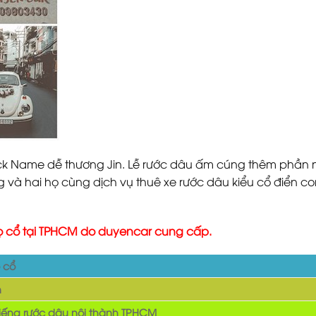
Nick Name dễ thương Jin. Lễ rước dâu ấm cúng thêm phần 
g và hai họ cùng dịch vụ thuê xe rước dâu kiểu cổ điển c
 bọ cổ tại TPHCM do duyencar cung cấp.
 cổ
n
 tiếng rước dâu nội thành TPHCM