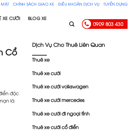
 MẬT
CHÍNH SÁCH GIAO XE
ĐIỀU KHOẢN DỊCH VỤ
TUYỂN DỤNG
Ê XE CƯỚI
BLOG XE
0909 803 430
Dịch Vụ Cho Thuê Liên Quan
n Cổ
Thuê xe
Thuê xe cưới
Thuê xe cưới volkswagen
điển độc
Thuê xe cưới mercedes
 mạn là
Thuê xe cưới đi ngoại tỉnh
Thuê xe cưới cổ điển