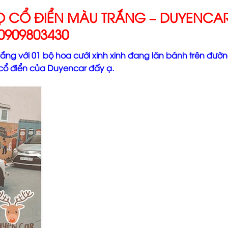
Ọ CỔ ĐIỂN MÀU TRẮNG – DUYENCAR
0909803430
ng với 01 bộ hoa cưới xinh xinh đang lăn bánh trên đường
 cổ điển của Duyencar đấy ạ.