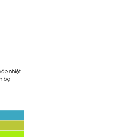
náo nhiệt
on bọ