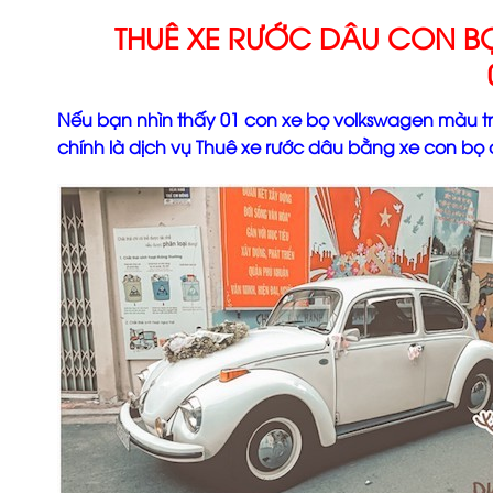
THUÊ XE RƯỚC DÂU CON B
Nếu bạn nhìn thấy 01 con xe bọ volkswagen màu trắ
chính là dịch vụ Thuê xe rước dâu bằng xe con bọ