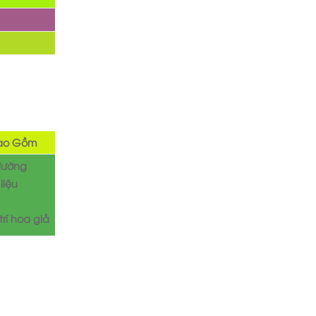
ao Gồm
đường
liệu
trí hoa giả