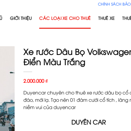
CHÍNH SÁCH BẢO
Ủ
GIỚI THIỆU
CÁC LOẠI XE CHO THUÊ
THUÊ XE
THU
Xe rước Dâu Bọ Volkswage
Điển Màu Trắng
2.000.000
₫
Duyencar chuyên cho thuê xe rước dâu bọ cổ 
đáo, mới lạ. Tạo nên 01 đám cưới cổ tích , lãng
niềm vui của duyencar
DUYÊN CAR