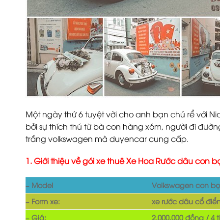
Một ngày thứ 6 tuyệt vời cho anh bạn chú rể với 
bởi sự thích thú từ bà con hàng xóm, người đi đườn
trắng volkswagen mà duyencar cung cấp.
1. Giới thiệu về gói xe thuê Xe Hoa Rước dâu con
– Model
Volkswagen con bọ
– Form xe:
xe rước dâu cổ điể
– Giá:
2.000.000 đồng / 4