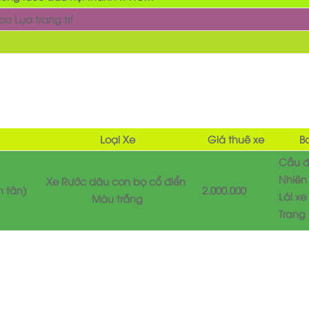
Hoa Lụa trang trí
Loại Xe
Giá thuê xe
B
Cầu 
Nhiên 
Xe Rước dâu con bọ cổ điển
h tân)
2.000.000
Lái xe
Màu trắng
Trang 