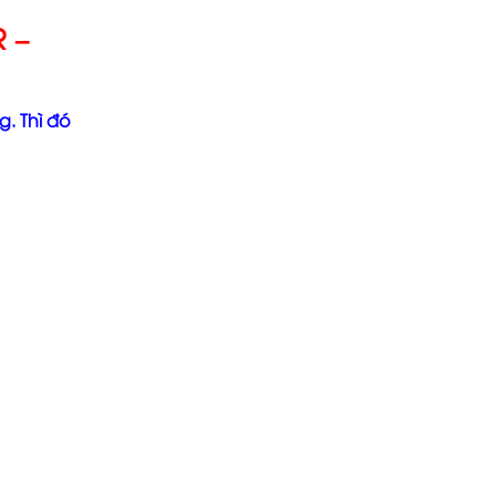
 –
. Thì đó