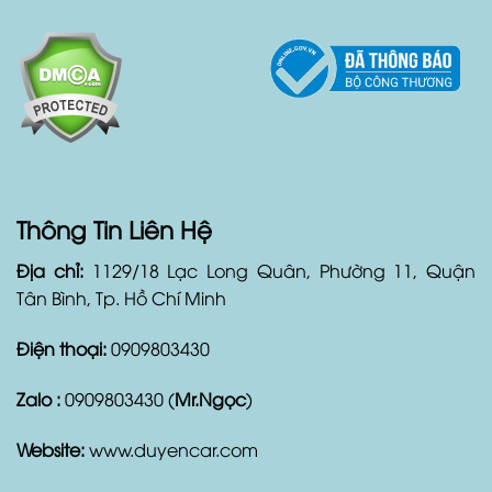
lòng về dịch vụ thuê xe của mình.
Thông Tin Liên Hệ
Địa chỉ:
1129/18 Lạc Long Quân, Phường 11, Quận
Tân Bình, Tp. Hồ Chí Minh
Điện thoại:
0909803430
Zalo :
0909803430 (
Mr.Ngọc
)