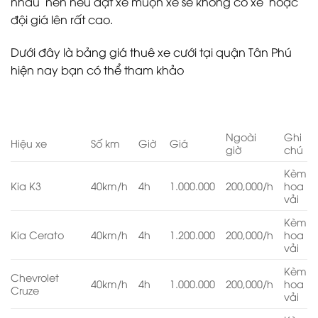
nhau nên nếu đặt xe muộn xe sẽ không có xe hoặc
đội giá lên rất cao.
Dưới đây là bảng giá thuê xe cưới tại quận Tân Phú
hiện nay bạn có thể tham khảo
Ngoài
Ghi
Hiệu xe
Số km
Giờ
Giá
giờ
chú
Kèm
Kia K3
40km/h
4h
1.000.000
200,000/h
hoa
vải
Kèm
Kia Cerato
40km/h
4h
1.200.000
200,000/h
hoa
vải
Kèm
Chevrolet
40km/h
4h
1.000.000
200,000/h
hoa
Cruze
vải