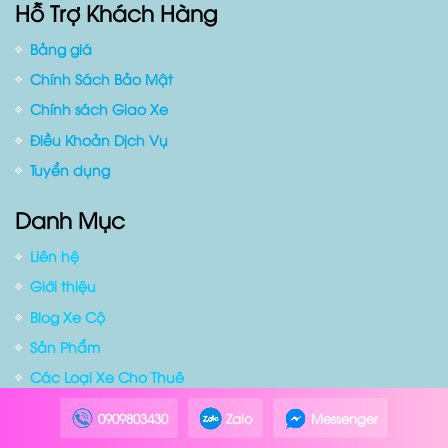
Website:
www.duyencar.com
Hỗ Trợ Khách Hàng
Bảng giá
Chính Sách Bảo Mật
Chính sách Giao Xe
Điều Khoản Dịch Vụ
Tuyển dụng
Danh Mục
Liên hệ
Giới thiệu
Blog Xe Cộ
0909803430
Zalo
Messenger
Sản Phẩm