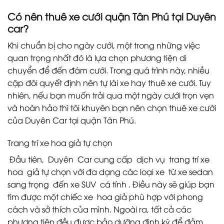
Có nên thuê xe cưới quận Tân Phú tại Duyên
car?
Khi chuẩn bị cho ngày cưới, một trong những việc
quan trọng nhất đó là lựa chọn phương tiện di
chuyển để đến đám cưới. Trong quá trình này, nhiều
cặp đôi quyết định nên tự lái xe hay thuê xe cưới. Tuy
nhiên, nếu bạn muốn trải qua một ngày cưới trọn vẹn
và hoàn hảo thì tôi khuyên bạn nên chọn thuê xe cưới
của Duyên Car tại quận Tân Phú.
Trang trí xe hoa giả tự chọn
Đầu tiên, Duyên Car cung cấp dịch vụ trang trí xe
hoa giả tự chọn với đa dạng các loại xe từ xe sedan
sang trọng đến xe SUV cá tính . Điều này sẽ giúp bạn
tìm được một chiếc xe hoa giả phù hợp với phong
cách và sở thích của mình. Ngoài ra, tất cả các
phương tiện đều được bảo dưỡng định kỳ để đảm