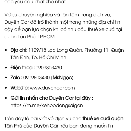
các yêu cầu khắt khe nhất.
Với sự chuyên nghiệp và tận tâm trong dịch vụ,
Duyên Car đã trở thành một trong những địa chỉ tin
cậy để bạn lựa chọn khi có nhu cầu thuê xe cưới tại
quận Tân Phú, TP.HCM.
Địa chỉ:
1129/18 Lạc Long Quân, Phường 11, Quận
Tân Bình, Tp. Hồ Chí Minh
Điện thoại:
0909803430
Zalo :
0909803430 (
Mr.Ngọc
)
Website:
www.duyencar.com
Gửi tin nhắn cho
Duyên Car
tại đây :
https://m.me/xehopdongsaigon
Trên đây là bài viết về dịch vụ cho
thuê xe cưới quận
Tân Phú
của
Duyên Car
nếu bạn đang muốn tìm