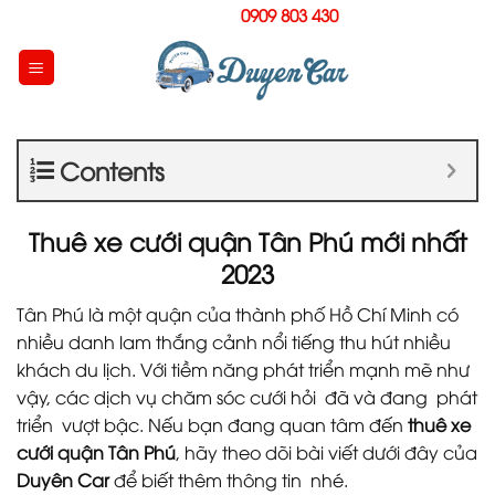
Skip
Hotline:
0909 803 430
to
content
Contents
Thuê xe cưới quận Tân Phú mới nhất
2023
Tân Phú là một quận của thành phố Hồ Chí Minh có
nhiều danh lam thắng cảnh nổi tiếng thu hút nhiều
khách du lịch. Với tiềm năng phát triển mạnh mẽ như
vậy, các dịch vụ chăm sóc cưới hỏi đã và đang phát
triển vượt bậc. Nếu bạn đang quan tâm đến
thuê xe
cưới quận Tân Phú
, hãy theo dõi bài viết dưới đây của
Duyên Car
để biết thêm thông tin nhé.