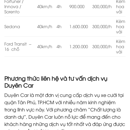
Fortuner /
Kèm
Innova /
40km/h
4h
900.000
300,000/h
hoa
Sorento
vải
Kèm
Sedona
40km/h
4h
1.600.000
300,000/h
hoa
vải
Kèm
Ford Transit –
40km/h
4h
1.200.000
300,000/h
hoa
16 chỗ
vải
Phương thức liên hệ và tư vấn dịch vụ
Duyên Car
Duyên Car là một đơn vị cung cấp dịch vụ xe cưới tại
quận Tân Phú, TP.HCM với nhiều năm kinh nghiệm
trong lĩnh vực này. Với phương châm “Chất lượng là
danh dự”, Duyên Car luôn nỗ lực để mang đến cho
khách hàng những dịch vụ tốt nhất và đáp ứng được